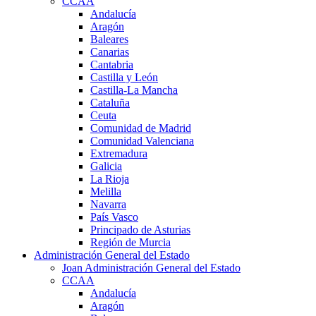
CCAA
Andalucía
Aragón
Baleares
Canarias
Cantabria
Castilla y León
Castilla-La Mancha
Cataluña
Ceuta
Comunidad de Madrid
Comunidad Valenciana
Extremadura
Galicia
La Rioja
Melilla
Navarra
País Vasco
Principado de Asturias
Región de Murcia
Administración General del Estado
Joan Administración General del Estado
CCAA
Andalucía
Aragón