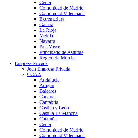
Ceuta
Comunidad de Madrid
Comunidad Valenciana
Extremadura
Galicia
La Rioja
Melilla
Navarra
País Vasco
Principado de Asturias
Región de Murcia
Empresa Privada
Joan Empresa Privada
CCAA
Andalucía
Aragón
Baleares
Canarias
Cantabria
Castilla y León
Castilla-La Mancha
Cataluña
Ceuta
Comunidad de Madrid
Comunidad Valenciana