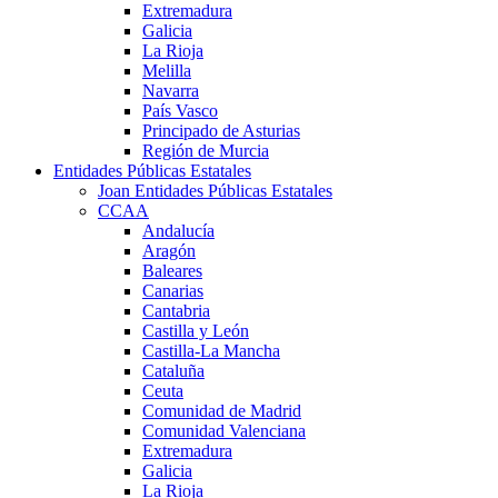
Extremadura
Galicia
La Rioja
Melilla
Navarra
País Vasco
Principado de Asturias
Región de Murcia
Entidades Públicas Estatales
Joan Entidades Públicas Estatales
CCAA
Andalucía
Aragón
Baleares
Canarias
Cantabria
Castilla y León
Castilla-La Mancha
Cataluña
Ceuta
Comunidad de Madrid
Comunidad Valenciana
Extremadura
Galicia
La Rioja