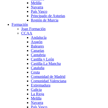
Melilla
Navarra
País Vasco
Principado de Asturias
Región de Murcia
Formación
Joan Formación
CCAA
Andalucía
Aragón
Baleares
Canarias
Cantabria
Castilla y León
Castilla-La Mancha
Cataluña
Ceuta
Comunidad de Madrid
Comunidad Valenciana
Extremadura
Galicia
La Rioja
Melilla
Navarra
País Vasco