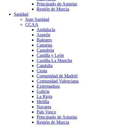
Principado de Asturias
Región de Murcia
Sanidad
Joan Sanidad
CCAA
Andalucía
Aragón
Baleares
Canarias
Cantabria
Castilla y León
Castilla-La Mancha
Cataluña
Ceuta
Comunidad de Madrid
Comunidad Valenciana
Extremadura
Galicia
La Rioja
Melilla
Navarra
País Vasco
Principado de Asturias
Región de Murcia