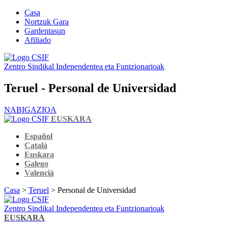
Casa
Nortzuk Gara
Gardentasun
Afiliado
Zentro Sindikal Independentea eta Funtzionarioak
Teruel - Personal de Universidad
NABIGAZIOA
EUSKARA
Español
Català
Euskara
Galego
Valencià
Casa
>
Teruel
> Personal de Universidad
Zentro Sindikal Independentea eta Funtzionarioak
EUSKARA