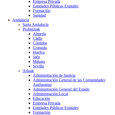
Empresa Privada
Entidades Públicas Estatales
Formación
Sanidad
Andalucía
Sartu Andalucía
Probinziak
Almería
Cádiz
Córdoba
Granada
Huelva
Jaén
Málaga
Sevilla
Arloak
Administración de Justicia
Administración General de las Comunidades
Autónomas
Administración General del Estado
Administración Local
Educación
Empresa Privada
Entidades Públicas Estatales
Formación