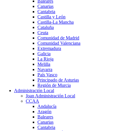
Baleares
Canarias
Cantabria
Castilla y León
Castilla-La Mancha
Cataluña
Ceuta
Comunidad de Madrid
Comunidad Valenciana
Extremadura
Galicia
La Rioja
Melilla
Navarra
País Vasco
Principado de Asturias
Región de Murcia
Administración Local
Joan Administración Local
CCAA
Andalucía
Aragón
Baleares
Canarias
Cantabria