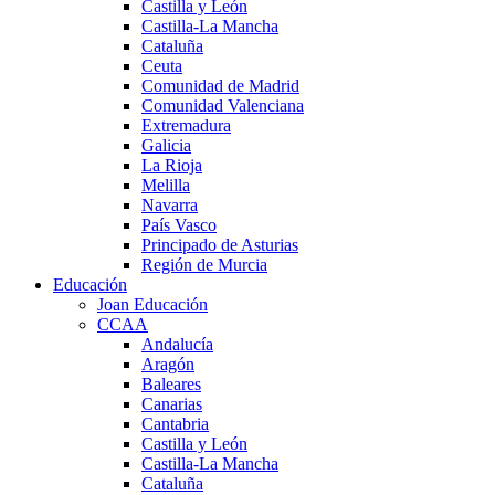
Castilla y León
Castilla-La Mancha
Cataluña
Ceuta
Comunidad de Madrid
Comunidad Valenciana
Extremadura
Galicia
La Rioja
Melilla
Navarra
País Vasco
Principado de Asturias
Región de Murcia
Educación
Joan Educación
CCAA
Andalucía
Aragón
Baleares
Canarias
Cantabria
Castilla y León
Castilla-La Mancha
Cataluña