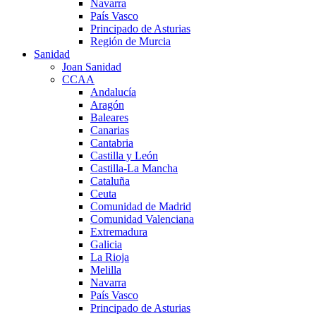
Navarra
País Vasco
Principado de Asturias
Región de Murcia
Sanidad
Joan Sanidad
CCAA
Andalucía
Aragón
Baleares
Canarias
Cantabria
Castilla y León
Castilla-La Mancha
Cataluña
Ceuta
Comunidad de Madrid
Comunidad Valenciana
Extremadura
Galicia
La Rioja
Melilla
Navarra
País Vasco
Principado de Asturias