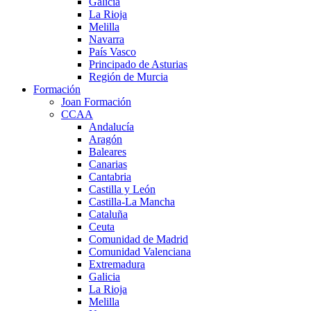
Galicia
La Rioja
Melilla
Navarra
País Vasco
Principado de Asturias
Región de Murcia
Formación
Joan Formación
CCAA
Andalucía
Aragón
Baleares
Canarias
Cantabria
Castilla y León
Castilla-La Mancha
Cataluña
Ceuta
Comunidad de Madrid
Comunidad Valenciana
Extremadura
Galicia
La Rioja
Melilla