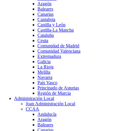
Aragón
Baleares
Canarias
Cantabria
Castilla y León
Castilla-La Mancha
Cataluña
Ceuta
Comunidad de Madrid
Comunidad Valenciana
Extremadura
Galicia
La Rioja
Melilla
Navarra
País Vasco
Principado de Asturias
Región de Murcia
Administración Local
Joan Administración Local
CCAA
Andalucía
Aragón
Baleares
Canarias