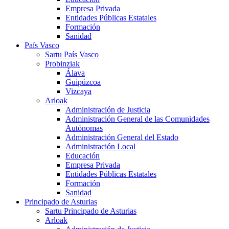
Empresa Privada
Entidades Públicas Estatales
Formación
Sanidad
País Vasco
Sartu País Vasco
Probinziak
Álava
Guipúzcoa
Vizcaya
Arloak
Administración de Justicia
Administración General de las Comunidades
Autónomas
Administración General del Estado
Administración Local
Educación
Empresa Privada
Entidades Públicas Estatales
Formación
Sanidad
Principado de Asturias
Sartu Principado de Asturias
Arloak