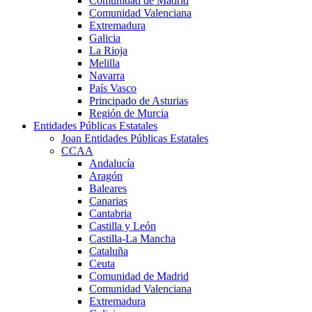
Comunidad de Madrid
Comunidad Valenciana
Extremadura
Galicia
La Rioja
Melilla
Navarra
País Vasco
Principado de Asturias
Región de Murcia
Entidades Públicas Estatales
Joan Entidades Públicas Estatales
CCAA
Andalucía
Aragón
Baleares
Canarias
Cantabria
Castilla y León
Castilla-La Mancha
Cataluña
Ceuta
Comunidad de Madrid
Comunidad Valenciana
Extremadura