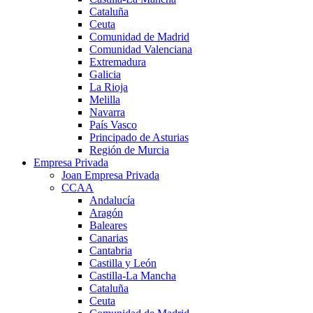
Cataluña
Ceuta
Comunidad de Madrid
Comunidad Valenciana
Extremadura
Galicia
La Rioja
Melilla
Navarra
País Vasco
Principado de Asturias
Región de Murcia
Empresa Privada
Joan Empresa Privada
CCAA
Andalucía
Aragón
Baleares
Canarias
Cantabria
Castilla y León
Castilla-La Mancha
Cataluña
Ceuta