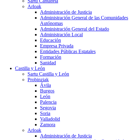
Sartu Cantabria
Arloak
Administración de Justicia
Administración General de las Comunidades
Autónomas
Administración General del Estado
Administración Local
Educación
Empresa Privada
Entidades Públicas Estatales
Formación
Sanidad
Castilla y León
Sartu Castilla y León
Probinziak
Ávila
Burgos
León
Palencia
Segovia
Soria
Valladolid
Zamora
Arloak
Administración de Justicia