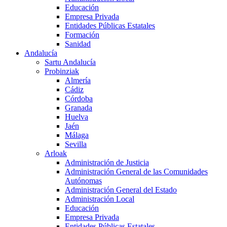
Educación
Empresa Privada
Entidades Públicas Estatales
Formación
Sanidad
Andalucía
Sartu Andalucía
Probinziak
Almería
Cádiz
Córdoba
Granada
Huelva
Jaén
Málaga
Sevilla
Arloak
Administración de Justicia
Administración General de las Comunidades
Autónomas
Administración General del Estado
Administración Local
Educación
Empresa Privada
Entidades Públicas Estatales