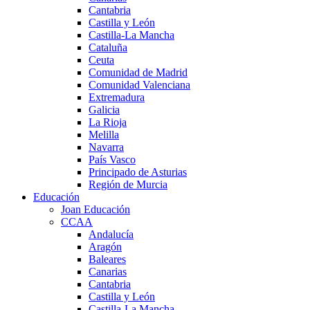
Cantabria
Castilla y León
Castilla-La Mancha
Cataluña
Ceuta
Comunidad de Madrid
Comunidad Valenciana
Extremadura
Galicia
La Rioja
Melilla
Navarra
País Vasco
Principado de Asturias
Región de Murcia
Educación
Joan Educación
CCAA
Andalucía
Aragón
Baleares
Canarias
Cantabria
Castilla y León
Castilla-La Mancha