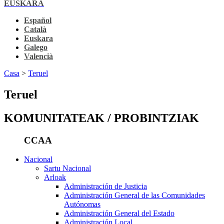
EUSKARA
Español
Català
Euskara
Galego
Valencià
Casa
>
Teruel
Teruel
KOMUNITATEAK / PROBINTZIAK
CCAA
Nacional
Sartu Nacional
Arloak
Administración de Justicia
Administración General de las Comunidades
Autónomas
Administración General del Estado
Administración Local