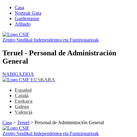
Casa
Nortzuk Gara
Gardentasun
Afiliado
Zentro Sindikal Independentea eta Funtzionarioak
Teruel - Personal de Administración
General
NABIGAZIOA
EUSKARA
Español
Català
Euskara
Galego
Valencià
Casa
>
Teruel
> Personal de Administración General
Zentro Sindikal Independentea eta Funtzionarioak