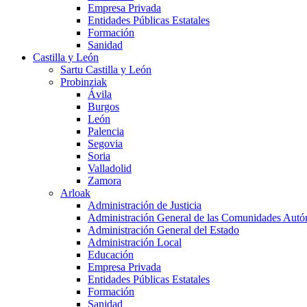
Empresa Privada
Entidades Públicas Estatales
Formación
Sanidad
Castilla y León
Sartu Castilla y León
Probinziak
Ávila
Burgos
León
Palencia
Segovia
Soria
Valladolid
Zamora
Arloak
Administración de Justicia
Administración General de las Comunidades Aut
Administración General del Estado
Administración Local
Educación
Empresa Privada
Entidades Públicas Estatales
Formación
Sanidad