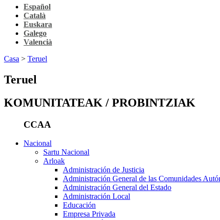
Español
Català
Euskara
Galego
Valencià
Casa
>
Teruel
Teruel
KOMUNITATEAK / PROBINTZIAK
CCAA
Nacional
Sartu Nacional
Arloak
Administración de Justicia
Administración General de las Comunidades Aut
Administración General del Estado
Administración Local
Educación
Empresa Privada