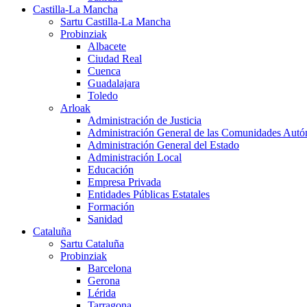
Castilla-La Mancha
Sartu Castilla-La Mancha
Probinziak
Albacete
Ciudad Real
Cuenca
Guadalajara
Toledo
Arloak
Administración de Justicia
Administración General de las Comunidades Aut
Administración General del Estado
Administración Local
Educación
Empresa Privada
Entidades Públicas Estatales
Formación
Sanidad
Cataluña
Sartu Cataluña
Probinziak
Barcelona
Gerona
Lérida
Tarragona