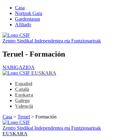
Casa
Nortzuk Gara
Gardentasun
Afiliado
Zentro Sindikal Independentea eta Funtzionarioak
Teruel - Formación
NABIGAZIOA
EUSKARA
Español
Català
Euskara
Galego
Valencià
Casa
>
Teruel
> Formación
Zentro Sindikal Independentea eta Funtzionarioak
EUSKARA