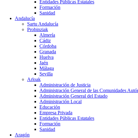
Entidades Públicas Estatales
Formación
Sanidad
Andalucía
Sartu Andalucía
Probinziak
Almería
Cádiz
Córdoba
Granada
Huelva
Jaén
Málaga
Sevilla
Arloak
Administración de Justicia
Administración General de las Comunidades Aut
Administración General del Estado
Administración Local
Educación
Empresa Privada
Entidades Públicas Estatales
Formación
Sanidad
Aragón