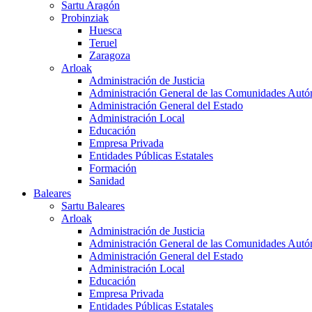
Sartu Aragón
Probinziak
Huesca
Teruel
Zaragoza
Arloak
Administración de Justicia
Administración General de las Comunidades Aut
Administración General del Estado
Administración Local
Educación
Empresa Privada
Entidades Públicas Estatales
Formación
Sanidad
Baleares
Sartu Baleares
Arloak
Administración de Justicia
Administración General de las Comunidades Aut
Administración General del Estado
Administración Local
Educación
Empresa Privada
Entidades Públicas Estatales