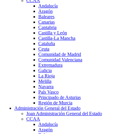
CCAA
Andalucía
Aragón
Baleares
Canarias
Cantabria
Castilla y León
Castilla-La Mancha
Cataluña
Ceuta
Comunidad de Madrid
Comunidad Valenciana
Extremadura
Galicia
La Rioja
Melilla
Navarra
País Vasco
Principado de Asturias
Región de Murcia
Administración General del Estado
Joan Administración General del Estado
CCAA
Andalucía
Aragón