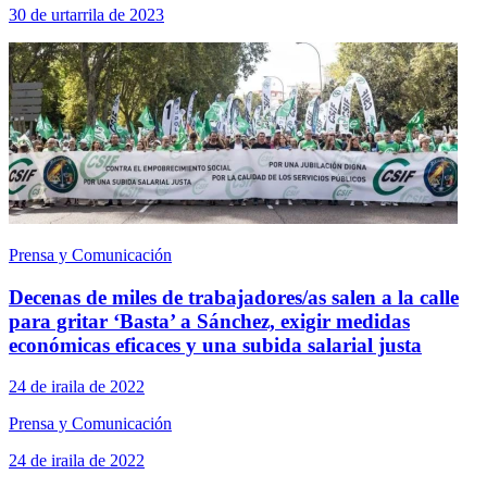
30 de urtarrila de 2023
Prensa y Comunicación
Decenas de miles de trabajadores/as salen a la calle
para gritar ‘Basta’ a Sánchez, exigir medidas
económicas eficaces y una subida salarial justa
24 de iraila de 2022
Prensa y Comunicación
24 de iraila de 2022