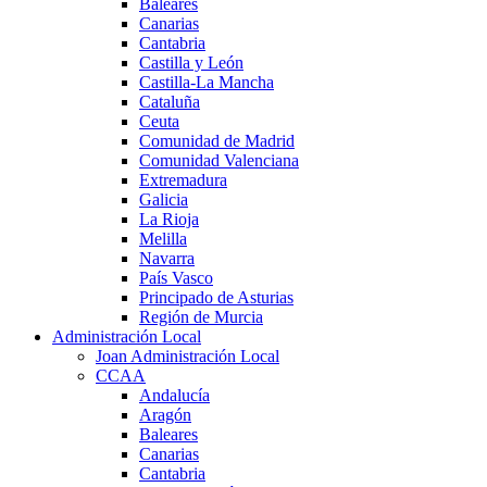
Baleares
Canarias
Cantabria
Castilla y León
Castilla-La Mancha
Cataluña
Ceuta
Comunidad de Madrid
Comunidad Valenciana
Extremadura
Galicia
La Rioja
Melilla
Navarra
País Vasco
Principado de Asturias
Región de Murcia
Administración Local
Joan Administración Local
CCAA
Andalucía
Aragón
Baleares
Canarias
Cantabria