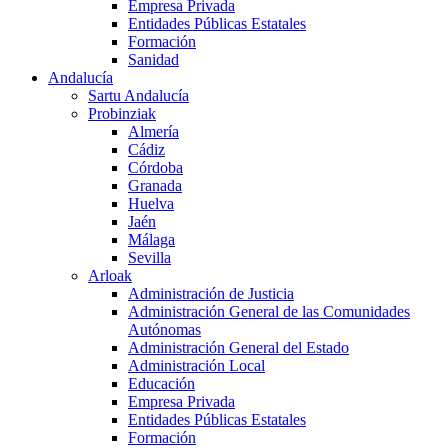
Empresa Privada
Entidades Públicas Estatales
Formación
Sanidad
Andalucía
Sartu Andalucía
Probinziak
Almería
Cádiz
Córdoba
Granada
Huelva
Jaén
Málaga
Sevilla
Arloak
Administración de Justicia
Administración General de las Comunidades
Autónomas
Administración General del Estado
Administración Local
Educación
Empresa Privada
Entidades Públicas Estatales
Formación