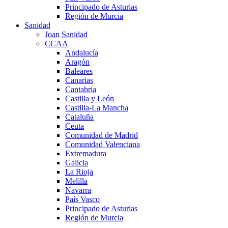
Principado de Asturias
Región de Murcia
Sanidad
Joan Sanidad
CCAA
Andalucía
Aragón
Baleares
Canarias
Cantabria
Castilla y León
Castilla-La Mancha
Cataluña
Ceuta
Comunidad de Madrid
Comunidad Valenciana
Extremadura
Galicia
La Rioja
Melilla
Navarra
País Vasco
Principado de Asturias
Región de Murcia