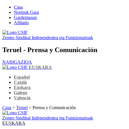
Casa
Nortzuk Gara
Gardentasun
Afiliado
Zentro Sindikal Independentea eta Funtzionarioak
Teruel - Prensa y Comunicación
NABIGAZIOA
EUSKARA
Español
Català
Euskara
Galego
Valencià
Casa
>
Teruel
> Prensa y Comunicación
Zentro Sindikal Independentea eta Funtzionarioak
EUSKARA