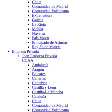
Ceuta
Comunidad de Madrid
Comunidad Valenciana
Extremadura
Galicia
La Rioja
Melilla
Navarra
País Vasco
Principado de Asturias
Región de Murcia
Empresa Privada
Joan Empresa Privada
CCAA
Andalucía
Aragón
Baleares
Canarias
Cantabria
Castilla y León
Castilla-La Mancha
Cataluña
Ceuta
Comunidad de Madrid
Comunidad Valenciana