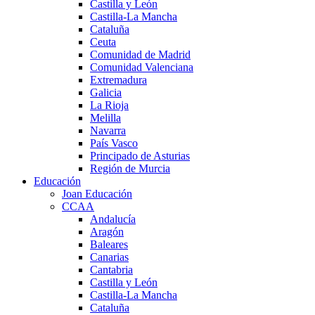
Castilla y León
Castilla-La Mancha
Cataluña
Ceuta
Comunidad de Madrid
Comunidad Valenciana
Extremadura
Galicia
La Rioja
Melilla
Navarra
País Vasco
Principado de Asturias
Región de Murcia
Educación
Joan Educación
CCAA
Andalucía
Aragón
Baleares
Canarias
Cantabria
Castilla y León
Castilla-La Mancha
Cataluña