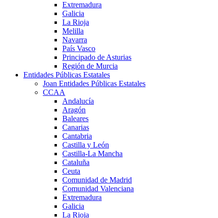
Extremadura
Galicia
La Rioja
Melilla
Navarra
País Vasco
Principado de Asturias
Región de Murcia
Entidades Públicas Estatales
Joan Entidades Públicas Estatales
CCAA
Andalucía
Aragón
Baleares
Canarias
Cantabria
Castilla y León
Castilla-La Mancha
Cataluña
Ceuta
Comunidad de Madrid
Comunidad Valenciana
Extremadura
Galicia
La Rioja