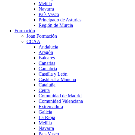
Melilla
Navarra
País Vasco
Principado de Asturias
Región de Murcia
Formación
Joan Formación
CCAA
Andalucía
Aragón
Baleares
Canarias
Cantabria
Castilla y León
Castilla-La Mancha
Cataluña
Ceuta
Comunidad de Madrid
Comunidad Valenciana
Extremadura
Galicia
La Rioja
Melilla
Navarra
País Vasco