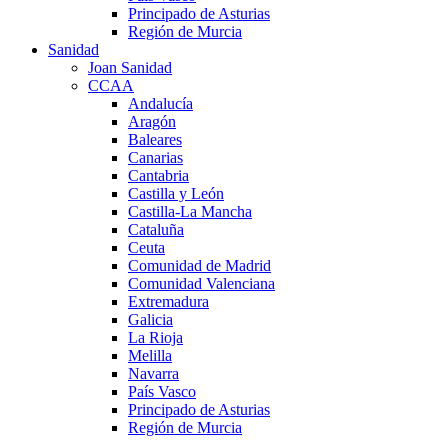
Principado de Asturias
Región de Murcia
Sanidad
Joan Sanidad
CCAA
Andalucía
Aragón
Baleares
Canarias
Cantabria
Castilla y León
Castilla-La Mancha
Cataluña
Ceuta
Comunidad de Madrid
Comunidad Valenciana
Extremadura
Galicia
La Rioja
Melilla
Navarra
País Vasco
Principado de Asturias
Región de Murcia