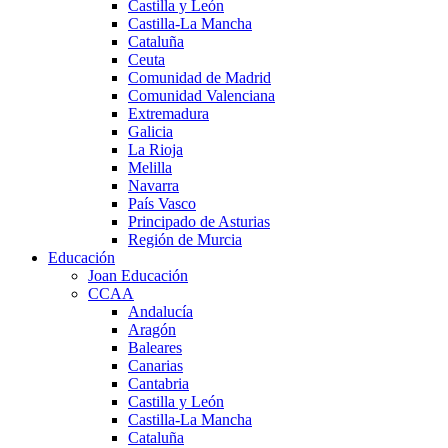
Castilla y León
Castilla-La Mancha
Cataluña
Ceuta
Comunidad de Madrid
Comunidad Valenciana
Extremadura
Galicia
La Rioja
Melilla
Navarra
País Vasco
Principado de Asturias
Región de Murcia
Educación
Joan Educación
CCAA
Andalucía
Aragón
Baleares
Canarias
Cantabria
Castilla y León
Castilla-La Mancha
Cataluña