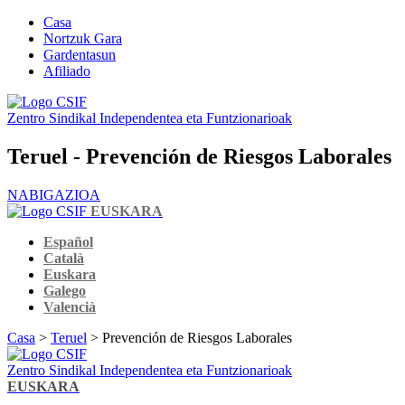
Casa
Nortzuk Gara
Gardentasun
Afiliado
Zentro Sindikal Independentea eta Funtzionarioak
Teruel - Prevención de Riesgos Laborales
NABIGAZIOA
EUSKARA
Español
Català
Euskara
Galego
Valencià
Casa
>
Teruel
> Prevención de Riesgos Laborales
Zentro Sindikal Independentea eta Funtzionarioak
EUSKARA