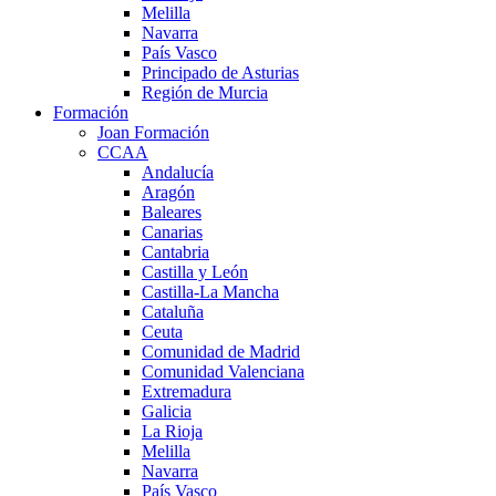
Melilla
Navarra
País Vasco
Principado de Asturias
Región de Murcia
Formación
Joan Formación
CCAA
Andalucía
Aragón
Baleares
Canarias
Cantabria
Castilla y León
Castilla-La Mancha
Cataluña
Ceuta
Comunidad de Madrid
Comunidad Valenciana
Extremadura
Galicia
La Rioja
Melilla
Navarra
País Vasco