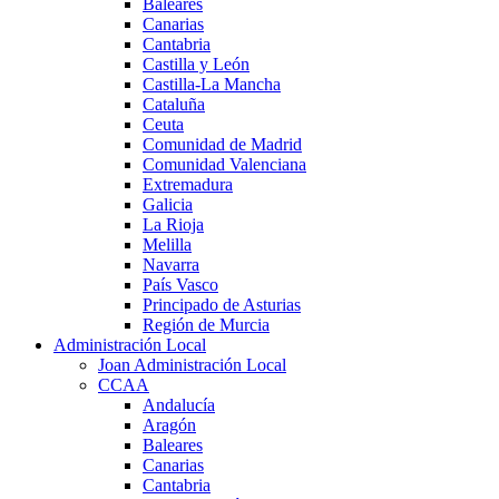
Baleares
Canarias
Cantabria
Castilla y León
Castilla-La Mancha
Cataluña
Ceuta
Comunidad de Madrid
Comunidad Valenciana
Extremadura
Galicia
La Rioja
Melilla
Navarra
País Vasco
Principado de Asturias
Región de Murcia
Administración Local
Joan Administración Local
CCAA
Andalucía
Aragón
Baleares
Canarias
Cantabria