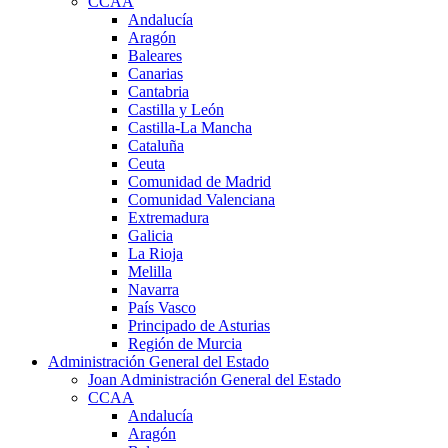
CCAA
Andalucía
Aragón
Baleares
Canarias
Cantabria
Castilla y León
Castilla-La Mancha
Cataluña
Ceuta
Comunidad de Madrid
Comunidad Valenciana
Extremadura
Galicia
La Rioja
Melilla
Navarra
País Vasco
Principado de Asturias
Región de Murcia
Administración General del Estado
Joan Administración General del Estado
CCAA
Andalucía
Aragón