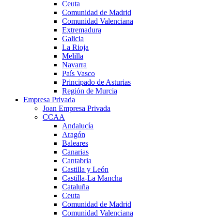
Ceuta
Comunidad de Madrid
Comunidad Valenciana
Extremadura
Galicia
La Rioja
Melilla
Navarra
País Vasco
Principado de Asturias
Región de Murcia
Empresa Privada
Joan Empresa Privada
CCAA
Andalucía
Aragón
Baleares
Canarias
Cantabria
Castilla y León
Castilla-La Mancha
Cataluña
Ceuta
Comunidad de Madrid
Comunidad Valenciana