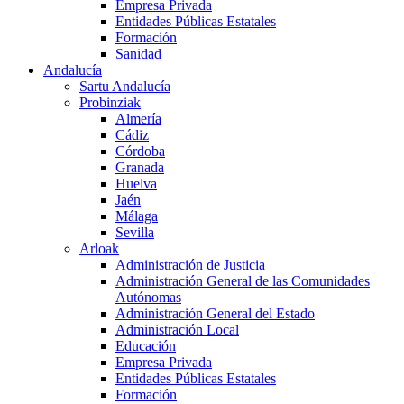
Empresa Privada
Entidades Públicas Estatales
Formación
Sanidad
Andalucía
Sartu Andalucía
Probinziak
Almería
Cádiz
Córdoba
Granada
Huelva
Jaén
Málaga
Sevilla
Arloak
Administración de Justicia
Administración General de las Comunidades
Autónomas
Administración General del Estado
Administración Local
Educación
Empresa Privada
Entidades Públicas Estatales
Formación