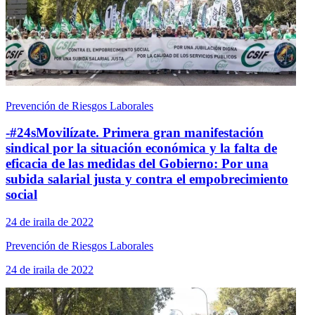
Prevención de Riesgos Laborales
-#24sMovilízate. Primera gran manifestación
sindical por la situación económica y la falta de
eficacia de las medidas del Gobierno: Por una
subida salarial justa y contra el empobrecimiento
social
24 de iraila de 2022
Prevención de Riesgos Laborales
24 de iraila de 2022