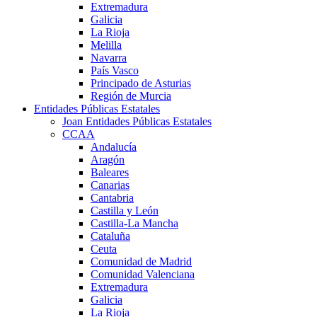
Extremadura
Galicia
La Rioja
Melilla
Navarra
País Vasco
Principado de Asturias
Región de Murcia
Entidades Públicas Estatales
Joan Entidades Públicas Estatales
CCAA
Andalucía
Aragón
Baleares
Canarias
Cantabria
Castilla y León
Castilla-La Mancha
Cataluña
Ceuta
Comunidad de Madrid
Comunidad Valenciana
Extremadura
Galicia
La Rioja