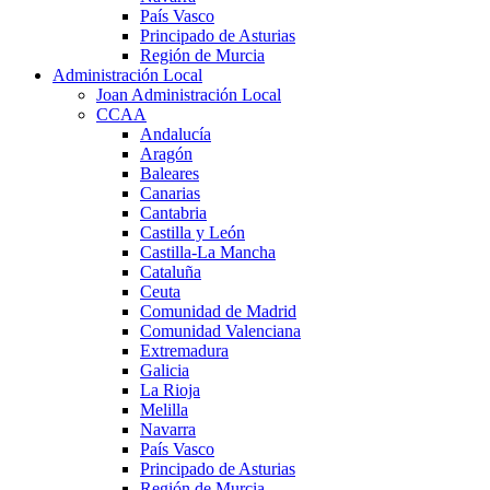
País Vasco
Principado de Asturias
Región de Murcia
Administración Local
Joan Administración Local
CCAA
Andalucía
Aragón
Baleares
Canarias
Cantabria
Castilla y León
Castilla-La Mancha
Cataluña
Ceuta
Comunidad de Madrid
Comunidad Valenciana
Extremadura
Galicia
La Rioja
Melilla
Navarra
País Vasco
Principado de Asturias
Región de Murcia