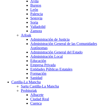
Ávila
Burgos
León
Palencia
Segovia
Soria
Valladolid
Zamora
Arloak
Administración de Justicia
Administración General de las Comunidades
Autónomas
Administración General del Estado
Administración Local
Educación
Empresa Privada
Entidades Públicas Estatales
Formación
Sanidad
Castilla-La Mancha
Sartu Castilla-La Mancha
Probinziak
Albacete
Ciudad Real
Cuenca