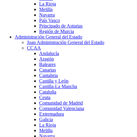
La Rioja
Melilla
Navarra
País Vasco
Principado de Asturias
Región de Murcia
Administración General del Estado
Joan Administración General del Estado
CCAA
Andalucía
Aragón
Baleares
Canarias
Cantabria
Castilla y León
Castilla-La Mancha
Cataluña
Ceuta
Comunidad de Madrid
Comunidad Valenciana
Extremadura
Galicia
La Rioja
Melilla
Navarra