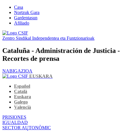
Casa
Nortzuk Gara
Gardentasun
Afiliado
Zentro Sindikal Independentea eta Funtzionarioak
Cataluña - Administración de Justicia -
Recortes de prensa
NABIGAZIOA
EUSKARA
Español
Català
Euskara
Galego
Valencià
PRISIONES
IGUALDAD
SECTOR AUTONÒMIC