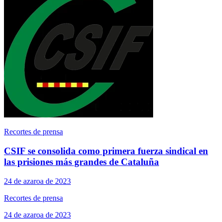
Recortes de prensa
CSIF se consolida como primera fuerza sindical en
las prisiones más grandes de Cataluña
24 de azaroa de 2023
Recortes de prensa
24 de azaroa de 2023