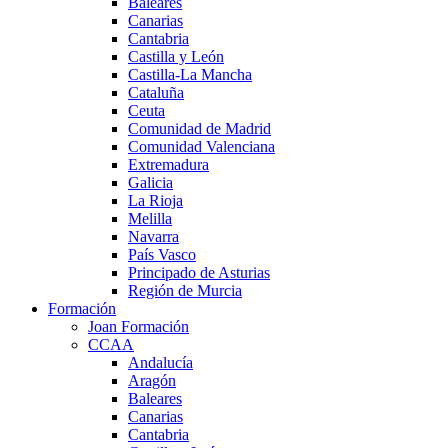
Baleares
Canarias
Cantabria
Castilla y León
Castilla-La Mancha
Cataluña
Ceuta
Comunidad de Madrid
Comunidad Valenciana
Extremadura
Galicia
La Rioja
Melilla
Navarra
País Vasco
Principado de Asturias
Región de Murcia
Formación
Joan Formación
CCAA
Andalucía
Aragón
Baleares
Canarias
Cantabria