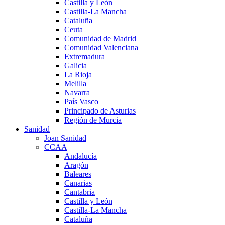
Castilla y León
Castilla-La Mancha
Cataluña
Ceuta
Comunidad de Madrid
Comunidad Valenciana
Extremadura
Galicia
La Rioja
Melilla
Navarra
País Vasco
Principado de Asturias
Región de Murcia
Sanidad
Joan Sanidad
CCAA
Andalucía
Aragón
Baleares
Canarias
Cantabria
Castilla y León
Castilla-La Mancha
Cataluña