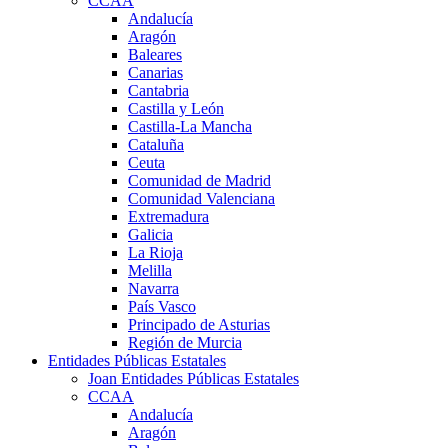
CCAA
Andalucía
Aragón
Baleares
Canarias
Cantabria
Castilla y León
Castilla-La Mancha
Cataluña
Ceuta
Comunidad de Madrid
Comunidad Valenciana
Extremadura
Galicia
La Rioja
Melilla
Navarra
País Vasco
Principado de Asturias
Región de Murcia
Entidades Públicas Estatales
Joan Entidades Públicas Estatales
CCAA
Andalucía
Aragón