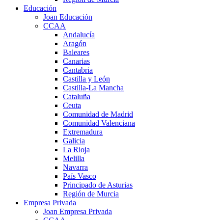
Educación
Joan Educación
CCAA
Andalucía
Aragón
Baleares
Canarias
Cantabria
Castilla y León
Castilla-La Mancha
Cataluña
Ceuta
Comunidad de Madrid
Comunidad Valenciana
Extremadura
Galicia
La Rioja
Melilla
Navarra
País Vasco
Principado de Asturias
Región de Murcia
Empresa Privada
Joan Empresa Privada