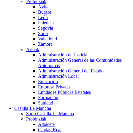
Probinziak
Ávila
Burgos
León
Palencia
Segovia
Soria
Valladolid
Zamora
Arloak
Administración de Justicia
Administración General de las Comunidades
Autónomas
Administración General del Estado
Administración Local
Educación
Empresa Privada
Entidades Públicas Estatales
Formación
Sanidad
Castilla-La Mancha
Sartu Castilla-La Mancha
Probinziak
Albacete
Ciudad Real