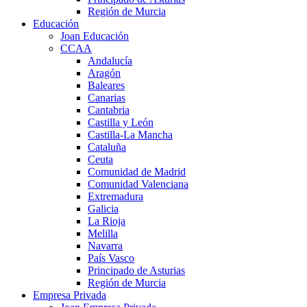
Región de Murcia
Educación
Joan Educación
CCAA
Andalucía
Aragón
Baleares
Canarias
Cantabria
Castilla y León
Castilla-La Mancha
Cataluña
Ceuta
Comunidad de Madrid
Comunidad Valenciana
Extremadura
Galicia
La Rioja
Melilla
Navarra
País Vasco
Principado de Asturias
Región de Murcia
Empresa Privada