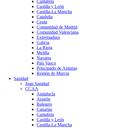
Cantabria
Castilla y León
Castilla-La Mancha
Cataluña
Ceuta
Comunidad de Madrid
Comunidad Valenciana
Extremadura
Galicia
La Rioja
Melilla
Navarra
País Vasco
Principado de Asturias
Región de Murcia
Sanidad
Joan Sanidad
CCAA
Andalucía
Aragón
Baleares
Canarias
Cantabria
Castilla y León
Castilla-La Mancha