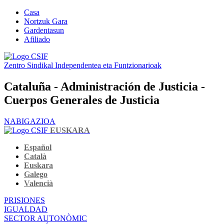
Casa
Nortzuk Gara
Gardentasun
Afiliado
Zentro Sindikal Independentea eta Funtzionarioak
Cataluña - Administración de Justicia -
Cuerpos Generales de Justicia
NABIGAZIOA
EUSKARA
Español
Català
Euskara
Galego
Valencià
PRISIONES
IGUALDAD
SECTOR AUTONÒMIC