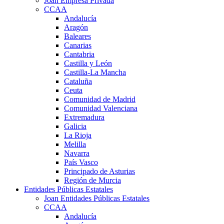
Joan Empresa Privada
CCAA
Andalucía
Aragón
Baleares
Canarias
Cantabria
Castilla y León
Castilla-La Mancha
Cataluña
Ceuta
Comunidad de Madrid
Comunidad Valenciana
Extremadura
Galicia
La Rioja
Melilla
Navarra
País Vasco
Principado de Asturias
Región de Murcia
Entidades Públicas Estatales
Joan Entidades Públicas Estatales
CCAA
Andalucía