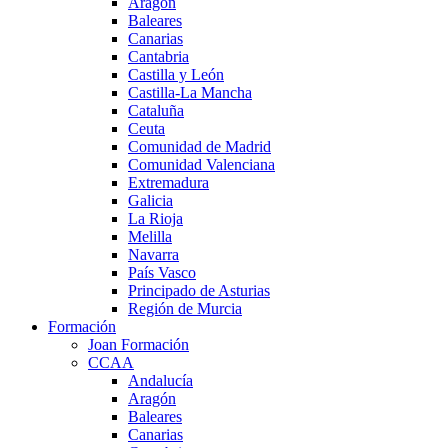
Aragón
Baleares
Canarias
Cantabria
Castilla y León
Castilla-La Mancha
Cataluña
Ceuta
Comunidad de Madrid
Comunidad Valenciana
Extremadura
Galicia
La Rioja
Melilla
Navarra
País Vasco
Principado de Asturias
Región de Murcia
Formación
Joan Formación
CCAA
Andalucía
Aragón
Baleares
Canarias