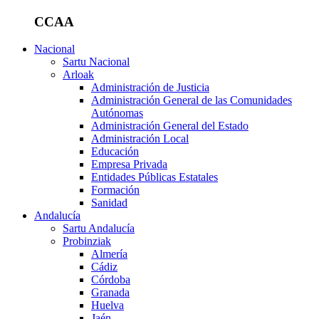
CCAA
Nacional
Sartu Nacional
Arloak
Administración de Justicia
Administración General de las Comunidades
Autónomas
Administración General del Estado
Administración Local
Educación
Empresa Privada
Entidades Públicas Estatales
Formación
Sanidad
Andalucía
Sartu Andalucía
Probinziak
Almería
Cádiz
Córdoba
Granada
Huelva
Jaén