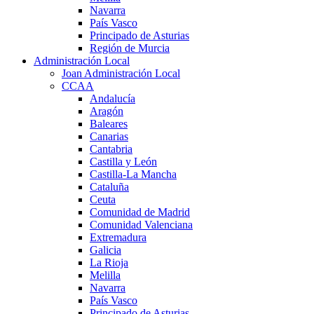
Navarra
País Vasco
Principado de Asturias
Región de Murcia
Administración Local
Joan Administración Local
CCAA
Andalucía
Aragón
Baleares
Canarias
Cantabria
Castilla y León
Castilla-La Mancha
Cataluña
Ceuta
Comunidad de Madrid
Comunidad Valenciana
Extremadura
Galicia
La Rioja
Melilla
Navarra
País Vasco
Principado de Asturias