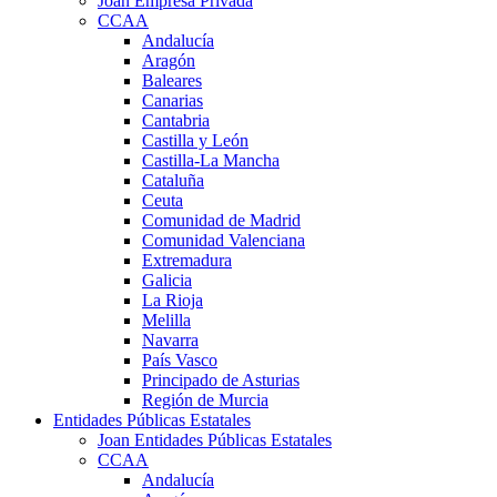
Joan Empresa Privada
CCAA
Andalucía
Aragón
Baleares
Canarias
Cantabria
Castilla y León
Castilla-La Mancha
Cataluña
Ceuta
Comunidad de Madrid
Comunidad Valenciana
Extremadura
Galicia
La Rioja
Melilla
Navarra
País Vasco
Principado de Asturias
Región de Murcia
Entidades Públicas Estatales
Joan Entidades Públicas Estatales
CCAA
Andalucía