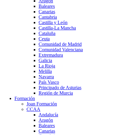
Aragón
Baleares
Canarias
Cantabria
Castilla y León
Castilla-La Mancha
Cataluña
Ceuta
Comunidad de Madrid
Comunidad Valenciana
Extremadura
Galicia
La Rioja
Melilla
Navarra
País Vasco
Principado de Asturias
Región de Murcia
Formación
Joan Formación
CCAA
Andalucía
Aragón
Baleares
Canarias