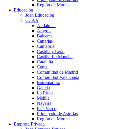
Región de Murcia
Educación
Joan Educación
CCAA
Andalucía
Aragón
Baleares
Canarias
Cantabria
Castilla y León
Castilla-La Mancha
Cataluña
Ceuta
Comunidad de Madrid
Comunidad Valenciana
Extremadura
Galicia
La Rioja
Melilla
Navarra
País Vasco
Principado de Asturias
Región de Murcia
Empresa Privada