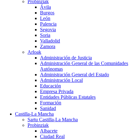
Probinziak
Ávila
Burgos
León
Palencia
Segovia
Soria
Valladolid
Zamora
Arloak
Administración de Justicia
Administración General de las Comunidades
Autónomas
Administración General del Estado
Administración Local
Educación
Empresa Privada
Entidades Públicas Estatales
Formación
Sanidad
Castilla-La Mancha
Sartu Castilla-La Mancha
Probinziak
Albacete
Ciudad Real