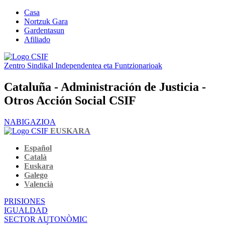
Casa
Nortzuk Gara
Gardentasun
Afiliado
Zentro Sindikal Independentea eta Funtzionarioak
Cataluña - Administración de Justicia -
Otros Acción Social CSIF
NABIGAZIOA
EUSKARA
Español
Català
Euskara
Galego
Valencià
PRISIONES
IGUALDAD
SECTOR AUTONÒMIC