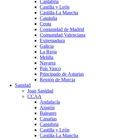
Cantabria
Castilla y León
Castilla-La Mancha
Cataluña
Ceuta
Comunidad de Madrid
Comunidad Valenciana
Extremadura
Galicia
La Rioja
Melilla
Navarra
País Vasco
Principado de Asturias
Región de Murcia
Sanidad
Joan Sanidad
CCAA
Andalucía
Aragón
Baleares
Canarias
Cantabria
Castilla y León
Castilla-La Mancha