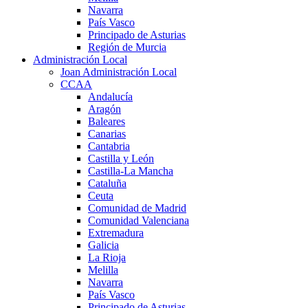
Navarra
País Vasco
Principado de Asturias
Región de Murcia
Administración Local
Joan Administración Local
CCAA
Andalucía
Aragón
Baleares
Canarias
Cantabria
Castilla y León
Castilla-La Mancha
Cataluña
Ceuta
Comunidad de Madrid
Comunidad Valenciana
Extremadura
Galicia
La Rioja
Melilla
Navarra
País Vasco
Principado de Asturias