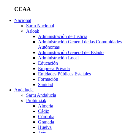
CCAA
Nacional
Sartu Nacional
Arloak
Administración de Justicia
Administración General de las Comunidades
Autónomas
Administración General del Estado
Administración Local
Educación
Empresa Privada
Entidades Públicas Estatales
Formación
Sanidad
Andalucía
Sartu Andalucía
Probinziak
Almería
Cádiz
Córdoba
Granada
Huelva
Jaén