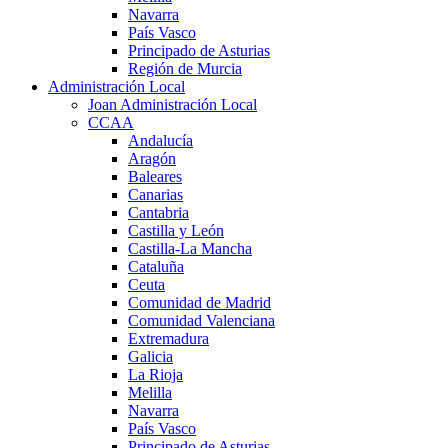
Navarra
País Vasco
Principado de Asturias
Región de Murcia
Administración Local
Joan Administración Local
CCAA
Andalucía
Aragón
Baleares
Canarias
Cantabria
Castilla y León
Castilla-La Mancha
Cataluña
Ceuta
Comunidad de Madrid
Comunidad Valenciana
Extremadura
Galicia
La Rioja
Melilla
Navarra
País Vasco
Principado de Asturias