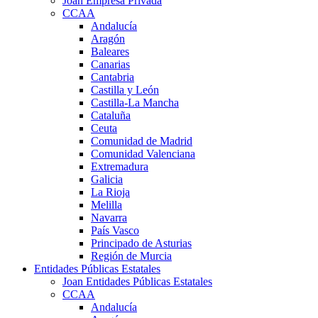
Joan Empresa Privada
CCAA
Andalucía
Aragón
Baleares
Canarias
Cantabria
Castilla y León
Castilla-La Mancha
Cataluña
Ceuta
Comunidad de Madrid
Comunidad Valenciana
Extremadura
Galicia
La Rioja
Melilla
Navarra
País Vasco
Principado de Asturias
Región de Murcia
Entidades Públicas Estatales
Joan Entidades Públicas Estatales
CCAA
Andalucía