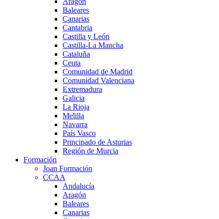
Aragón
Baleares
Canarias
Cantabria
Castilla y León
Castilla-La Mancha
Cataluña
Ceuta
Comunidad de Madrid
Comunidad Valenciana
Extremadura
Galicia
La Rioja
Melilla
Navarra
País Vasco
Principado de Asturias
Región de Murcia
Formación
Joan Formación
CCAA
Andalucía
Aragón
Baleares
Canarias