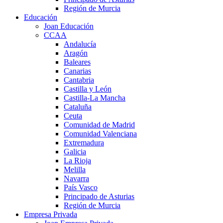
Región de Murcia
Educación
Joan Educación
CCAA
Andalucía
Aragón
Baleares
Canarias
Cantabria
Castilla y León
Castilla-La Mancha
Cataluña
Ceuta
Comunidad de Madrid
Comunidad Valenciana
Extremadura
Galicia
La Rioja
Melilla
Navarra
País Vasco
Principado de Asturias
Región de Murcia
Empresa Privada