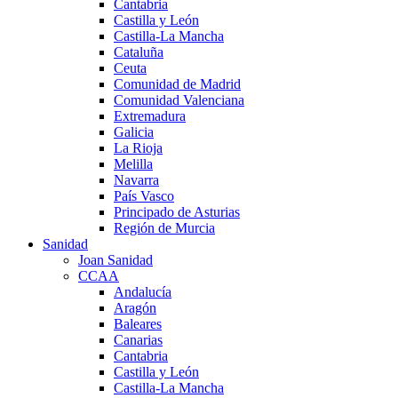
Cantabria
Castilla y León
Castilla-La Mancha
Cataluña
Ceuta
Comunidad de Madrid
Comunidad Valenciana
Extremadura
Galicia
La Rioja
Melilla
Navarra
País Vasco
Principado de Asturias
Región de Murcia
Sanidad
Joan Sanidad
CCAA
Andalucía
Aragón
Baleares
Canarias
Cantabria
Castilla y León
Castilla-La Mancha