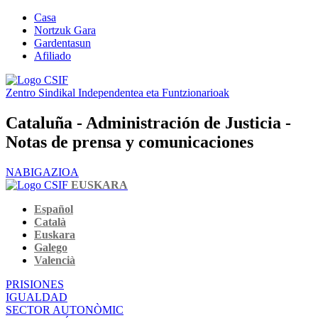
Casa
Nortzuk Gara
Gardentasun
Afiliado
Zentro Sindikal Independentea eta Funtzionarioak
Cataluña - Administración de Justicia -
Notas de prensa y comunicaciones
NABIGAZIOA
EUSKARA
Español
Català
Euskara
Galego
Valencià
PRISIONES
IGUALDAD
SECTOR AUTONÒMIC