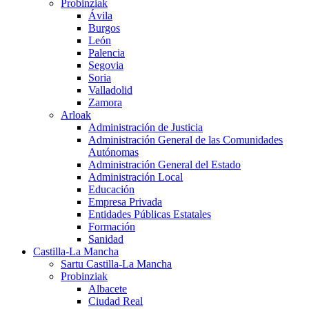
Probinziak
Ávila
Burgos
León
Palencia
Segovia
Soria
Valladolid
Zamora
Arloak
Administración de Justicia
Administración General de las Comunidades
Autónomas
Administración General del Estado
Administración Local
Educación
Empresa Privada
Entidades Públicas Estatales
Formación
Sanidad
Castilla-La Mancha
Sartu Castilla-La Mancha
Probinziak
Albacete
Ciudad Real