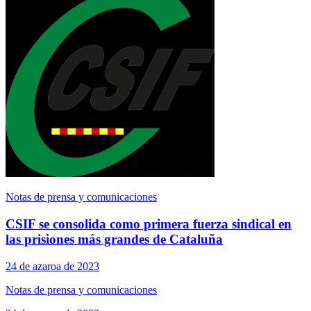
Notas de prensa y comunicaciones
CSIF se consolida como primera fuerza sindical en
las prisiones más grandes de Cataluña
24 de azaroa de 2023
Notas de prensa y comunicaciones