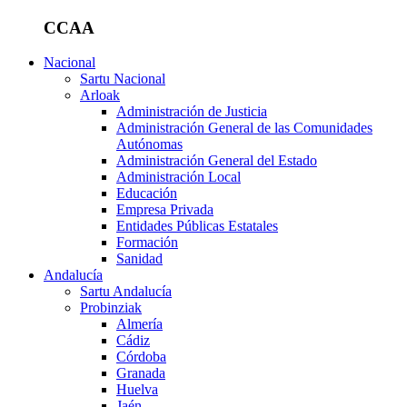
CCAA
Nacional
Sartu Nacional
Arloak
Administración de Justicia
Administración General de las Comunidades
Autónomas
Administración General del Estado
Administración Local
Educación
Empresa Privada
Entidades Públicas Estatales
Formación
Sanidad
Andalucía
Sartu Andalucía
Probinziak
Almería
Cádiz
Córdoba
Granada
Huelva
Jaén