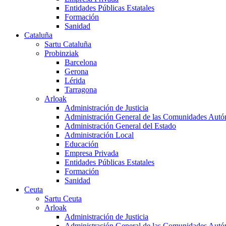
Entidades Públicas Estatales
Formación
Sanidad
Cataluña
Sartu Cataluña
Probinziak
Barcelona
Gerona
Lérida
Tarragona
Arloak
Administración de Justicia
Administración General de las Comunidades Aut
Administración General del Estado
Administración Local
Educación
Empresa Privada
Entidades Públicas Estatales
Formación
Sanidad
Ceuta
Sartu Ceuta
Arloak
Administración de Justicia
Administración General de las Comunidades Aut