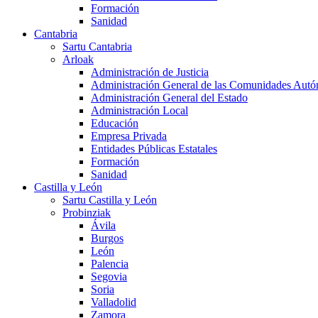
Formación
Sanidad
Cantabria
Sartu Cantabria
Arloak
Administración de Justicia
Administración General de las Comunidades Aut
Administración General del Estado
Administración Local
Educación
Empresa Privada
Entidades Públicas Estatales
Formación
Sanidad
Castilla y León
Sartu Castilla y León
Probinziak
Ávila
Burgos
León
Palencia
Segovia
Soria
Valladolid
Zamora