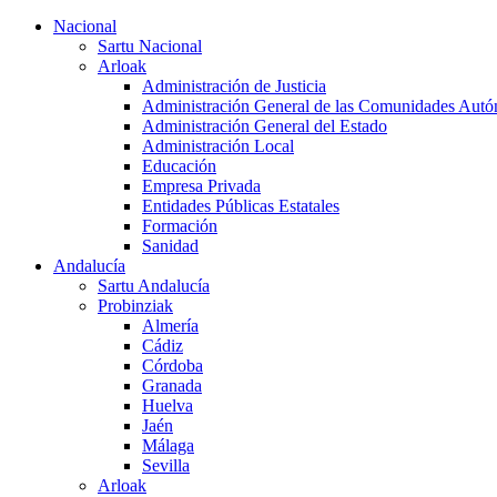
Nacional
Sartu Nacional
Arloak
Administración de Justicia
Administración General de las Comunidades Aut
Administración General del Estado
Administración Local
Educación
Empresa Privada
Entidades Públicas Estatales
Formación
Sanidad
Andalucía
Sartu Andalucía
Probinziak
Almería
Cádiz
Córdoba
Granada
Huelva
Jaén
Málaga
Sevilla
Arloak