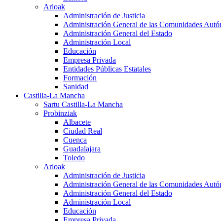
Arloak
Administración de Justicia
Administración General de las Comunidades Aut
Administración General del Estado
Administración Local
Educación
Empresa Privada
Entidades Públicas Estatales
Formación
Sanidad
Castilla-La Mancha
Sartu Castilla-La Mancha
Probinziak
Albacete
Ciudad Real
Cuenca
Guadalajara
Toledo
Arloak
Administración de Justicia
Administración General de las Comunidades Aut
Administración General del Estado
Administración Local
Educación
Empresa Privada