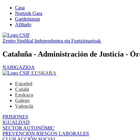
Casa
Nortzuk Gara
Gardentasun
Afiliado
Zentro Sindikal Independentea eta Funtzionarioak
Cataluña - Administración de Justicia - Ó
NABIGAZIOA
EUSKARA
Español
Català
Euskara
Galego
Valencià
PRISIONES
IGUALDAD
SECTOR AUTONÒMIC
PREVENCIÓN RIESGOS LABORALES
CLUB ACCIÓN SOCIAL