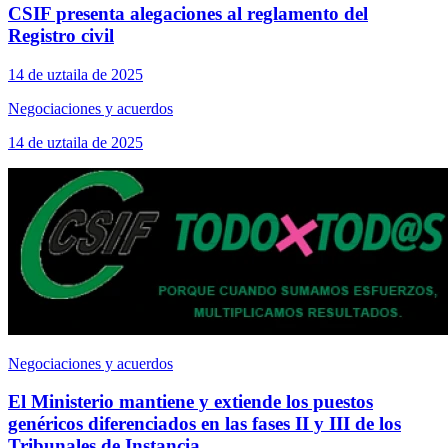
CSIF presenta alegaciones al reglamento del
Registro civil
14 de uztaila de 2025
Negociaciones y acuerdos
14 de uztaila de 2025
Negociaciones y acuerdos
El Ministerio mantiene y extiende los puestos
genéricos diferenciados en las fases II y III de los
Tribunales de Instancia