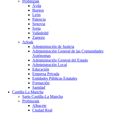
Probinziak
Ávila
Burgos
León
Palencia
Segovia
Soria
Valladolid
Zamora
Arloak
Administración de Justicia
Administración General de las Comunidades
Autónomas
Administración General del Estado
Administración Local
Educación
Empresa Privada
Entidades Públicas Estatales
Formación
Sanidad
Castilla-La Mancha
Sartu Castilla-La Mancha
Probinziak
Albacete
Ciudad Real