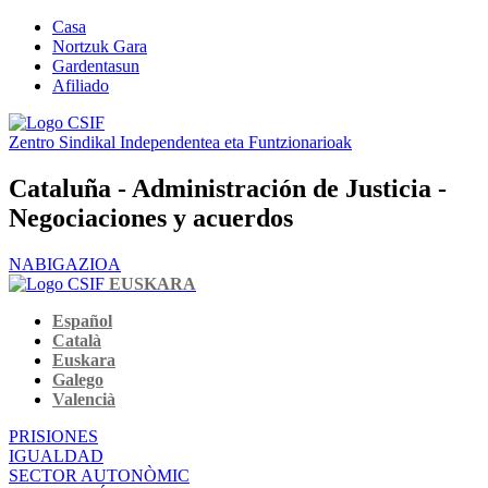
Casa
Nortzuk Gara
Gardentasun
Afiliado
Zentro Sindikal Independentea eta Funtzionarioak
Cataluña - Administración de Justicia -
Negociaciones y acuerdos
NABIGAZIOA
EUSKARA
Español
Català
Euskara
Galego
Valencià
PRISIONES
IGUALDAD
SECTOR AUTONÒMIC