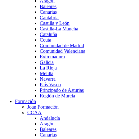
Aragón
Baleares
Canarias
Cantabria
Castilla y León
Castilla-La Mancha
Cataluña
Ceuta
Comunidad de Madrid
Comunidad Valenciana
Extremadura
Galicia
La Rioja
Melilla
Navarra
País Vasco
Principado de Asturias
Región de Murcia
Formación
Joan Formación
CCAA
Andalucía
Aragón
Baleares
Canarias