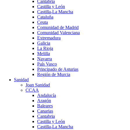
Cantabria
Castilla y León
Castilla-La Mancha
Cataluña
Ceuta
Comunidad de Madrid
Comunidad Valenciana
Extremadura
Galicia
La Rioja
Melilla
Navarra
País Vasco
Principado de Asturias
Región de Murcia
Sanidad
Joan Sanidad
CCAA
Andalucía
Aragón
Baleares
Canarias
Cantabria
Castilla y León
Castilla-La Mancha