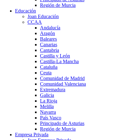
Región de Murcia
Educación
Joan Educación
CCAA
Andalucía
Aragón
Baleares
Canarias
Cantabria
Castilla y León
Castilla-La Mancha
Cataluña
Ceuta
Comunidad de Madrid
Comunidad Valenciana
Extremadura
Galicia
La Rioja
Melilla
Navarra
País Vasco
Principado de Asturias
Región de Murcia
Empresa Privada