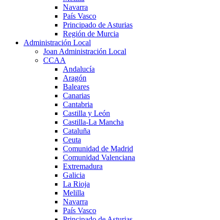
Navarra
País Vasco
Principado de Asturias
Región de Murcia
Administración Local
Joan Administración Local
CCAA
Andalucía
Aragón
Baleares
Canarias
Cantabria
Castilla y León
Castilla-La Mancha
Cataluña
Ceuta
Comunidad de Madrid
Comunidad Valenciana
Extremadura
Galicia
La Rioja
Melilla
Navarra
País Vasco
Principado de Asturias