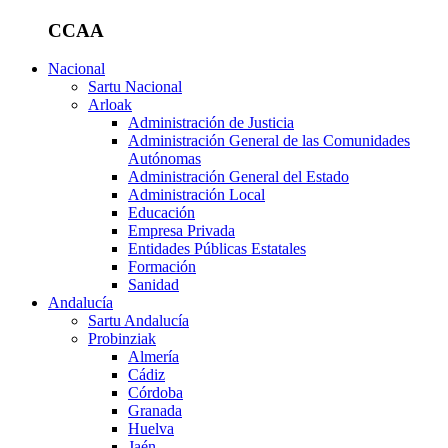
CCAA
Nacional
Sartu Nacional
Arloak
Administración de Justicia
Administración General de las Comunidades
Autónomas
Administración General del Estado
Administración Local
Educación
Empresa Privada
Entidades Públicas Estatales
Formación
Sanidad
Andalucía
Sartu Andalucía
Probinziak
Almería
Cádiz
Córdoba
Granada
Huelva
Jaén