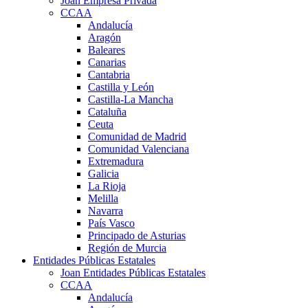
Joan Empresa Privada
CCAA
Andalucía
Aragón
Baleares
Canarias
Cantabria
Castilla y León
Castilla-La Mancha
Cataluña
Ceuta
Comunidad de Madrid
Comunidad Valenciana
Extremadura
Galicia
La Rioja
Melilla
Navarra
País Vasco
Principado de Asturias
Región de Murcia
Entidades Públicas Estatales
Joan Entidades Públicas Estatales
CCAA
Andalucía