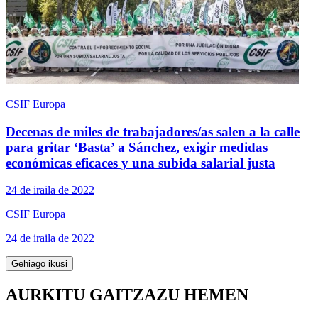
CSIF Europa
Decenas de miles de trabajadores/as salen a la calle
para gritar ‘Basta’ a Sánchez, exigir medidas
económicas eficaces y una subida salarial justa
24 de iraila de 2022
CSIF Europa
24 de iraila de 2022
Gehiago ikusi
AURKITU GAITZAZU HEMEN