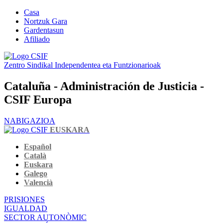
Casa
Nortzuk Gara
Gardentasun
Afiliado
Zentro Sindikal Independentea eta Funtzionarioak
Cataluña - Administración de Justicia -
CSIF Europa
NABIGAZIOA
EUSKARA
Español
Català
Euskara
Galego
Valencià
PRISIONES
IGUALDAD
SECTOR AUTONÒMIC