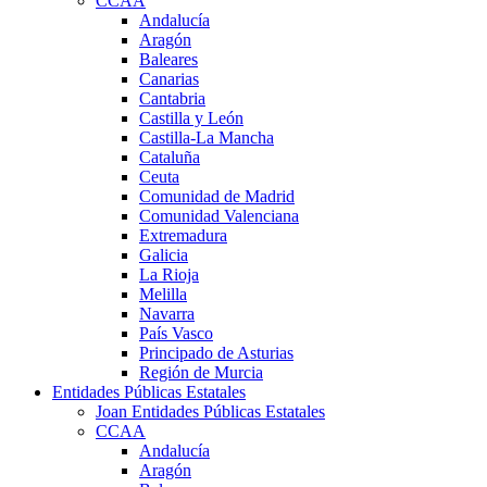
CCAA
Andalucía
Aragón
Baleares
Canarias
Cantabria
Castilla y León
Castilla-La Mancha
Cataluña
Ceuta
Comunidad de Madrid
Comunidad Valenciana
Extremadura
Galicia
La Rioja
Melilla
Navarra
País Vasco
Principado de Asturias
Región de Murcia
Entidades Públicas Estatales
Joan Entidades Públicas Estatales
CCAA
Andalucía
Aragón