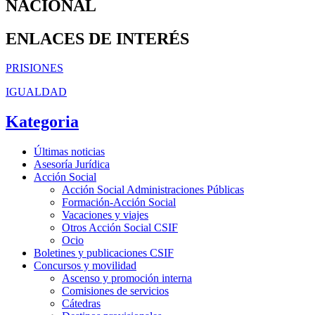
NACIONAL
ENLACES DE INTERÉS
PRISIONES
IGUALDAD
Kategoria
Últimas noticias
Asesoría Jurídica
Acción Social
Acción Social Administraciones Públicas
Formación-Acción Social
Vacaciones y viajes
Otros Acción Social CSIF
Ocio
Boletines y publicaciones CSIF
Concursos y movilidad
Ascenso y promoción interna
Comisiones de servicios
Cátedras