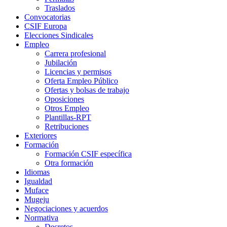
Traslados
Convocatorias
CSIF Europa
Elecciones Sindicales
Empleo
Carrera profesional
Jubilación
Licencias y permisos
Oferta Empleo Público
Ofertas y bolsas de trabajo
Oposiciones
Otros Empleo
Plantillas-RPT
Retribuciones
Exteriores
Formación
Formación CSIF específica
Otra formación
Idiomas
Igualdad
Muface
Mugeju
Negociaciones y acuerdos
Normativa
Decretos