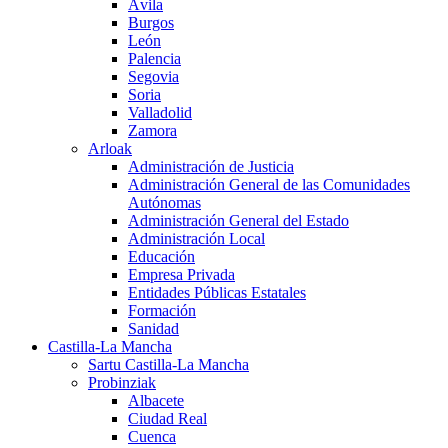
Ávila
Burgos
León
Palencia
Segovia
Soria
Valladolid
Zamora
Arloak
Administración de Justicia
Administración General de las Comunidades
Autónomas
Administración General del Estado
Administración Local
Educación
Empresa Privada
Entidades Públicas Estatales
Formación
Sanidad
Castilla-La Mancha
Sartu Castilla-La Mancha
Probinziak
Albacete
Ciudad Real
Cuenca