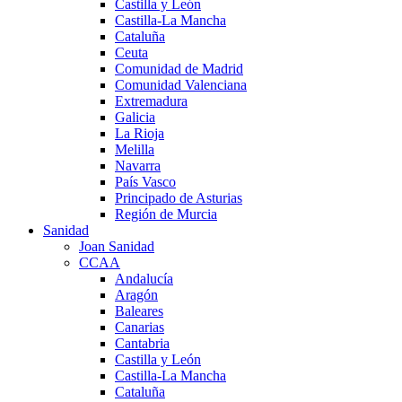
Castilla y León
Castilla-La Mancha
Cataluña
Ceuta
Comunidad de Madrid
Comunidad Valenciana
Extremadura
Galicia
La Rioja
Melilla
Navarra
País Vasco
Principado de Asturias
Región de Murcia
Sanidad
Joan Sanidad
CCAA
Andalucía
Aragón
Baleares
Canarias
Cantabria
Castilla y León
Castilla-La Mancha
Cataluña