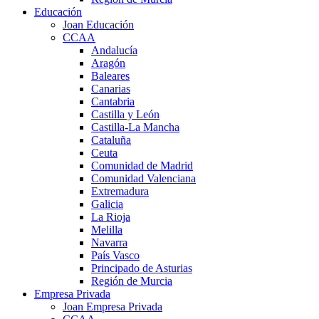
Educación
Joan Educación
CCAA
Andalucía
Aragón
Baleares
Canarias
Cantabria
Castilla y León
Castilla-La Mancha
Cataluña
Ceuta
Comunidad de Madrid
Comunidad Valenciana
Extremadura
Galicia
La Rioja
Melilla
Navarra
País Vasco
Principado de Asturias
Región de Murcia
Empresa Privada
Joan Empresa Privada