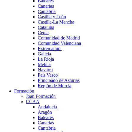
Baleares
Canarias
Cantabria
Castilla y León
Castilla-La Mancha
Cataluña
Ceuta
Comunidad de Madrid
Comunidad Valenciana
Extremadura
Galicia
La Rioja
Melilla
Navarra
País Vasco
Principado de Asturias
Región de Murcia
Formación
Joan Formación
CCAA
Andalucía
Aragón
Baleares
Canarias
Cantabria