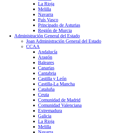
La Rioja
Melilla
Navarra
País Vasco
Principado de Asturias
Región de Murcia
Administración General del Estado
Joan Administración General del Estado
CCAA
Andalucía
Aragón
Baleares
Canarias
Cantabria
Castilla y León
Castilla-La Mancha
Cataluña
Ceuta
Comunidad de Madrid
Comunidad Valenciana
Extremadura
Galicia
La Rioja
Melilla
Navarra