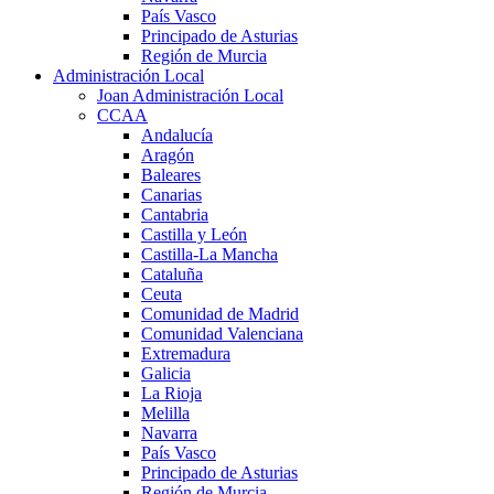
País Vasco
Principado de Asturias
Región de Murcia
Administración Local
Joan Administración Local
CCAA
Andalucía
Aragón
Baleares
Canarias
Cantabria
Castilla y León
Castilla-La Mancha
Cataluña
Ceuta
Comunidad de Madrid
Comunidad Valenciana
Extremadura
Galicia
La Rioja
Melilla
Navarra
País Vasco
Principado de Asturias
Región de Murcia