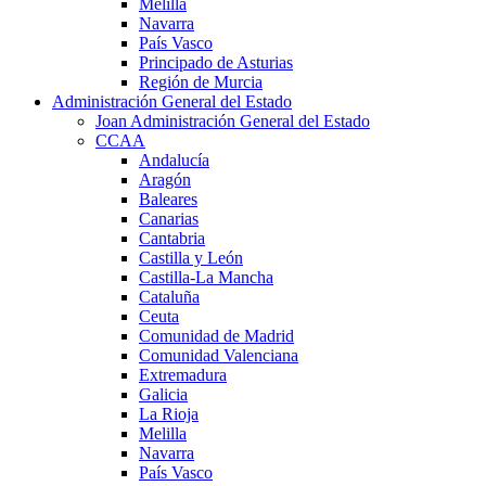
Melilla
Navarra
País Vasco
Principado de Asturias
Región de Murcia
Administración General del Estado
Joan Administración General del Estado
CCAA
Andalucía
Aragón
Baleares
Canarias
Cantabria
Castilla y León
Castilla-La Mancha
Cataluña
Ceuta
Comunidad de Madrid
Comunidad Valenciana
Extremadura
Galicia
La Rioja
Melilla
Navarra
País Vasco