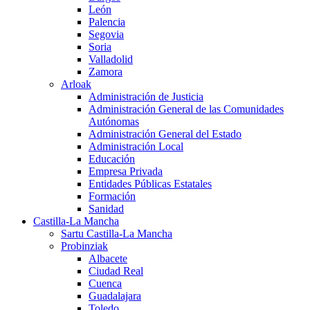
León
Palencia
Segovia
Soria
Valladolid
Zamora
Arloak
Administración de Justicia
Administración General de las Comunidades
Autónomas
Administración General del Estado
Administración Local
Educación
Empresa Privada
Entidades Públicas Estatales
Formación
Sanidad
Castilla-La Mancha
Sartu Castilla-La Mancha
Probinziak
Albacete
Ciudad Real
Cuenca
Guadalajara
Toledo