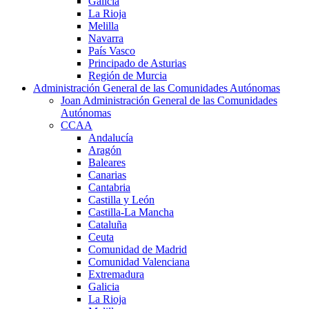
Galicia
La Rioja
Melilla
Navarra
País Vasco
Principado de Asturias
Región de Murcia
Administración General de las Comunidades Autónomas
Joan Administración General de las Comunidades
Autónomas
CCAA
Andalucía
Aragón
Baleares
Canarias
Cantabria
Castilla y León
Castilla-La Mancha
Cataluña
Ceuta
Comunidad de Madrid
Comunidad Valenciana
Extremadura
Galicia
La Rioja