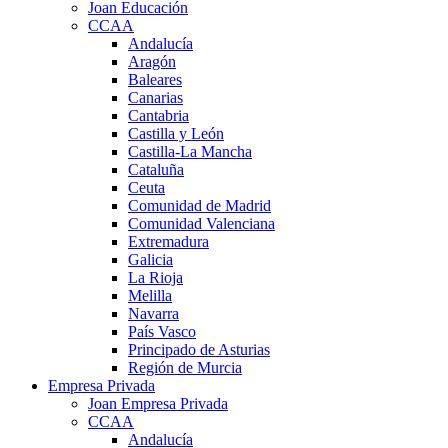
Joan Educación
CCAA
Andalucía
Aragón
Baleares
Canarias
Cantabria
Castilla y León
Castilla-La Mancha
Cataluña
Ceuta
Comunidad de Madrid
Comunidad Valenciana
Extremadura
Galicia
La Rioja
Melilla
Navarra
País Vasco
Principado de Asturias
Región de Murcia
Empresa Privada
Joan Empresa Privada
CCAA
Andalucía