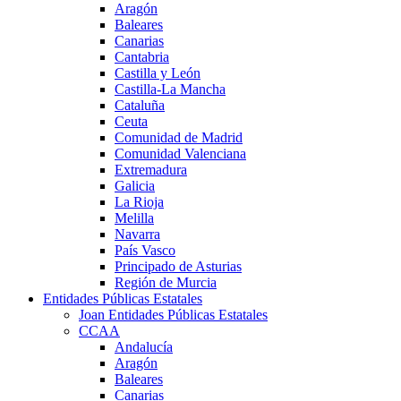
Aragón
Baleares
Canarias
Cantabria
Castilla y León
Castilla-La Mancha
Cataluña
Ceuta
Comunidad de Madrid
Comunidad Valenciana
Extremadura
Galicia
La Rioja
Melilla
Navarra
País Vasco
Principado de Asturias
Región de Murcia
Entidades Públicas Estatales
Joan Entidades Públicas Estatales
CCAA
Andalucía
Aragón
Baleares
Canarias