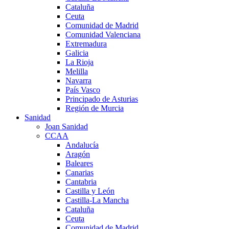
Cataluña
Ceuta
Comunidad de Madrid
Comunidad Valenciana
Extremadura
Galicia
La Rioja
Melilla
Navarra
País Vasco
Principado de Asturias
Región de Murcia
Sanidad
Joan Sanidad
CCAA
Andalucía
Aragón
Baleares
Canarias
Cantabria
Castilla y León
Castilla-La Mancha
Cataluña
Ceuta
Comunidad de Madrid