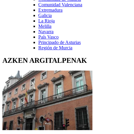
Comunidad Valenciana
Extremadura
Galicia
La Rioja
Melilla
Navarra
País Vasco
Principado de Asturias
Región de Murcia
AZKEN ARGITALPENAK