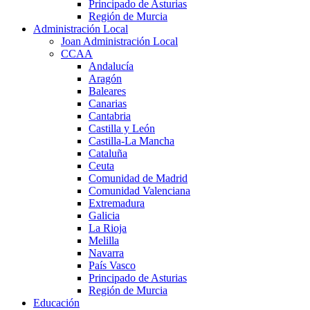
Principado de Asturias
Región de Murcia
Administración Local
Joan Administración Local
CCAA
Andalucía
Aragón
Baleares
Canarias
Cantabria
Castilla y León
Castilla-La Mancha
Cataluña
Ceuta
Comunidad de Madrid
Comunidad Valenciana
Extremadura
Galicia
La Rioja
Melilla
Navarra
País Vasco
Principado de Asturias
Región de Murcia
Educación