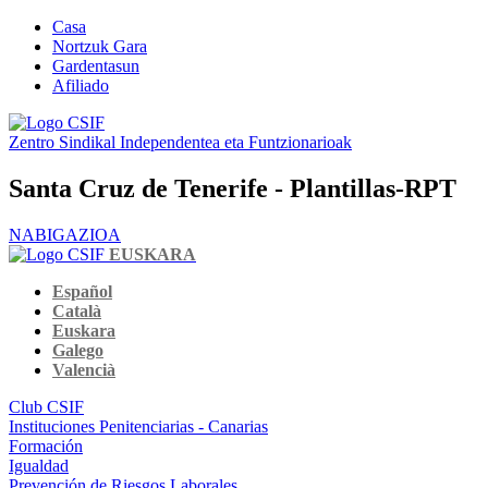
Casa
Nortzuk Gara
Gardentasun
Afiliado
Zentro Sindikal Independentea eta Funtzionarioak
Santa Cruz de Tenerife - Plantillas-RPT
NABIGAZIOA
EUSKARA
Español
Català
Euskara
Galego
Valencià
Club CSIF
Instituciones Penitenciarias - Canarias
Formación
Igualdad
Prevención de Riesgos Laborales