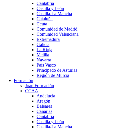
Cantabria
Castilla y León
Castilla-La Mancha
Cataluña
Ceuta
Comunidad de Madrid
Comunidad Valenciana
Extremadura
Galicia
La Rioja
Melilla
Navarra
País Vasco
Principado de Asturias
Región de Murcia
Formación
Joan Formación
CCAA
Andalucía
Aragón
Baleares
Canarias
Cantabria
Castilla y León
Castilla-La Mancha