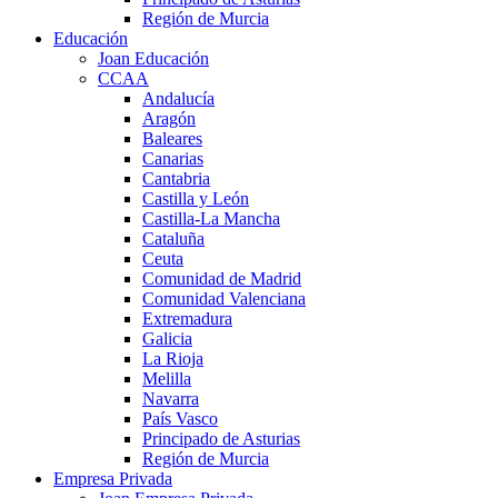
Región de Murcia
Educación
Joan Educación
CCAA
Andalucía
Aragón
Baleares
Canarias
Cantabria
Castilla y León
Castilla-La Mancha
Cataluña
Ceuta
Comunidad de Madrid
Comunidad Valenciana
Extremadura
Galicia
La Rioja
Melilla
Navarra
País Vasco
Principado de Asturias
Región de Murcia
Empresa Privada