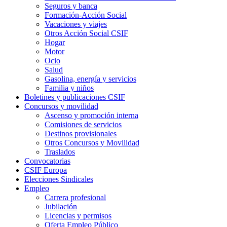
Seguros y banca
Formación-Acción Social
Vacaciones y viajes
Otros Acción Social CSIF
Hogar
Motor
Ocio
Salud
Gasolina, energía y servicios
Familia y niños
Boletines y publicaciones CSIF
Concursos y movilidad
Ascenso y promoción interna
Comisiones de servicios
Destinos provisionales
Otros Concursos y Movilidad
Traslados
Convocatorias
CSIF Europa
Elecciones Sindicales
Empleo
Carrera profesional
Jubilación
Licencias y permisos
Oferta Empleo Público