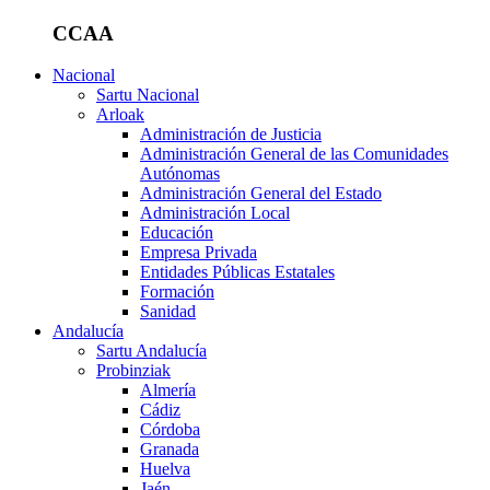
CCAA
Nacional
Sartu Nacional
Arloak
Administración de Justicia
Administración General de las Comunidades
Autónomas
Administración General del Estado
Administración Local
Educación
Empresa Privada
Entidades Públicas Estatales
Formación
Sanidad
Andalucía
Sartu Andalucía
Probinziak
Almería
Cádiz
Córdoba
Granada
Huelva
Jaén