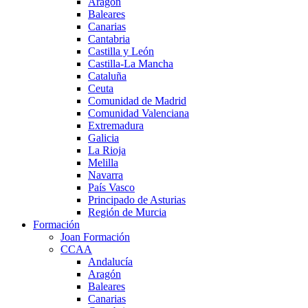
Aragón
Baleares
Canarias
Cantabria
Castilla y León
Castilla-La Mancha
Cataluña
Ceuta
Comunidad de Madrid
Comunidad Valenciana
Extremadura
Galicia
La Rioja
Melilla
Navarra
País Vasco
Principado de Asturias
Región de Murcia
Formación
Joan Formación
CCAA
Andalucía
Aragón
Baleares
Canarias