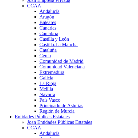
Joan Empresa Privada
CCAA
Andalucía
Aragón
Baleares
Canarias
Cantabria
Castilla y León
Castilla-La Mancha
Cataluña
Ceuta
Comunidad de Madrid
Comunidad Valenciana
Extremadura
Galicia
La Rioja
Melilla
Navarra
País Vasco
Principado de Asturias
Región de Murcia
Entidades Públicas Estatales
Joan Entidades Públicas Estatales
CCAA
Andalucía