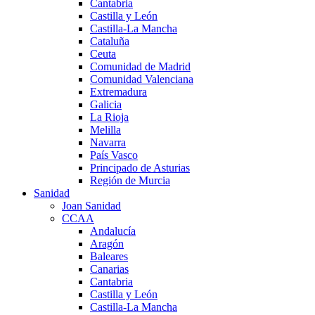
Cantabria
Castilla y León
Castilla-La Mancha
Cataluña
Ceuta
Comunidad de Madrid
Comunidad Valenciana
Extremadura
Galicia
La Rioja
Melilla
Navarra
País Vasco
Principado de Asturias
Región de Murcia
Sanidad
Joan Sanidad
CCAA
Andalucía
Aragón
Baleares
Canarias
Cantabria
Castilla y León
Castilla-La Mancha