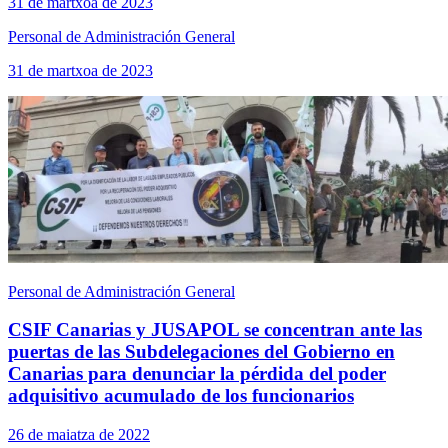
31 de martxoa de 2023
Personal de Administración General
31 de martxoa de 2023
Personal de Administración General
CSIF Canarias y JUSAPOL se concentran ante las
puertas de las Subdelegaciones del Gobierno en
Canarias para denunciar la pérdida del poder
adquisitivo acumulado de los funcionarios
26 de maiatza de 2022