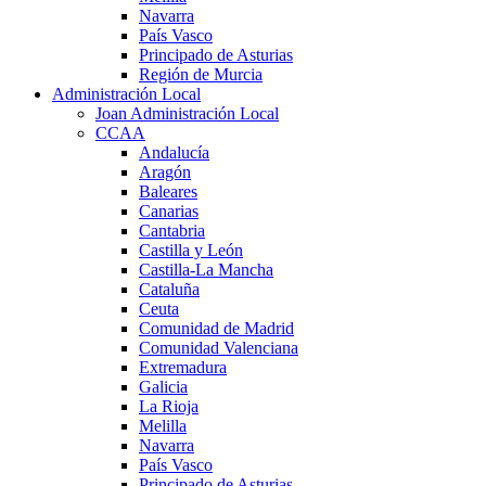
Navarra
País Vasco
Principado de Asturias
Región de Murcia
Administración Local
Joan Administración Local
CCAA
Andalucía
Aragón
Baleares
Canarias
Cantabria
Castilla y León
Castilla-La Mancha
Cataluña
Ceuta
Comunidad de Madrid
Comunidad Valenciana
Extremadura
Galicia
La Rioja
Melilla
Navarra
País Vasco
Principado de Asturias