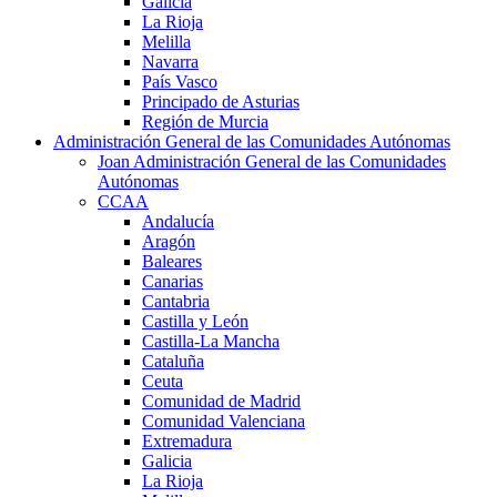
Galicia
La Rioja
Melilla
Navarra
País Vasco
Principado de Asturias
Región de Murcia
Administración General de las Comunidades Autónomas
Joan Administración General de las Comunidades
Autónomas
CCAA
Andalucía
Aragón
Baleares
Canarias
Cantabria
Castilla y León
Castilla-La Mancha
Cataluña
Ceuta
Comunidad de Madrid
Comunidad Valenciana
Extremadura
Galicia
La Rioja