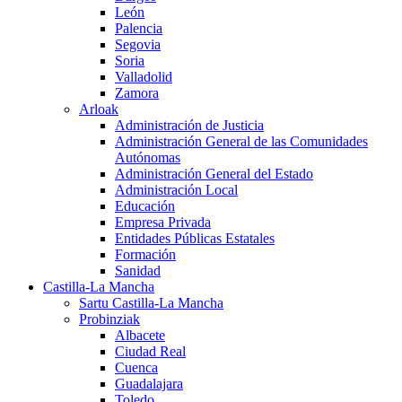
León
Palencia
Segovia
Soria
Valladolid
Zamora
Arloak
Administración de Justicia
Administración General de las Comunidades
Autónomas
Administración General del Estado
Administración Local
Educación
Empresa Privada
Entidades Públicas Estatales
Formación
Sanidad
Castilla-La Mancha
Sartu Castilla-La Mancha
Probinziak
Albacete
Ciudad Real
Cuenca
Guadalajara
Toledo