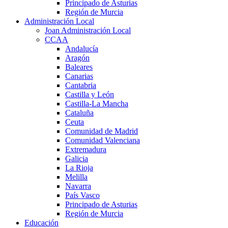
Principado de Asturias
Región de Murcia
Administración Local
Joan Administración Local
CCAA
Andalucía
Aragón
Baleares
Canarias
Cantabria
Castilla y León
Castilla-La Mancha
Cataluña
Ceuta
Comunidad de Madrid
Comunidad Valenciana
Extremadura
Galicia
La Rioja
Melilla
Navarra
País Vasco
Principado de Asturias
Región de Murcia
Educación