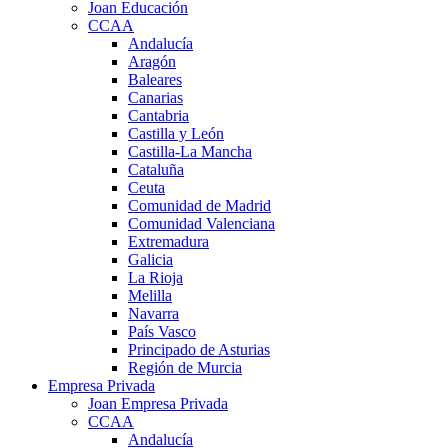
Joan Educación
CCAA
Andalucía
Aragón
Baleares
Canarias
Cantabria
Castilla y León
Castilla-La Mancha
Cataluña
Ceuta
Comunidad de Madrid
Comunidad Valenciana
Extremadura
Galicia
La Rioja
Melilla
Navarra
País Vasco
Principado de Asturias
Región de Murcia
Empresa Privada
Joan Empresa Privada
CCAA
Andalucía