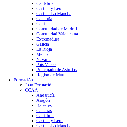
Cantabria
Castilla y León
Castilla-La Mancha
Cataluña
Ceuta
Comunidad de Madrid
Comunidad Valenciana
Extremadura
Galicia
La Rioja
Melilla
Navarra
País Vasco
Principado de Asturias
Región de Murcia
Formación
Joan Formación
CCAA
Andalucía
Aragón
Baleares
Canarias
Cantabria
Castilla y León
Castilla-La Mancha