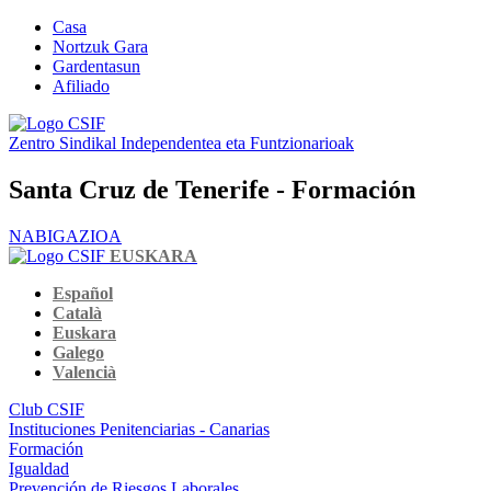
Casa
Nortzuk Gara
Gardentasun
Afiliado
Zentro Sindikal Independentea eta Funtzionarioak
Santa Cruz de Tenerife - Formación
NABIGAZIOA
EUSKARA
Español
Català
Euskara
Galego
Valencià
Club CSIF
Instituciones Penitenciarias - Canarias
Formación
Igualdad
Prevención de Riesgos Laborales