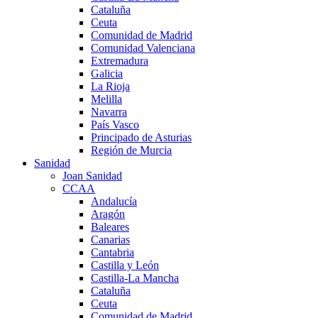
Cataluña
Ceuta
Comunidad de Madrid
Comunidad Valenciana
Extremadura
Galicia
La Rioja
Melilla
Navarra
País Vasco
Principado de Asturias
Región de Murcia
Sanidad
Joan Sanidad
CCAA
Andalucía
Aragón
Baleares
Canarias
Cantabria
Castilla y León
Castilla-La Mancha
Cataluña
Ceuta
Comunidad de Madrid