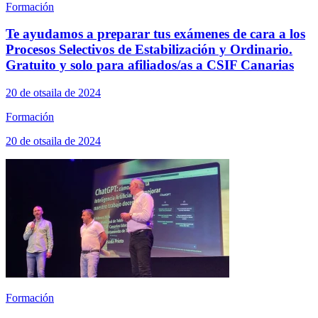
Formación
Te ayudamos a preparar tus exámenes de cara a los
Procesos Selectivos de Estabilización y Ordinario.
Gratuito y solo para afiliados/as a CSIF Canarias
20 de otsaila de 2024
Formación
20 de otsaila de 2024
Formación