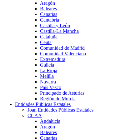
Aragón
Baleares
Canarias
Cantabria
Castilla y León
Castilla-La Mancha
Cataluña
Ceuta
Comunidad de Madrid
Comunidad Valenciana
Extremadura
Galicia
La Rioja
Melilla
Navarra
País Vasco
Principado de Asturias
Región de Murcia
Entidades Públicas Estatales
Joan Entidades Públicas Estatales
CCAA
Andalucía
Aragón
Baleares
Canarias