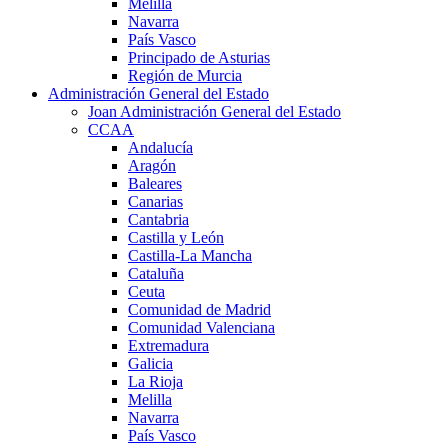
Melilla
Navarra
País Vasco
Principado de Asturias
Región de Murcia
Administración General del Estado
Joan Administración General del Estado
CCAA
Andalucía
Aragón
Baleares
Canarias
Cantabria
Castilla y León
Castilla-La Mancha
Cataluña
Ceuta
Comunidad de Madrid
Comunidad Valenciana
Extremadura
Galicia
La Rioja
Melilla
Navarra
País Vasco