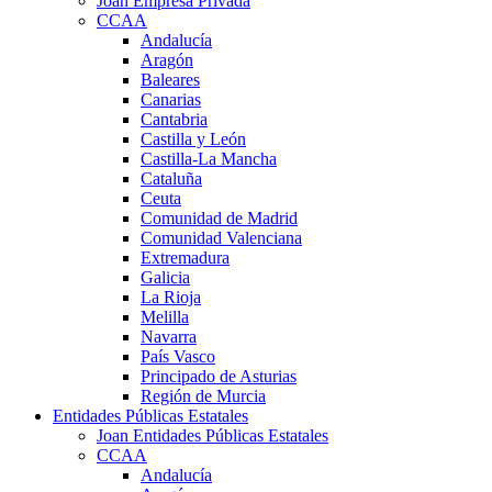
Joan Empresa Privada
CCAA
Andalucía
Aragón
Baleares
Canarias
Cantabria
Castilla y León
Castilla-La Mancha
Cataluña
Ceuta
Comunidad de Madrid
Comunidad Valenciana
Extremadura
Galicia
La Rioja
Melilla
Navarra
País Vasco
Principado de Asturias
Región de Murcia
Entidades Públicas Estatales
Joan Entidades Públicas Estatales
CCAA
Andalucía