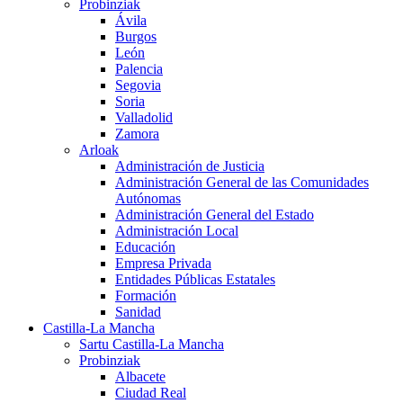
Probinziak
Ávila
Burgos
León
Palencia
Segovia
Soria
Valladolid
Zamora
Arloak
Administración de Justicia
Administración General de las Comunidades
Autónomas
Administración General del Estado
Administración Local
Educación
Empresa Privada
Entidades Públicas Estatales
Formación
Sanidad
Castilla-La Mancha
Sartu Castilla-La Mancha
Probinziak
Albacete
Ciudad Real