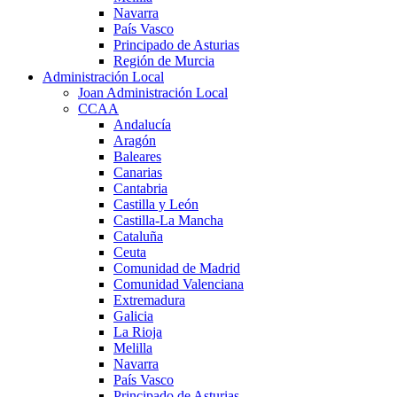
Navarra
País Vasco
Principado de Asturias
Región de Murcia
Administración Local
Joan Administración Local
CCAA
Andalucía
Aragón
Baleares
Canarias
Cantabria
Castilla y León
Castilla-La Mancha
Cataluña
Ceuta
Comunidad de Madrid
Comunidad Valenciana
Extremadura
Galicia
La Rioja
Melilla
Navarra
País Vasco
Principado de Asturias