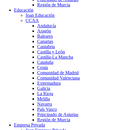
Región de Murcia
Educación
Joan Educación
CCAA
Andalucía
Aragón
Baleares
Canarias
Cantabria
Castilla y León
Castilla-La Mancha
Cataluña
Ceuta
Comunidad de Madrid
Comunidad Valenciana
Extremadura
Galicia
La Rioja
Melilla
Navarra
País Vasco
Principado de Asturias
Región de Murcia
Empresa Privada