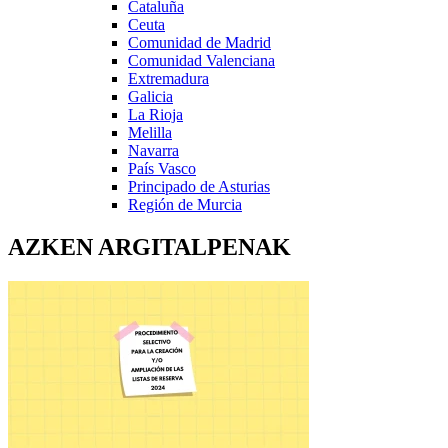
Cataluña
Ceuta
Comunidad de Madrid
Comunidad Valenciana
Extremadura
Galicia
La Rioja
Melilla
Navarra
País Vasco
Principado de Asturias
Región de Murcia
AZKEN ARGITALPENAK