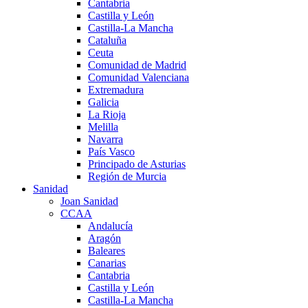
Cantabria
Castilla y León
Castilla-La Mancha
Cataluña
Ceuta
Comunidad de Madrid
Comunidad Valenciana
Extremadura
Galicia
La Rioja
Melilla
Navarra
País Vasco
Principado de Asturias
Región de Murcia
Sanidad
Joan Sanidad
CCAA
Andalucía
Aragón
Baleares
Canarias
Cantabria
Castilla y León
Castilla-La Mancha