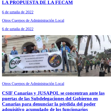
LA PROPUESTA DE LA FECAM
6 de uztaila de 2022
Otros Cuerpos de Administración Local
6 de uztaila de 2022
Otros Cuerpos de Administración Local
CSIF Canarias y JUSAPOL se concentran ante las
puertas de las Subdelegaciones del Gobierno en
Canarias para denunciar la pérdida del poder
adquisitivo acumulado de los funcionarios