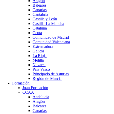
Aragón
Baleares
Canarias
Cantabria
Castilla y León
Castilla-La Mancha
Cataluña
Ceuta
Comunidad de Madrid
Comunidad Valenciana
Extremadura
Galicia
La Rioja
Melilla
Navarra
País Vasco
Principado de Asturias
Región de Murcia
Formación
Joan Formación
CCAA
Andalucía
Aragón
Baleares
Canarias