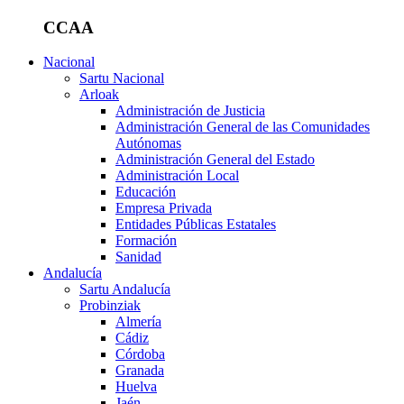
CCAA
Nacional
Sartu Nacional
Arloak
Administración de Justicia
Administración General de las Comunidades
Autónomas
Administración General del Estado
Administración Local
Educación
Empresa Privada
Entidades Públicas Estatales
Formación
Sanidad
Andalucía
Sartu Andalucía
Probinziak
Almería
Cádiz
Córdoba
Granada
Huelva
Jaén