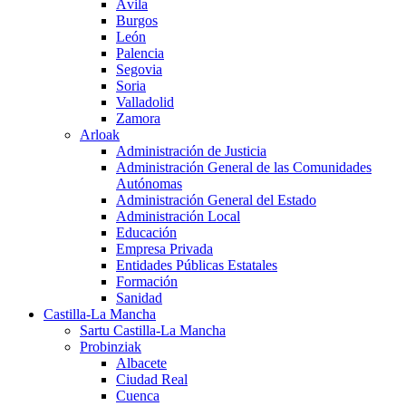
Ávila
Burgos
León
Palencia
Segovia
Soria
Valladolid
Zamora
Arloak
Administración de Justicia
Administración General de las Comunidades
Autónomas
Administración General del Estado
Administración Local
Educación
Empresa Privada
Entidades Públicas Estatales
Formación
Sanidad
Castilla-La Mancha
Sartu Castilla-La Mancha
Probinziak
Albacete
Ciudad Real
Cuenca