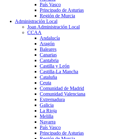
País Vasco
Principado de Asturias
Región de Murcia
Administración Local
Joan Administración Local
CCAA
Andalucía
Aragón
Baleares
Canarias
Cantabria
Castilla y León
Castilla-La Mancha
Cataluña
Ceuta
Comunidad de Madrid
Comunidad Valenciana
Extremadura
Galicia
La Rioja
Melilla
Navarra
País Vasco
Principado de Asturias
Región de Murcia