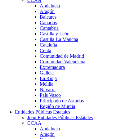
CCAA
Andalucía
Aragón
Baleares
Canarias
Cantabria
Castilla y León
Castilla-La Mancha
Cataluña
Ceuta
Comunidad de Madrid
Comunidad Valenciana
Extremadura
Galicia
La Rioja
Melilla
Navarra
País Vasco
Principado de Asturias
Región de Murcia
Entidades Públicas Estatales
Joan Entidades Públicas Estatales
CCAA
Andalucía
Aragón