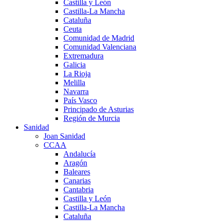
Castilla y León
Castilla-La Mancha
Cataluña
Ceuta
Comunidad de Madrid
Comunidad Valenciana
Extremadura
Galicia
La Rioja
Melilla
Navarra
País Vasco
Principado de Asturias
Región de Murcia
Sanidad
Joan Sanidad
CCAA
Andalucía
Aragón
Baleares
Canarias
Cantabria
Castilla y León
Castilla-La Mancha
Cataluña