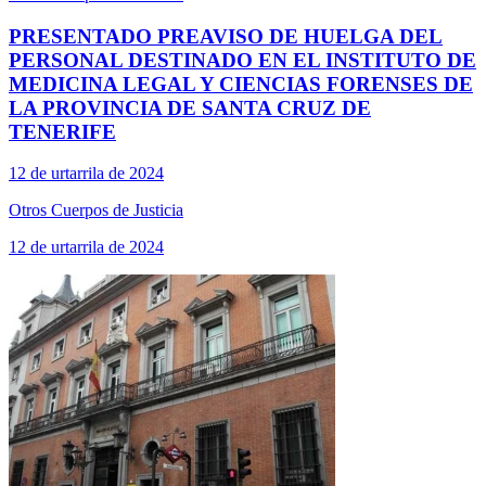
PRESENTADO PREAVISO DE HUELGA DEL
PERSONAL DESTINADO EN EL INSTITUTO DE
MEDICINA LEGAL Y CIENCIAS FORENSES DE
LA PROVINCIA DE SANTA CRUZ DE
TENERIFE
12 de urtarrila de 2024
Otros Cuerpos de Justicia
12 de urtarrila de 2024