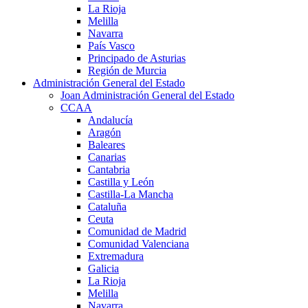
La Rioja
Melilla
Navarra
País Vasco
Principado de Asturias
Región de Murcia
Administración General del Estado
Joan Administración General del Estado
CCAA
Andalucía
Aragón
Baleares
Canarias
Cantabria
Castilla y León
Castilla-La Mancha
Cataluña
Ceuta
Comunidad de Madrid
Comunidad Valenciana
Extremadura
Galicia
La Rioja
Melilla
Navarra