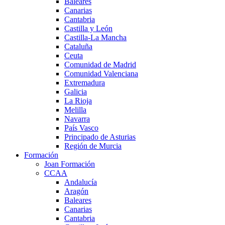
Baleares
Canarias
Cantabria
Castilla y León
Castilla-La Mancha
Cataluña
Ceuta
Comunidad de Madrid
Comunidad Valenciana
Extremadura
Galicia
La Rioja
Melilla
Navarra
País Vasco
Principado de Asturias
Región de Murcia
Formación
Joan Formación
CCAA
Andalucía
Aragón
Baleares
Canarias
Cantabria