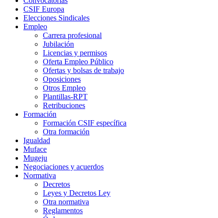
Convocatorias
CSIF Europa
Elecciones Sindicales
Empleo
Carrera profesional
Jubilación
Licencias y permisos
Oferta Empleo Público
Ofertas y bolsas de trabajo
Oposiciones
Otros Empleo
Plantillas-RPT
Retribuciones
Formación
Formación CSIF específica
Otra formación
Igualdad
Muface
Mugeju
Negociaciones y acuerdos
Normativa
Decretos
Leyes y Decretos Ley
Otra normativa
Reglamentos