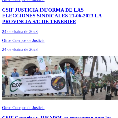
CSIF JUSTICIA INFORMA DE LAS
ELECCIONES SINDICALES 21-06-2023 LA
PROVINCIA S/C DE TENERIFE
24 de ekaina de 2023
Otros Cuerpos de Justicia
24 de ekaina de 2023
Otros Cuerpos de Justicia
CSIF Canarias y JUSAPOL se concentran ante las