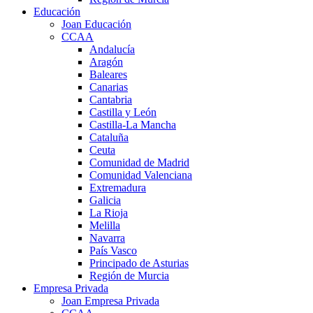
Educación
Joan Educación
CCAA
Andalucía
Aragón
Baleares
Canarias
Cantabria
Castilla y León
Castilla-La Mancha
Cataluña
Ceuta
Comunidad de Madrid
Comunidad Valenciana
Extremadura
Galicia
La Rioja
Melilla
Navarra
País Vasco
Principado de Asturias
Región de Murcia
Empresa Privada
Joan Empresa Privada