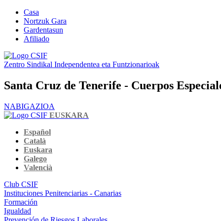
Casa
Nortzuk Gara
Gardentasun
Afiliado
Zentro Sindikal Independentea eta Funtzionarioak
Santa Cruz de Tenerife - Cuerpos Especiale
NABIGAZIOA
EUSKARA
Español
Català
Euskara
Galego
Valencià
Club CSIF
Instituciones Penitenciarias - Canarias
Formación
Igualdad
Prevención de Riesgos Laborales