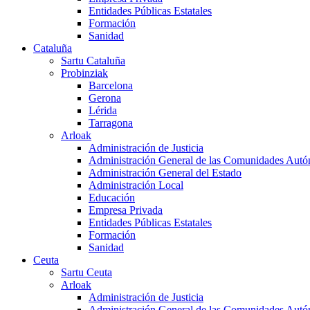
Entidades Públicas Estatales
Formación
Sanidad
Cataluña
Sartu Cataluña
Probinziak
Barcelona
Gerona
Lérida
Tarragona
Arloak
Administración de Justicia
Administración General de las Comunidades Aut
Administración General del Estado
Administración Local
Educación
Empresa Privada
Entidades Públicas Estatales
Formación
Sanidad
Ceuta
Sartu Ceuta
Arloak
Administración de Justicia
Administración General de las Comunidades Aut