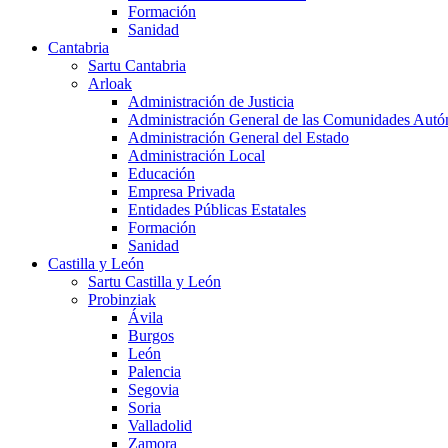
Formación
Sanidad
Cantabria
Sartu Cantabria
Arloak
Administración de Justicia
Administración General de las Comunidades Aut
Administración General del Estado
Administración Local
Educación
Empresa Privada
Entidades Públicas Estatales
Formación
Sanidad
Castilla y León
Sartu Castilla y León
Probinziak
Ávila
Burgos
León
Palencia
Segovia
Soria
Valladolid
Zamora