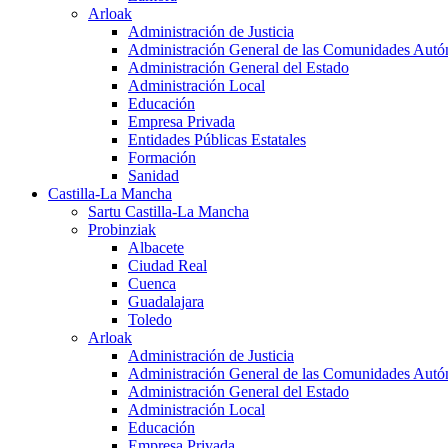
Arloak
Administración de Justicia
Administración General de las Comunidades Aut
Administración General del Estado
Administración Local
Educación
Empresa Privada
Entidades Públicas Estatales
Formación
Sanidad
Castilla-La Mancha
Sartu Castilla-La Mancha
Probinziak
Albacete
Ciudad Real
Cuenca
Guadalajara
Toledo
Arloak
Administración de Justicia
Administración General de las Comunidades Aut
Administración General del Estado
Administración Local
Educación
Empresa Privada