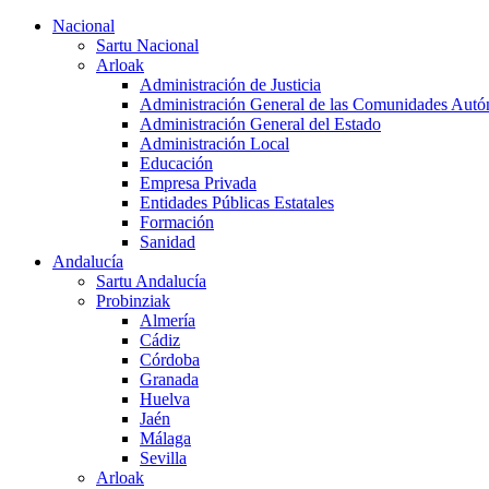
Nacional
Sartu Nacional
Arloak
Administración de Justicia
Administración General de las Comunidades Aut
Administración General del Estado
Administración Local
Educación
Empresa Privada
Entidades Públicas Estatales
Formación
Sanidad
Andalucía
Sartu Andalucía
Probinziak
Almería
Cádiz
Córdoba
Granada
Huelva
Jaén
Málaga
Sevilla
Arloak