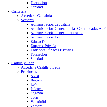
Formación
Sanidad
Cantabria
Acceder a Cantabria
Sectores
Administración de Justicia
Administración General de las Comunidades Aut
Administración General del Estado
Administración Local
Educación
Empresa Privada
Entidades Públicas Estatales
Formación
Sanidad
Castilla y León
Acceder a Castilla y León
Provincias
Ávila
Burgos
León
Palencia
Segovia
Soria
Valladolid
Zamora