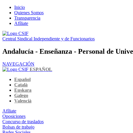
Inicio
Quienes Somos
Transparencia
Afíliate
Central Sindical Independiente y de Funcionarios
Andalucía - Enseñanza - Personal de Univ
NAVEGACIÓN
ESPAÑOL
Español
Català
Euskara
Galego
Valencià
Afíliate
Oposiciones
Concurso de traslados
Bolsas de trabajo
Redes Sociales