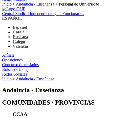
Inicio
>
Andalucía - Enseñanza
> Personal de Universidad
Central Sindical Independiente y de Funcionarios
ESPAÑOL
Español
Català
Euskara
Galego
Valencià
Afíliate
Oposiciones
Concurso de traslados
Bolsas de trabajo
Redes Sociales
Inicio
>
Andalucía - Enseñanza
Andalucía - Enseñanza
COMUNIDADES / PROVINCIAS
CCAA