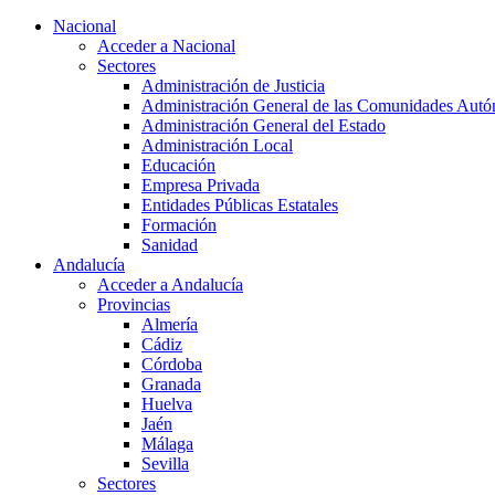
Nacional
Acceder a Nacional
Sectores
Administración de Justicia
Administración General de las Comunidades Aut
Administración General del Estado
Administración Local
Educación
Empresa Privada
Entidades Públicas Estatales
Formación
Sanidad
Andalucía
Acceder a Andalucía
Provincias
Almería
Cádiz
Córdoba
Granada
Huelva
Jaén
Málaga
Sevilla
Sectores