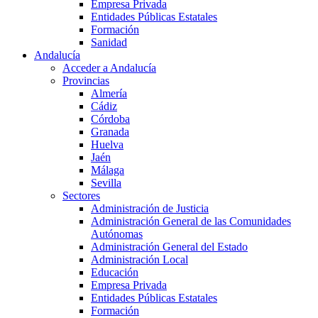
Empresa Privada
Entidades Públicas Estatales
Formación
Sanidad
Andalucía
Acceder a Andalucía
Provincias
Almería
Cádiz
Córdoba
Granada
Huelva
Jaén
Málaga
Sevilla
Sectores
Administración de Justicia
Administración General de las Comunidades
Autónomas
Administración General del Estado
Administración Local
Educación
Empresa Privada
Entidades Públicas Estatales
Formación