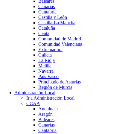
Baleares
Canarias
Cantabria
Castilla y León
Castilla-La Mancha
Cataluña
Ceuta
Comunidad de Madrid
Comunidad Valenciana
Extremadura
Galicia
La Rioja
Melilla
Navarra
País Vasco
Principado de Asturias
Región de Murcia
Administración Local
Ir a Administración Local
CCAA
Andalucía
Aragón
Baleares
Canarias
Cantabria