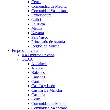
Ceuta
Comunidad de Madrid
Comunidad Valenciana
Extremadura
Galicia
La Rioja
Melilla
Navarra
País Vasco
Principado de Asturias
Región de Murcia
Empresa Privada
Ir a Empresa Privada
CCAA
Andalucía
Aragón
Baleares
Canarias
Cantabria
Castilla y León
Castilla-La Mancha
Cataluña
Ceuta
Comunidad de Madrid
Comunidad Valenciana