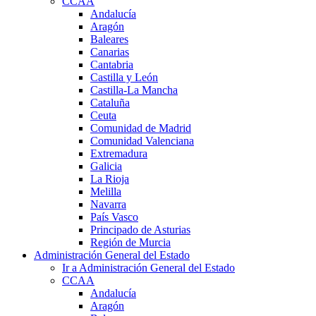
CCAA
Andalucía
Aragón
Baleares
Canarias
Cantabria
Castilla y León
Castilla-La Mancha
Cataluña
Ceuta
Comunidad de Madrid
Comunidad Valenciana
Extremadura
Galicia
La Rioja
Melilla
Navarra
País Vasco
Principado de Asturias
Región de Murcia
Administración General del Estado
Ir a Administración General del Estado
CCAA
Andalucía
Aragón