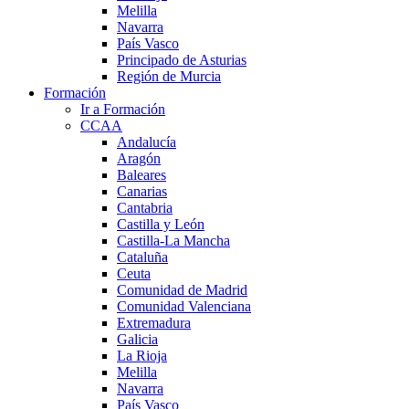
Melilla
Navarra
País Vasco
Principado de Asturias
Región de Murcia
Formación
Ir a Formación
CCAA
Andalucía
Aragón
Baleares
Canarias
Cantabria
Castilla y León
Castilla-La Mancha
Cataluña
Ceuta
Comunidad de Madrid
Comunidad Valenciana
Extremadura
Galicia
La Rioja
Melilla
Navarra
País Vasco