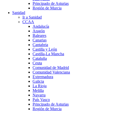
Principado de Asturias
Región de Murcia
Sanidad
Ir a Sanidad
CCAA
Andalucía
Aragón
Baleares
Canarias
Cantabria
Castilla y León
Castilla-La Mancha
Cataluña
Ceuta
Comunidad de Madrid
Comunidad Valenciana
Extremadura
Galicia
La Rioja
Melilla
Navarra
País Vasco
Principado de Asturias
Región de Murcia