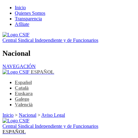
Inicio
Quienes Somos
Transparencia
Afíliate
Central Sindical Independiente y de Funcionarios
Nacional
NAVEGACIÓN
ESPAÑOL
Español
Català
Euskara
Galego
Valencià
Inicio
>
Nacional
>
Aviso Legal
Central Sindical Independiente y de Funcionarios
ESPAÑOL