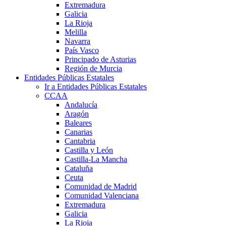
Extremadura
Galicia
La Rioja
Melilla
Navarra
País Vasco
Principado de Asturias
Región de Murcia
Entidades Públicas Estatales
Ir a Entidades Públicas Estatales
CCAA
Andalucía
Aragón
Baleares
Canarias
Cantabria
Castilla y León
Castilla-La Mancha
Cataluña
Ceuta
Comunidad de Madrid
Comunidad Valenciana
Extremadura
Galicia
La Rioja