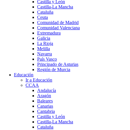
Castilla y León
Castilla-La Mancha
Cataluña
Ceuta
Comunidad de Madrid
Comunidad Valenciana
Extremadura
Galicia
La Rioja
Melilla
Navarra
País Vasco
Principado de Asturias
Región de Murcia
Educación
Ir a Educación
CCAA
Andalucía
Aragón
Baleares
Canarias
Cantabria
Castilla y León
Castilla-La Mancha
Cataluña