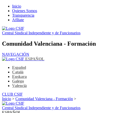
Inicio
Quienes Somos
Transparencia
Afíliate
Central Sindical Independiente y de Funcionarios
Comunidad Valenciana - Formación
NAVEGACIÓN
ESPAÑOL
Español
Català
Euskara
Galego
Valencià
CLUB CSIF
Inicio
>
Comunidad Valenciana - Formación
>
Central Sindical Independiente y de Funcionarios
ESPAÑOL