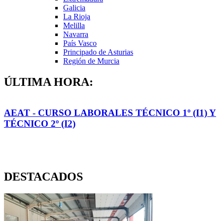
Galicia
La Rioja
Melilla
Navarra
País Vasco
Principado de Asturias
Región de Murcia
ÚLTIMA HORA:
AEAT - CURSO LABORALES TÉCNICO 1º (I1) Y
TÉCNICO 2º (I2)
DESTACADOS