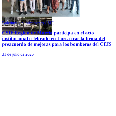
N
Boletines y publicaciones CSIF
CSIF Región de Murcia participa en el acto
institucional celebrado en Lorca tras la firma del
2
preacuerdo de mejoras para los bomberos del CEIS
31 de julio de 2026
a