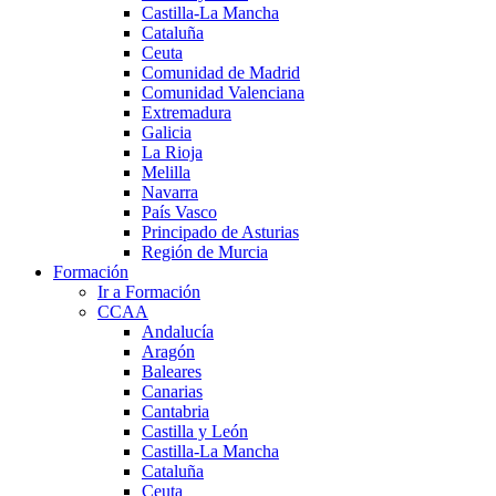
Castilla-La Mancha
Cataluña
Ceuta
Comunidad de Madrid
Comunidad Valenciana
Extremadura
Galicia
La Rioja
Melilla
Navarra
País Vasco
Principado de Asturias
Región de Murcia
Formación
Ir a Formación
CCAA
Andalucía
Aragón
Baleares
Canarias
Cantabria
Castilla y León
Castilla-La Mancha
Cataluña
Ceuta