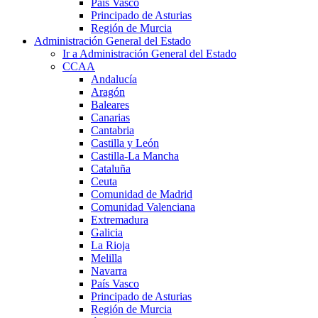
País Vasco
Principado de Asturias
Región de Murcia
Administración General del Estado
Ir a Administración General del Estado
CCAA
Andalucía
Aragón
Baleares
Canarias
Cantabria
Castilla y León
Castilla-La Mancha
Cataluña
Ceuta
Comunidad de Madrid
Comunidad Valenciana
Extremadura
Galicia
La Rioja
Melilla
Navarra
País Vasco
Principado de Asturias
Región de Murcia