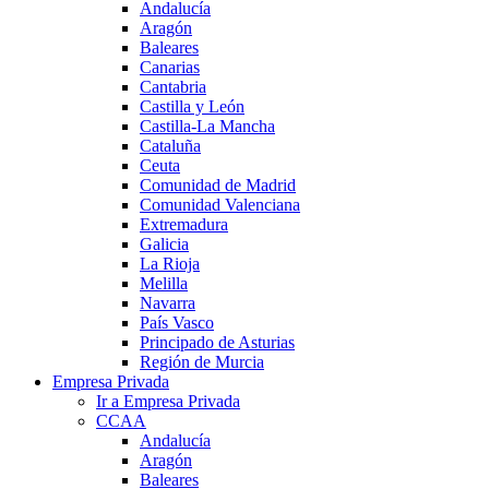
Andalucía
Aragón
Baleares
Canarias
Cantabria
Castilla y León
Castilla-La Mancha
Cataluña
Ceuta
Comunidad de Madrid
Comunidad Valenciana
Extremadura
Galicia
La Rioja
Melilla
Navarra
País Vasco
Principado de Asturias
Región de Murcia
Empresa Privada
Ir a Empresa Privada
CCAA
Andalucía
Aragón
Baleares