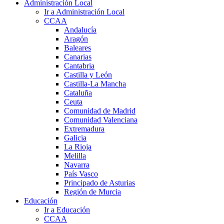
Administración Local
Ir a Administración Local
CCAA
Andalucía
Aragón
Baleares
Canarias
Cantabria
Castilla y León
Castilla-La Mancha
Cataluña
Ceuta
Comunidad de Madrid
Comunidad Valenciana
Extremadura
Galicia
La Rioja
Melilla
Navarra
País Vasco
Principado de Asturias
Región de Murcia
Educación
Ir a Educación
CCAA