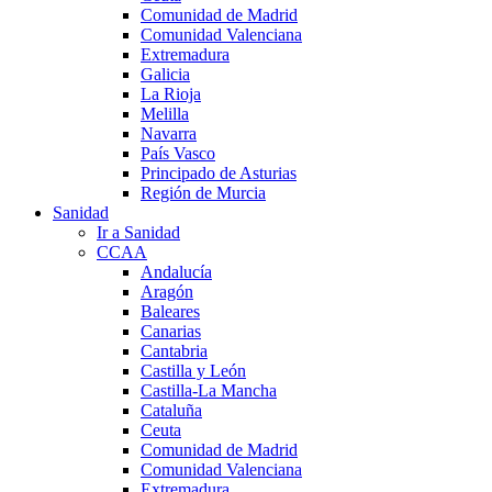
Comunidad de Madrid
Comunidad Valenciana
Extremadura
Galicia
La Rioja
Melilla
Navarra
País Vasco
Principado de Asturias
Región de Murcia
Sanidad
Ir a Sanidad
CCAA
Andalucía
Aragón
Baleares
Canarias
Cantabria
Castilla y León
Castilla-La Mancha
Cataluña
Ceuta
Comunidad de Madrid
Comunidad Valenciana
Extremadura