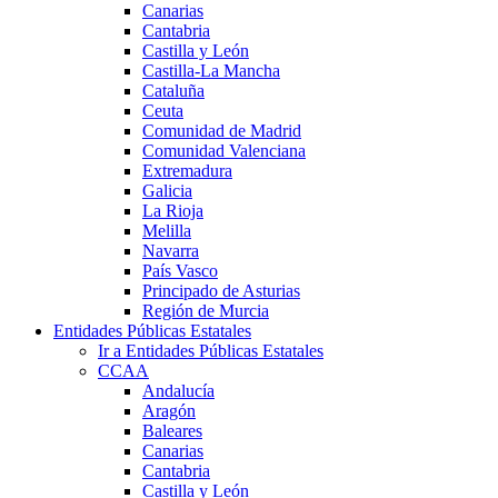
Canarias
Cantabria
Castilla y León
Castilla-La Mancha
Cataluña
Ceuta
Comunidad de Madrid
Comunidad Valenciana
Extremadura
Galicia
La Rioja
Melilla
Navarra
País Vasco
Principado de Asturias
Región de Murcia
Entidades Públicas Estatales
Ir a Entidades Públicas Estatales
CCAA
Andalucía
Aragón
Baleares
Canarias
Cantabria
Castilla y León