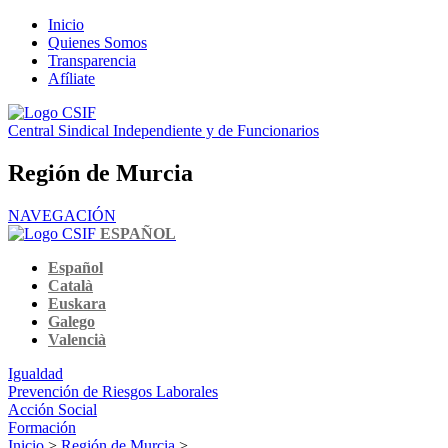
Inicio
Quienes Somos
Transparencia
Afíliate
Central Sindical Independiente y de Funcionarios
Región de Murcia
NAVEGACIÓN
ESPAÑOL
Español
Català
Euskara
Galego
Valencià
Igualdad
Prevención de Riesgos Laborales
Acción Social
Formación
Inicio
>
Región de Murcia
>