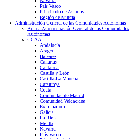
Navarra
País Vasco
Principado de Asturias
Región de Murcia
Administración General de las Comunidades Autónomas
Anar a Administración General de las Comunidades
Autónomas
CCAA
Andalucía
Aragón
Baleares
Canarias
Cantabria
Castilla y León
Castilla-La Mancha
Catalunya
Ceuta
Comunidad de Madrid
Comunidad Valenciana
Extremadura
Galicia
La Rioja
Melilla
Navarra
País Vasco