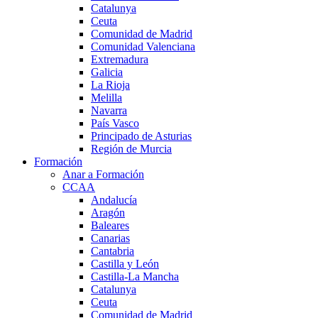
Catalunya
Ceuta
Comunidad de Madrid
Comunidad Valenciana
Extremadura
Galicia
La Rioja
Melilla
Navarra
País Vasco
Principado de Asturias
Región de Murcia
Formación
Anar a Formación
CCAA
Andalucía
Aragón
Baleares
Canarias
Cantabria
Castilla y León
Castilla-La Mancha
Catalunya
Ceuta
Comunidad de Madrid