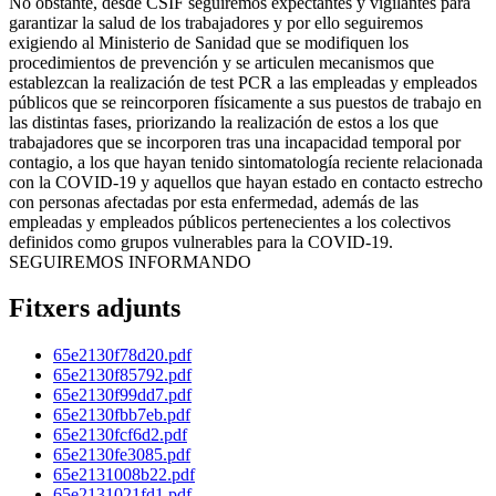
No obstante, desde CSIF seguiremos expectantes y vigilantes para
garantizar la salud de los trabajadores y por ello seguiremos
exigiendo al Ministerio de Sanidad que se modifiquen los
procedimientos de prevención y se articulen mecanismos que
establezcan la realización de test PCR a las empleadas y empleados
públicos que se reincorporen físicamente a sus puestos de trabajo en
las distintas fases, priorizando la realización de estos a los que
trabajadores que se incorporen tras una incapacidad temporal por
contagio, a los que hayan tenido sintomatología reciente relacionada
con la COVID-19 y aquellos que hayan estado en contacto estrecho
con personas afectadas por esta enfermedad, además de las
empleadas y empleados públicos pertenecientes a los colectivos
definidos como grupos vulnerables para la COVID-19.
SEGUIREMOS INFORMANDO
Fitxers adjunts
65e2130f78d20.pdf
65e2130f85792.pdf
65e2130f99dd7.pdf
65e2130fbb7eb.pdf
65e2130fcf6d2.pdf
65e2130fe3085.pdf
65e2131008b22.pdf
65e2131021fd1.pdf