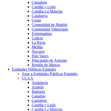
Cantabria
Castilla y León
Castilla-La Mancha
Catalunya
Ceuta
Comunidad de Madrid
Comunidad Valenciana
Extremadura
Galicia
La Rioja
Melilla
Navarra
País Vasco
Principado de Asturias
Región de Murcia
Entidades Públicas Estatales
Anar a Entidades Públicas Estatales
CCAA
Andalucía
Aragón
Baleares
Canarias
Cantabria
Castilla y León
Castilla-La Mancha