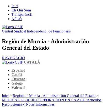
Inici
Els Qui Som
Transparència
Afilia't
Central Sindical Independent i de Funcionaris
Región de Murcia - Administración
General del Estado
NAVEGACIÓ
CATALÀ
Español
Català
Euskara
Galego
Valencià
Inici
>
Región de Murcia - Administración General del Estado
>
MEDIDAS DE REINCORPORACIÓN EN LA AGE. Acuerdos,
Resoluciones y Notas Informativas.