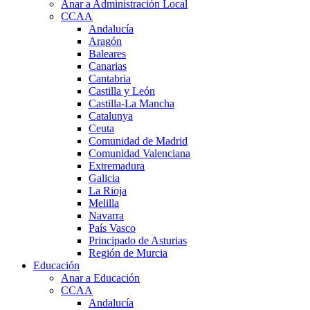
Anar a Administración Local
CCAA
Andalucía
Aragón
Baleares
Canarias
Cantabria
Castilla y León
Castilla-La Mancha
Catalunya
Ceuta
Comunidad de Madrid
Comunidad Valenciana
Extremadura
Galicia
La Rioja
Melilla
Navarra
País Vasco
Principado de Asturias
Región de Murcia
Educación
Anar a Educación
CCAA
Andalucía