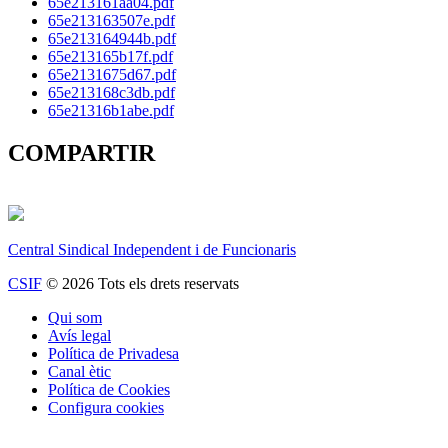
65e213161aa04.pdf
65e213163507e.pdf
65e213164944b.pdf
65e213165b17f.pdf
65e2131675d67.pdf
65e213168c3db.pdf
65e21316b1abe.pdf
COMPARTIR
Central Sindical Independent i de Funcionaris
CSIF
© 2026 Tots els drets reservats
Qui som
Avís legal
Política de Privadesa
Canal ètic
Política de Cookies
Configura cookies