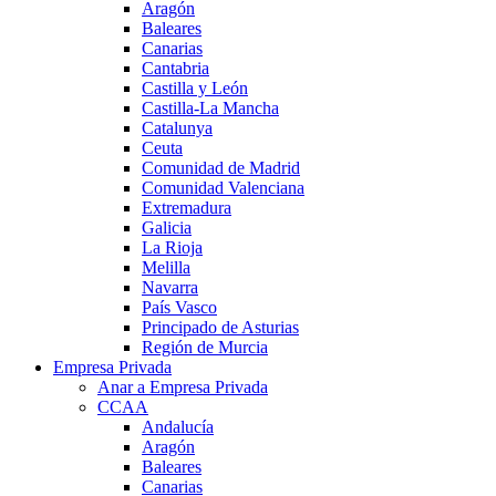
Aragón
Baleares
Canarias
Cantabria
Castilla y León
Castilla-La Mancha
Catalunya
Ceuta
Comunidad de Madrid
Comunidad Valenciana
Extremadura
Galicia
La Rioja
Melilla
Navarra
País Vasco
Principado de Asturias
Región de Murcia
Empresa Privada
Anar a Empresa Privada
CCAA
Andalucía
Aragón
Baleares
Canarias