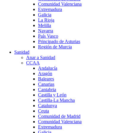
Comunidad Valenciana
Extremadura
Galicia
La Rioja
Melilla
Navarra
País Vasco
Principado de Asturias
Región de Murcia
Sanidad
Anar a Sanidad
CCAA
Andalucía
Aragón
Baleares
Canarias
Cantabria
Castilla y León
Castilla-La Mancha
Catalunya
Ceuta
Comunidad de Madrid
Comunidad Valenciana
Extremadura
Galicia