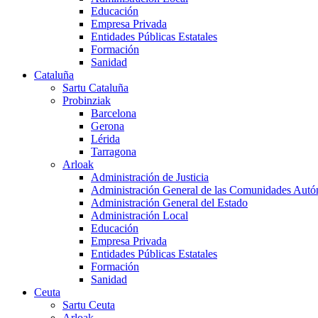
Educación
Empresa Privada
Entidades Públicas Estatales
Formación
Sanidad
Cataluña
Sartu Cataluña
Probinziak
Barcelona
Gerona
Lérida
Tarragona
Arloak
Administración de Justicia
Administración General de las Comunidades Aut
Administración General del Estado
Administración Local
Educación
Empresa Privada
Entidades Públicas Estatales
Formación
Sanidad
Ceuta
Sartu Ceuta
Arloak