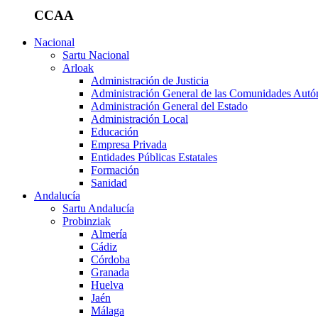
CCAA
Nacional
Sartu Nacional
Arloak
Administración de Justicia
Administración General de las Comunidades Aut
Administración General del Estado
Administración Local
Educación
Empresa Privada
Entidades Públicas Estatales
Formación
Sanidad
Andalucía
Sartu Andalucía
Probinziak
Almería
Cádiz
Córdoba
Granada
Huelva
Jaén
Málaga