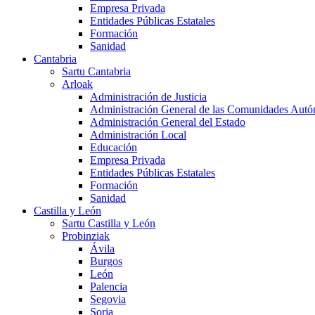
Empresa Privada
Entidades Públicas Estatales
Formación
Sanidad
Cantabria
Sartu Cantabria
Arloak
Administración de Justicia
Administración General de las Comunidades Aut
Administración General del Estado
Administración Local
Educación
Empresa Privada
Entidades Públicas Estatales
Formación
Sanidad
Castilla y León
Sartu Castilla y León
Probinziak
Ávila
Burgos
León
Palencia
Segovia
Soria