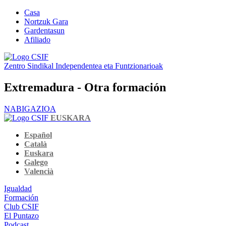
Casa
Nortzuk Gara
Gardentasun
Afiliado
Zentro Sindikal Independentea eta Funtzionarioak
Extremadura - Otra formación
NABIGAZIOA
EUSKARA
Español
Català
Euskara
Galego
Valencià
Igualdad
Formación
Club CSIF
El Puntazo
Podcast