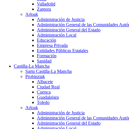
Valladolid
Zamora
Arloak
Administración de Justicia
Administración General de las Comunidades Aut
Administración General del Estado
Administración Local
Educación
Empresa Privada
Entidades Públicas Estatales
Formación
Sanidad
Castilla-La Mancha
Sartu Castilla-La Mancha
Probinziak
Albacete
Ciudad Real
Cuenca
Guadalajara
Toledo
Arloak
Administración de Justicia
Administración General de las Comunidades Aut
Administración General del Estado
Administración Local