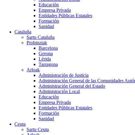
Educación
Empresa Privada
Entidades Públicas Estatales
Formación
Sanidad
Cataluña
Sartu Cataluña
Probinziak
Barcelona
Gerona
Lérida
Tarragona
Arloak
Administración de Justicia
Administración General de las Comunidades Aut
Administración General del Estado
Administración Local
Educación
Empresa Privada
Entidades Públicas Estatales
Formación
Sanidad
Ceuta
Sartu Ceuta
Arloak