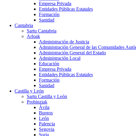
Empresa Privada
Entidades Públicas Estatales
Formación
Sanidad
Cantabria
Sartu Cantabria
Arloak
Administración de Justicia
Administración General de las Comunidades Aut
Administración General del Estado
Administración Local
Educación
Empresa Privada
Entidades Públicas Estatales
Formación
Sanidad
Castilla y León
Sartu Castilla y León
Probinziak
Ávila
Burgos
León
Palencia
Segovia
Soria