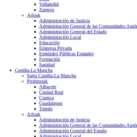
Valladolid
Zamora
Arloak
Administración de Justicia
Administración General de las Comunidades Aut
Administración General del Estado
Administración Local
Educación
Empresa Privada
Entidades Públicas Estatales
Formación
Sanidad
Castilla-La Mancha
Sartu Castilla-La Mancha
Probinziak
Albacete
Ciudad Real
Cuenca
Guadalajara
Toledo
Arloak
Administración de Justicia
Administración General de las Comunidades Aut
Administración General del Estado
Administración Local