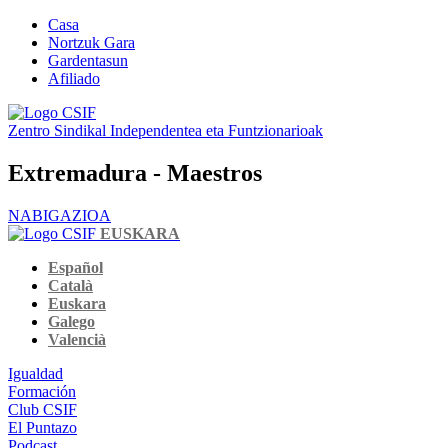
Casa
Nortzuk Gara
Gardentasun
Afiliado
Zentro Sindikal Independentea eta Funtzionarioak
Extremadura - Maestros
NABIGAZIOA
EUSKARA
Español
Català
Euskara
Galego
Valencià
Igualdad
Formación
Club CSIF
El Puntazo
Podcast