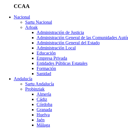
CCAA
Nacional
Sartu Nacional
Arloak
Administración de Justicia
Administración General de las Comunidades Aut
Administración General del Estado
Administración Local
Educación
Empresa Privada
Entidades Públicas Estatales
Formación
Sanidad
Andalucía
Sartu Andalucía
Probinziak
Almería
Cádiz
Córdoba
Granada
Huelva
Jaén
Málaga