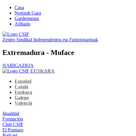
Casa
Nortzuk Gara
Gardentasun
Afiliado
Zentro Sindikal Independentea eta Funtzionarioak
Extremadura - Muface
NABIGAZIOA
EUSKARA
Español
Català
Euskara
Galego
Valencià
Igualdad
Formación
Club CSIF
El Puntazo
Podcast