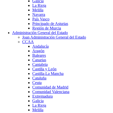
Galicia
La Rioja
Melilla
Navarra
País Vasco
Principado de Asturias
Región de Murcia
Administración General del Estado
Joan Administración General del Estado
CCAA
Andalucía
Aragón
Baleares
Canarias
Cantabria
Castilla y León
Castilla-La Mancha
Cataluña
Ceuta
Comunidad de Madrid
Comunidad Valenciana
Extremadura
Galicia
La Rioja
Melilla