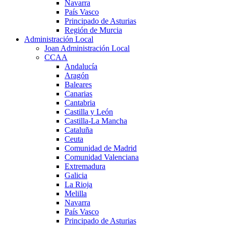
Navarra
País Vasco
Principado de Asturias
Región de Murcia
Administración Local
Joan Administración Local
CCAA
Andalucía
Aragón
Baleares
Canarias
Cantabria
Castilla y León
Castilla-La Mancha
Cataluña
Ceuta
Comunidad de Madrid
Comunidad Valenciana
Extremadura
Galicia
La Rioja
Melilla
Navarra
País Vasco
Principado de Asturias