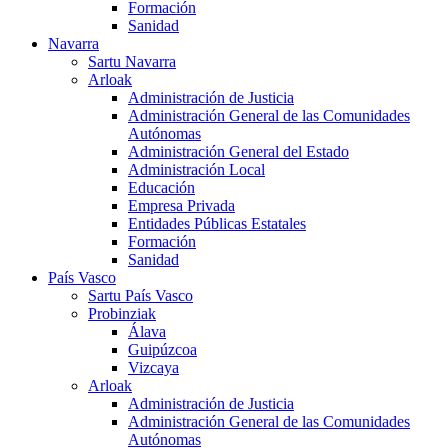
Formación
Sanidad
Navarra
Sartu Navarra
Arloak
Administración de Justicia
Administración General de las Comunidades
Autónomas
Administración General del Estado
Administración Local
Educación
Empresa Privada
Entidades Públicas Estatales
Formación
Sanidad
País Vasco
Sartu País Vasco
Probinziak
Álava
Guipúzcoa
Vizcaya
Arloak
Administración de Justicia
Administración General de las Comunidades
Autónomas