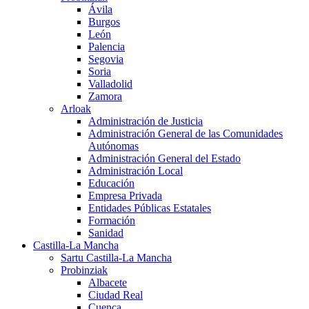
Ávila
Burgos
León
Palencia
Segovia
Soria
Valladolid
Zamora
Arloak
Administración de Justicia
Administración General de las Comunidades
Autónomas
Administración General del Estado
Administración Local
Educación
Empresa Privada
Entidades Públicas Estatales
Formación
Sanidad
Castilla-La Mancha
Sartu Castilla-La Mancha
Probinziak
Albacete
Ciudad Real
Cuenca