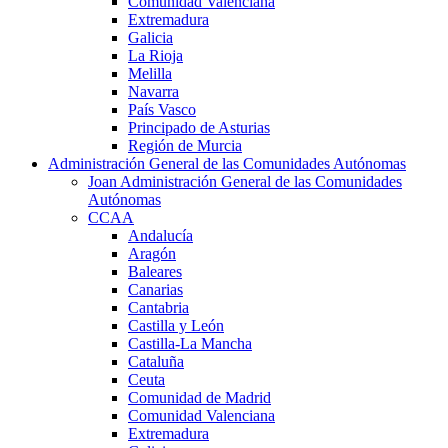
Comunidad Valenciana
Extremadura
Galicia
La Rioja
Melilla
Navarra
País Vasco
Principado de Asturias
Región de Murcia
Administración General de las Comunidades Autónomas
Joan Administración General de las Comunidades
Autónomas
CCAA
Andalucía
Aragón
Baleares
Canarias
Cantabria
Castilla y León
Castilla-La Mancha
Cataluña
Ceuta
Comunidad de Madrid
Comunidad Valenciana
Extremadura