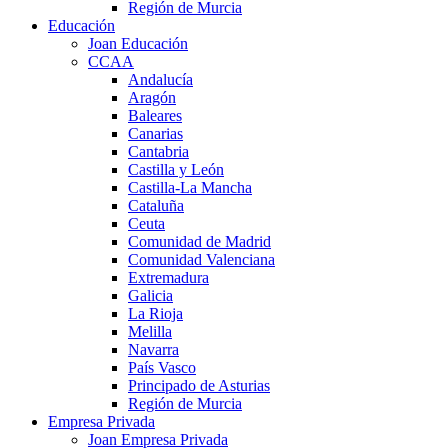
Región de Murcia
Educación
Joan Educación
CCAA
Andalucía
Aragón
Baleares
Canarias
Cantabria
Castilla y León
Castilla-La Mancha
Cataluña
Ceuta
Comunidad de Madrid
Comunidad Valenciana
Extremadura
Galicia
La Rioja
Melilla
Navarra
País Vasco
Principado de Asturias
Región de Murcia
Empresa Privada
Joan Empresa Privada