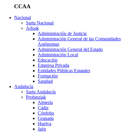
CCAA
Nacional
Sartu Nacional
Arloak
Administración de Justicia
Administración General de las Comunidades
Autónomas
Administración General del Estado
Administración Local
Educación
Empresa Privada
Entidades Públicas Estatales
Formación
Sanidad
Andalucía
Sartu Andalucía
Probinziak
Almería
Cádiz
Córdoba
Granada
Huelva
Jaén