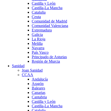
Castilla y León
Castilla-La Mancha
Cataluña
Ceuta
Comunidad de Madrid
Comunidad Valenciana
Extremadura
Galicia
La Rioja
Melilla
Navarra
País Vasco
Principado de Asturias
Región de Murcia
Sanidad
Joan Sanidad
CCAA
Andalucía
Aragón
Baleares
Canarias
Cantabria
Castilla y León
Castilla-La Mancha
Cataluña