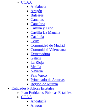
CCAA
Andalucía
Aragón
Baleares
Canarias
Cantabria
Castilla y León
Castilla-La Mancha
Cataluña
Ceuta
Comunidad de Madrid
Comunidad Valenciana
Extremadura
Galicia
La Rioja
Melilla
Navarra
País Vasco
Principado de Asturias
Región de Murcia
Entidades Públicas Estatales
Joan Entidades Públicas Estatales
CCAA
Andalucía
Aragón