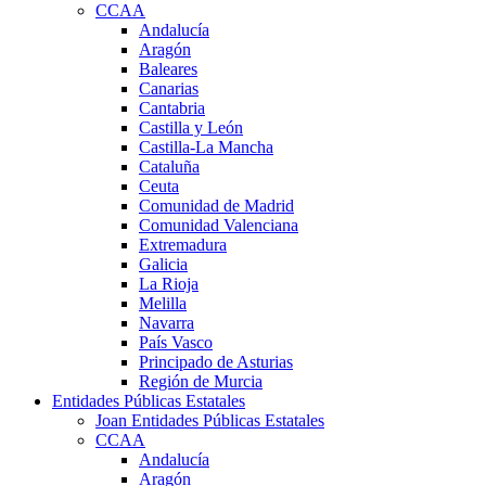
CCAA
Andalucía
Aragón
Baleares
Canarias
Cantabria
Castilla y León
Castilla-La Mancha
Cataluña
Ceuta
Comunidad de Madrid
Comunidad Valenciana
Extremadura
Galicia
La Rioja
Melilla
Navarra
País Vasco
Principado de Asturias
Región de Murcia
Entidades Públicas Estatales
Joan Entidades Públicas Estatales
CCAA
Andalucía
Aragón