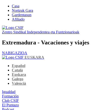
Casa
Nortzuk Gara
Gardentasun
Afiliado
Zentro Sindikal Independentea eta Funtzionarioak
Extremadura - Vacaciones y viajes
NABIGAZIOA
EUSKARA
Español
Català
Euskara
Galego
Valencià
Igualdad
Formación
Club CSIF
El Puntazo
Podcast