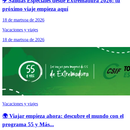
✈️ Salidas Especiales desde Extremadura 2026: tu
próximo viaje empieza aquí
18 de martxoa de 2026
Vacaciones y viajes
18 de martxoa de 2026
Vacaciones y viajes
🌍 Viajar empieza ahora: descubre el mundo con el
programa 55 y Más...