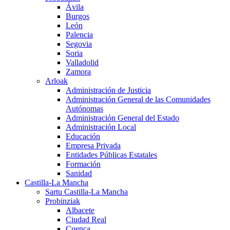
Ávila
Burgos
León
Palencia
Segovia
Soria
Valladolid
Zamora
Arloak
Administración de Justicia
Administración General de las Comunidades
Autónomas
Administración General del Estado
Administración Local
Educación
Empresa Privada
Entidades Públicas Estatales
Formación
Sanidad
Castilla-La Mancha
Sartu Castilla-La Mancha
Probinziak
Albacete
Ciudad Real
Cuenca