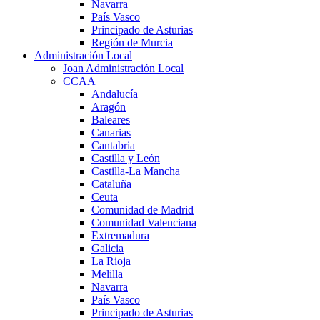
Navarra
País Vasco
Principado de Asturias
Región de Murcia
Administración Local
Joan Administración Local
CCAA
Andalucía
Aragón
Baleares
Canarias
Cantabria
Castilla y León
Castilla-La Mancha
Cataluña
Ceuta
Comunidad de Madrid
Comunidad Valenciana
Extremadura
Galicia
La Rioja
Melilla
Navarra
País Vasco
Principado de Asturias