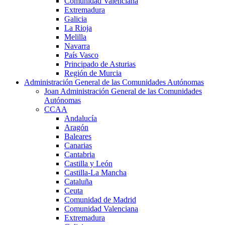
Comunidad Valenciana
Extremadura
Galicia
La Rioja
Melilla
Navarra
País Vasco
Principado de Asturias
Región de Murcia
Administración General de las Comunidades Autónomas
Joan Administración General de las Comunidades
Autónomas
CCAA
Andalucía
Aragón
Baleares
Canarias
Cantabria
Castilla y León
Castilla-La Mancha
Cataluña
Ceuta
Comunidad de Madrid
Comunidad Valenciana
Extremadura