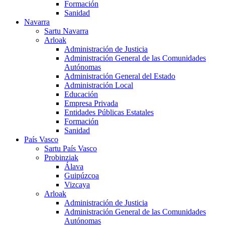
Formación
Sanidad
Navarra
Sartu Navarra
Arloak
Administración de Justicia
Administración General de las Comunidades
Autónomas
Administración General del Estado
Administración Local
Educación
Empresa Privada
Entidades Públicas Estatales
Formación
Sanidad
País Vasco
Sartu País Vasco
Probinziak
Álava
Guipúzcoa
Vizcaya
Arloak
Administración de Justicia
Administración General de las Comunidades
Autónomas