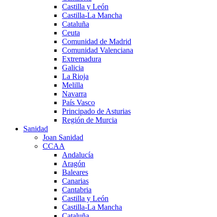
Castilla y León
Castilla-La Mancha
Cataluña
Ceuta
Comunidad de Madrid
Comunidad Valenciana
Extremadura
Galicia
La Rioja
Melilla
Navarra
País Vasco
Principado de Asturias
Región de Murcia
Sanidad
Joan Sanidad
CCAA
Andalucía
Aragón
Baleares
Canarias
Cantabria
Castilla y León
Castilla-La Mancha
Cataluña