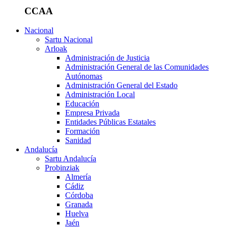
CCAA
Nacional
Sartu Nacional
Arloak
Administración de Justicia
Administración General de las Comunidades
Autónomas
Administración General del Estado
Administración Local
Educación
Empresa Privada
Entidades Públicas Estatales
Formación
Sanidad
Andalucía
Sartu Andalucía
Probinziak
Almería
Cádiz
Córdoba
Granada
Huelva
Jaén