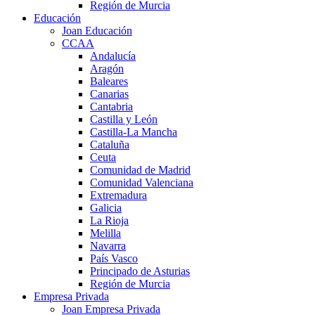
Región de Murcia
Educación
Joan Educación
CCAA
Andalucía
Aragón
Baleares
Canarias
Cantabria
Castilla y León
Castilla-La Mancha
Cataluña
Ceuta
Comunidad de Madrid
Comunidad Valenciana
Extremadura
Galicia
La Rioja
Melilla
Navarra
País Vasco
Principado de Asturias
Región de Murcia
Empresa Privada
Joan Empresa Privada