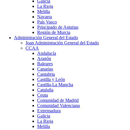
Galicia
La Rioja
Melilla
Navarra
País Vasco
Principado de Asturias
Región de Murcia
Administración General del Estado
Joan Administración General del Estado
CCAA
Andalucía
Aragón
Baleares
Canarias
Cantabria
Castilla y León
Castilla-La Mancha
Cataluña
Ceuta
Comunidad de Madrid
Comunidad Valenciana
Extremadura
Galicia
La Rioja
Melilla