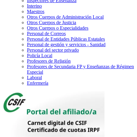
Inspectores de Enseñanza
Interino
Maestros
Otros Cuerpos de Administración Local
Otros Cuerpos de Justicia
Otros Cuerpos o Especialidades
Personal de Correos
Personal de Entidades Públicas Estatales
Personal de gestión y servicios - Sanidad
Personal del sector privado
Policía Local
Profesores de Religión
Profesores de Secundaria FP y Enseñanzas de Régimen
Especial
Laboral
Enfermería