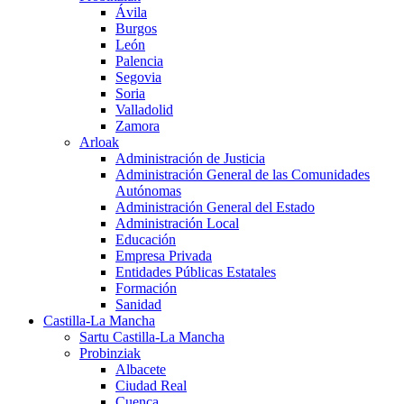
Ávila
Burgos
León
Palencia
Segovia
Soria
Valladolid
Zamora
Arloak
Administración de Justicia
Administración General de las Comunidades
Autónomas
Administración General del Estado
Administración Local
Educación
Empresa Privada
Entidades Públicas Estatales
Formación
Sanidad
Castilla-La Mancha
Sartu Castilla-La Mancha
Probinziak
Albacete
Ciudad Real
Cuenca