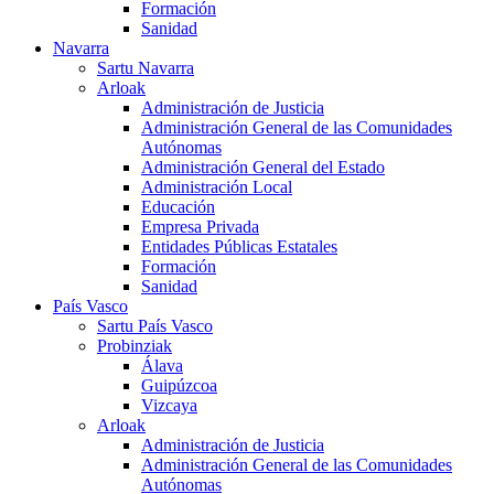
Formación
Sanidad
Navarra
Sartu Navarra
Arloak
Administración de Justicia
Administración General de las Comunidades
Autónomas
Administración General del Estado
Administración Local
Educación
Empresa Privada
Entidades Públicas Estatales
Formación
Sanidad
País Vasco
Sartu País Vasco
Probinziak
Álava
Guipúzcoa
Vizcaya
Arloak
Administración de Justicia
Administración General de las Comunidades
Autónomas