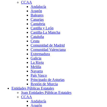
CCAA
Andalucía
Aragón
Baleares
Canarias
Cantabria
Castilla y León
Castilla-La Mancha
Cataluña
Ceuta
Comunidad de Madrid
Comunidad Valenciana
Extremadura
Galicia
La Rioja
Melilla
Navarra
País Vasco
Principado de Asturias
Región de Murcia
Entidades Públicas Estatales
Joan Entidades Públicas Estatales
CCAA
Andalucía
Aragón