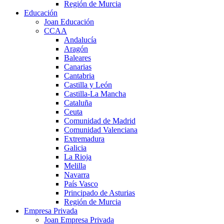
Región de Murcia
Educación
Joan Educación
CCAA
Andalucía
Aragón
Baleares
Canarias
Cantabria
Castilla y León
Castilla-La Mancha
Cataluña
Ceuta
Comunidad de Madrid
Comunidad Valenciana
Extremadura
Galicia
La Rioja
Melilla
Navarra
País Vasco
Principado de Asturias
Región de Murcia
Empresa Privada
Joan Empresa Privada