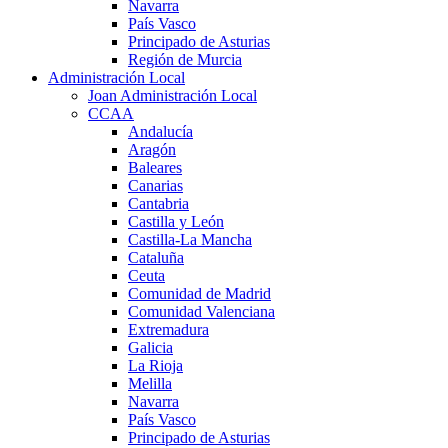
Navarra
País Vasco
Principado de Asturias
Región de Murcia
Administración Local
Joan Administración Local
CCAA
Andalucía
Aragón
Baleares
Canarias
Cantabria
Castilla y León
Castilla-La Mancha
Cataluña
Ceuta
Comunidad de Madrid
Comunidad Valenciana
Extremadura
Galicia
La Rioja
Melilla
Navarra
País Vasco
Principado de Asturias