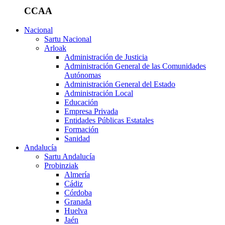
CCAA
Nacional
Sartu Nacional
Arloak
Administración de Justicia
Administración General de las Comunidades
Autónomas
Administración General del Estado
Administración Local
Educación
Empresa Privada
Entidades Públicas Estatales
Formación
Sanidad
Andalucía
Sartu Andalucía
Probinziak
Almería
Cádiz
Córdoba
Granada
Huelva
Jaén