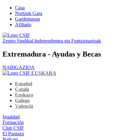
Casa
Nortzuk Gara
Gardentasun
Afiliado
Zentro Sindikal Independentea eta Funtzionarioak
Extremadura - Ayudas y Becas
NABIGAZIOA
EUSKARA
Español
Català
Euskara
Galego
Valencià
Igualdad
Formación
Club CSIF
El Puntazo
Podcast