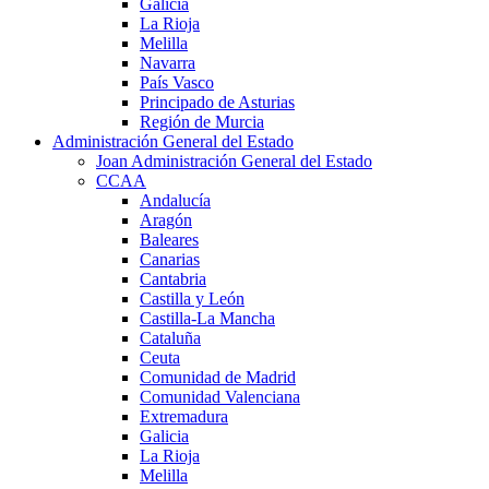
Galicia
La Rioja
Melilla
Navarra
País Vasco
Principado de Asturias
Región de Murcia
Administración General del Estado
Joan Administración General del Estado
CCAA
Andalucía
Aragón
Baleares
Canarias
Cantabria
Castilla y León
Castilla-La Mancha
Cataluña
Ceuta
Comunidad de Madrid
Comunidad Valenciana
Extremadura
Galicia
La Rioja
Melilla