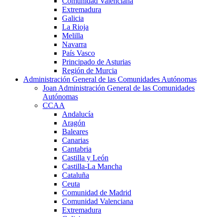
Comunidad Valenciana
Extremadura
Galicia
La Rioja
Melilla
Navarra
País Vasco
Principado de Asturias
Región de Murcia
Administración General de las Comunidades Autónomas
Joan Administración General de las Comunidades
Autónomas
CCAA
Andalucía
Aragón
Baleares
Canarias
Cantabria
Castilla y León
Castilla-La Mancha
Cataluña
Ceuta
Comunidad de Madrid
Comunidad Valenciana
Extremadura