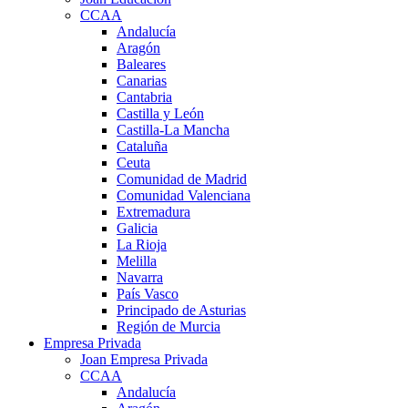
CCAA
Andalucía
Aragón
Baleares
Canarias
Cantabria
Castilla y León
Castilla-La Mancha
Cataluña
Ceuta
Comunidad de Madrid
Comunidad Valenciana
Extremadura
Galicia
La Rioja
Melilla
Navarra
País Vasco
Principado de Asturias
Región de Murcia
Empresa Privada
Joan Empresa Privada
CCAA
Andalucía