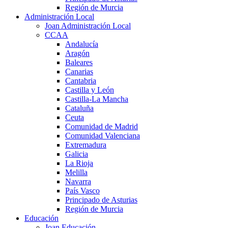
Región de Murcia
Administración Local
Joan Administración Local
CCAA
Andalucía
Aragón
Baleares
Canarias
Cantabria
Castilla y León
Castilla-La Mancha
Cataluña
Ceuta
Comunidad de Madrid
Comunidad Valenciana
Extremadura
Galicia
La Rioja
Melilla
Navarra
País Vasco
Principado de Asturias
Región de Murcia
Educación
Joan Educación