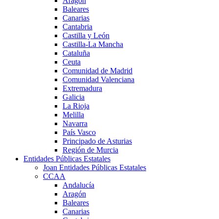
Aragón
Baleares
Canarias
Cantabria
Castilla y León
Castilla-La Mancha
Cataluña
Ceuta
Comunidad de Madrid
Comunidad Valenciana
Extremadura
Galicia
La Rioja
Melilla
Navarra
País Vasco
Principado de Asturias
Región de Murcia
Entidades Públicas Estatales
Joan Entidades Públicas Estatales
CCAA
Andalucía
Aragón
Baleares
Canarias