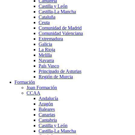
Cantabria
Castilla y León
Castilla-La Mancha
Cataluña
Ceuta
Comunidad de Madrid
Comunidad Valenciana
Extremadura
Galicia
La Rioja
Melilla
Navarra
País Vasco
Principado de Asturias
Región de Murcia
Formación
Joan Formación
CCAA
Andalucía
Aragón
Baleares
Canarias
Cantabria
Castilla y León
Castilla-La Mancha