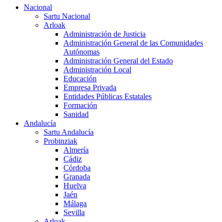
Nacional
Sartu Nacional
Arloak
Administración de Justicia
Administración General de las Comunidades
Autónomas
Administración General del Estado
Administración Local
Educación
Empresa Privada
Entidades Públicas Estatales
Formación
Sanidad
Andalucía
Sartu Andalucía
Probinziak
Almería
Cádiz
Córdoba
Granada
Huelva
Jaén
Málaga
Sevilla
Arloak