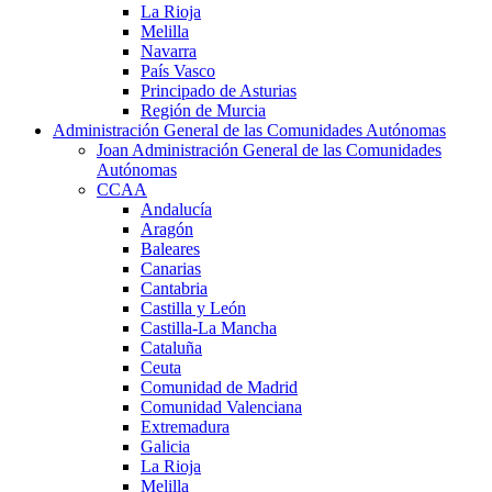
La Rioja
Melilla
Navarra
País Vasco
Principado de Asturias
Región de Murcia
Administración General de las Comunidades Autónomas
Joan Administración General de las Comunidades
Autónomas
CCAA
Andalucía
Aragón
Baleares
Canarias
Cantabria
Castilla y León
Castilla-La Mancha
Cataluña
Ceuta
Comunidad de Madrid
Comunidad Valenciana
Extremadura
Galicia
La Rioja
Melilla