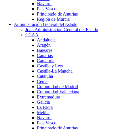
Navarra
País Vasco
Principado de Asturias
Región de Murcia
Administración General del Estado
Joan Administración General del Estado
CCAA
Andalucía
Aragón
Baleares
Canarias
Cantabria
Castilla y León
Castilla-La Mancha
Cataluña
Ceuta
Comunidad de Madrid
Comunidad Valenciana
Extremadura
Galicia
La Rioja
Melilla
Navarra
País Vasco
Principado de Asturias