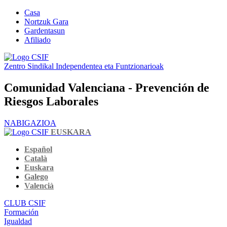
Casa
Nortzuk Gara
Gardentasun
Afiliado
Zentro Sindikal Independentea eta Funtzionarioak
Comunidad Valenciana - Prevención de
Riesgos Laborales
NABIGAZIOA
EUSKARA
Español
Català
Euskara
Galego
Valencià
CLUB CSIF
Formación
Igualdad