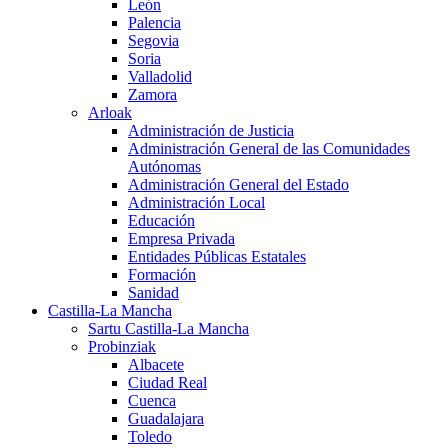
León
Palencia
Segovia
Soria
Valladolid
Zamora
Arloak
Administración de Justicia
Administración General de las Comunidades
Autónomas
Administración General del Estado
Administración Local
Educación
Empresa Privada
Entidades Públicas Estatales
Formación
Sanidad
Castilla-La Mancha
Sartu Castilla-La Mancha
Probinziak
Albacete
Ciudad Real
Cuenca
Guadalajara
Toledo