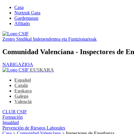
Casa
Nortzuk Gara
Gardentasun
Afiliado
Zentro Sindikal Independentea eta Funtzionarioak
Comunidad Valenciana - Inspectores de E
NABIGAZIOA
EUSKARA
Español
Català
Euskara
Galego
Valencià
CLUB CSIF
Formación
Igualdad
Prevención de Riesgos Laborales
Casa
>
Comunidad Valenciana
> Inspectores de Enseñanza