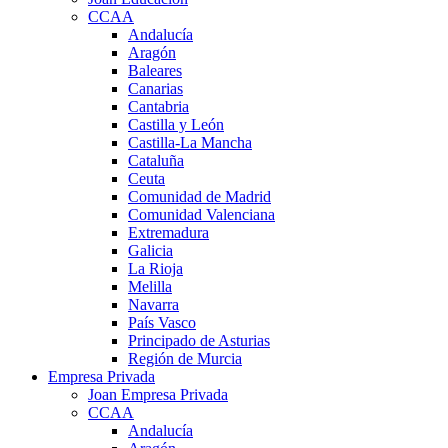
CCAA
Andalucía
Aragón
Baleares
Canarias
Cantabria
Castilla y León
Castilla-La Mancha
Cataluña
Ceuta
Comunidad de Madrid
Comunidad Valenciana
Extremadura
Galicia
La Rioja
Melilla
Navarra
País Vasco
Principado de Asturias
Región de Murcia
Empresa Privada
Joan Empresa Privada
CCAA
Andalucía