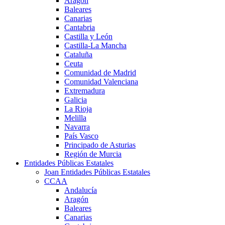
Aragón
Baleares
Canarias
Cantabria
Castilla y León
Castilla-La Mancha
Cataluña
Ceuta
Comunidad de Madrid
Comunidad Valenciana
Extremadura
Galicia
La Rioja
Melilla
Navarra
País Vasco
Principado de Asturias
Región de Murcia
Entidades Públicas Estatales
Joan Entidades Públicas Estatales
CCAA
Andalucía
Aragón
Baleares
Canarias