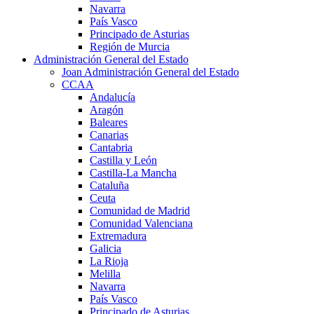
Navarra
País Vasco
Principado de Asturias
Región de Murcia
Administración General del Estado
Joan Administración General del Estado
CCAA
Andalucía
Aragón
Baleares
Canarias
Cantabria
Castilla y León
Castilla-La Mancha
Cataluña
Ceuta
Comunidad de Madrid
Comunidad Valenciana
Extremadura
Galicia
La Rioja
Melilla
Navarra
País Vasco
Principado de Asturias