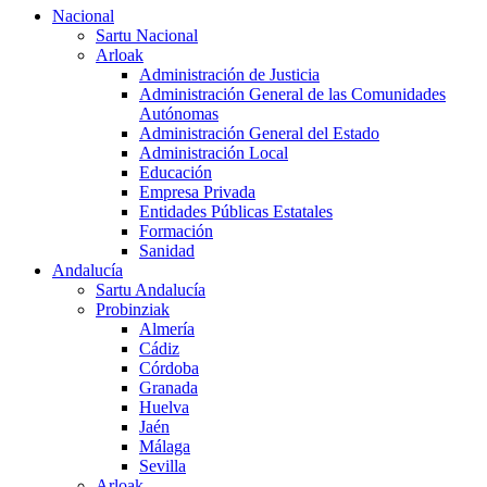
Nacional
Sartu Nacional
Arloak
Administración de Justicia
Administración General de las Comunidades
Autónomas
Administración General del Estado
Administración Local
Educación
Empresa Privada
Entidades Públicas Estatales
Formación
Sanidad
Andalucía
Sartu Andalucía
Probinziak
Almería
Cádiz
Córdoba
Granada
Huelva
Jaén
Málaga
Sevilla
Arloak