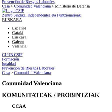
Prevención de Riesgos Laborales
Casa
>
Comunidad Valenciana
> Ministerio de Defensa
Zentro Sindikal Independentea eta Funtzionarioak
EUSKARA
Español
Català
Euskara
Galego
Valencià
CLUB CSIF
Formación
Igualdad
Prevención de Riesgos Laborales
Casa
>
Comunidad Valenciana
Comunidad Valenciana
KOMUNITATEAK / PROBINTZIAK
CCAA