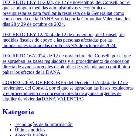
DECRETO LEY 11/2024, de 12 de noviembre, del Consell, por el
que se adoptan medidas administrativas y económico-
presupuestarias para facilitar la respuesta de la Generalitat como
consecuencia de la DANA sufrida por la Comunitat Valenciana los
días 28 y 29 de octubre de 2024.
DECRETO LEY 12/2024, de 12 de noviembre, del Consell, de
medidas fiscales de apoyo a las personas afectadas por las
inundaciones producidas por la DANA de octubre de 2024.
DECRETO 167/2024, de 12 de noviembre, del Consell, por el que
se aprueban las bases reguladoras y el procedimiento de concesión
directa de ayudas urgentes de alquiler de vivienda para contribuir a
paliar los efectos de la DANA
CORRECCIÓN DE ERRORES del Decreto 167/2024, de 12 de
noviembre, del Consell, por el que se aprueban las bases reguladoras
y el procedimiento de concesión directa de ayudas urgentes de
alquiler de vivienda(DANA VALENCIA)
Kategoria
Tecnologías de la Información
Últimas noticias
Asesoría Jurídica