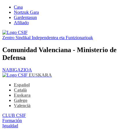
Casa
Nortzuk Gara
Gardentasun
Afiliado
Zentro Sindikal Independentea eta Funtzionarioak
Comunidad Valenciana - Ministerio de
Defensa
NABIGAZIOA
EUSKARA
Español
Català
Euskara
Galego
Valencià
CLUB CSIF
Formación
Igualdad