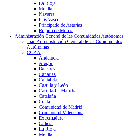
La Rioja
Melilla
Navarra
País Vasco
Principado de Asturias
Región de Murcia
Administración General de las Comunidades Autónomas
Joan Administración General de las Comunidades
Autónomas
CCAA
Andalucía
Aragón
Baleares
Canarias
Cantabria
Castilla y León
Castilla-La Mancha
Cataluña
Ceuta
Comunidad de Madrid
Comunidad Valenciana
Extremadura
Galicia
La Rioja
Melilla