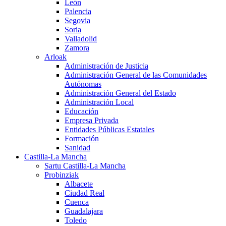
León
Palencia
Segovia
Soria
Valladolid
Zamora
Arloak
Administración de Justicia
Administración General de las Comunidades
Autónomas
Administración General del Estado
Administración Local
Educación
Empresa Privada
Entidades Públicas Estatales
Formación
Sanidad
Castilla-La Mancha
Sartu Castilla-La Mancha
Probinziak
Albacete
Ciudad Real
Cuenca
Guadalajara
Toledo