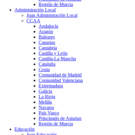
Región de Murcia
Administración Local
Joan Administración Local
CCAA
Andalucía
Aragón
Baleares
Canarias
Cantabria
Castilla y León
Castilla-La Mancha
Cataluña
Ceuta
Comunidad de Madrid
Comunidad Valenciana
Extremadura
Galicia
La Rioja
Melilla
Navarra
País Vasco
Principado de Asturias
Región de Murcia
Educación
Joan Educación