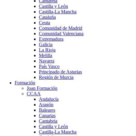
Cantabria
Castilla y León
Castilla-La Mancha
Cataluña
Ceuta
Comunidad de Madrid
Comunidad Valenciana
Extremadura
Galicia
La Rioja
Melilla
Navarra
País Vasco
Principado de Asturias
Región de Murcia
Formación
Joan Formación
CCAA
Andalucía
Aragón
Baleares
Canarias
Cantabria
Castilla y León
Castilla-La Mancha