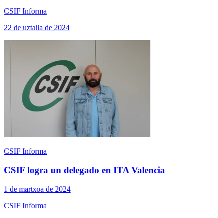
CSIF Informa
22 de uztaila de 2024
CSIF Informa
CSIF logra un delegado en ITA Valencia
1 de martxoa de 2024
CSIF Informa