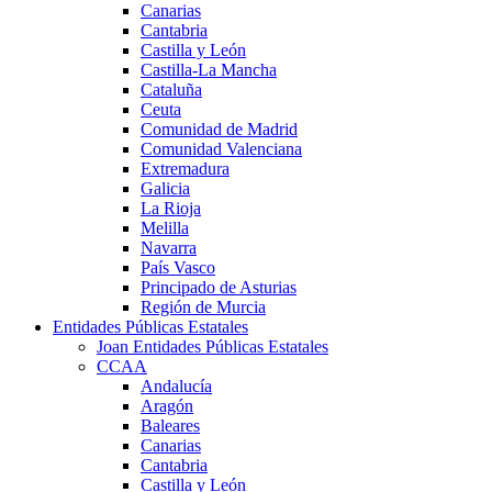
Canarias
Cantabria
Castilla y León
Castilla-La Mancha
Cataluña
Ceuta
Comunidad de Madrid
Comunidad Valenciana
Extremadura
Galicia
La Rioja
Melilla
Navarra
País Vasco
Principado de Asturias
Región de Murcia
Entidades Públicas Estatales
Joan Entidades Públicas Estatales
CCAA
Andalucía
Aragón
Baleares
Canarias
Cantabria
Castilla y León