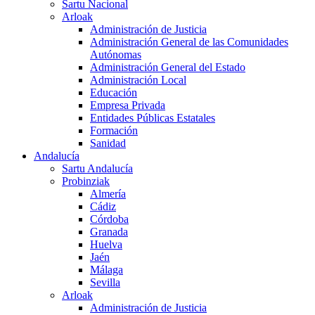
Sartu Nacional
Arloak
Administración de Justicia
Administración General de las Comunidades
Autónomas
Administración General del Estado
Administración Local
Educación
Empresa Privada
Entidades Públicas Estatales
Formación
Sanidad
Andalucía
Sartu Andalucía
Probinziak
Almería
Cádiz
Córdoba
Granada
Huelva
Jaén
Málaga
Sevilla
Arloak
Administración de Justicia