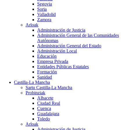
Segovia
Soria
Valladolid
Zamora
Arloak
Administración de Justicia
Administración General de las Comunidades
Autónomas
Administración General del Estado
Administración Local
Educación
Empresa Privada
Entidades Públicas Estatales
Formación
Sanidad
Castilla-La Mancha
Sartu Castilla-La Mancha
Probinziak
Albacete
Ciudad Real
Cuenca
Guadalajara
Toledo
Arloak
Administración de Justicia