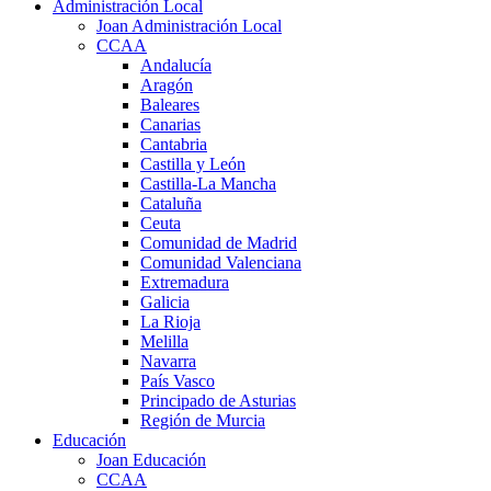
Administración Local
Joan Administración Local
CCAA
Andalucía
Aragón
Baleares
Canarias
Cantabria
Castilla y León
Castilla-La Mancha
Cataluña
Ceuta
Comunidad de Madrid
Comunidad Valenciana
Extremadura
Galicia
La Rioja
Melilla
Navarra
País Vasco
Principado de Asturias
Región de Murcia
Educación
Joan Educación
CCAA