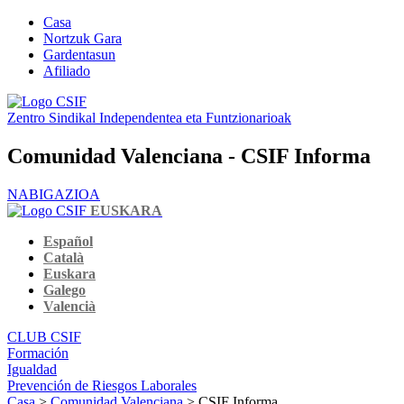
Casa
Nortzuk Gara
Gardentasun
Afiliado
Zentro Sindikal Independentea eta Funtzionarioak
Comunidad Valenciana - CSIF Informa
NABIGAZIOA
EUSKARA
Español
Català
Euskara
Galego
Valencià
CLUB CSIF
Formación
Igualdad
Prevención de Riesgos Laborales
Casa
>
Comunidad Valenciana
> CSIF Informa