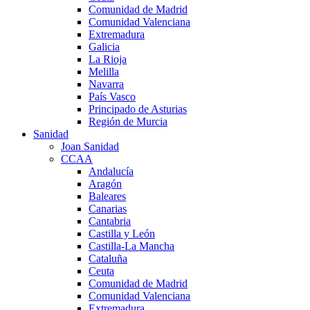
Comunidad de Madrid
Comunidad Valenciana
Extremadura
Galicia
La Rioja
Melilla
Navarra
País Vasco
Principado de Asturias
Región de Murcia
Sanidad
Joan Sanidad
CCAA
Andalucía
Aragón
Baleares
Canarias
Cantabria
Castilla y León
Castilla-La Mancha
Cataluña
Ceuta
Comunidad de Madrid
Comunidad Valenciana
Extremadura