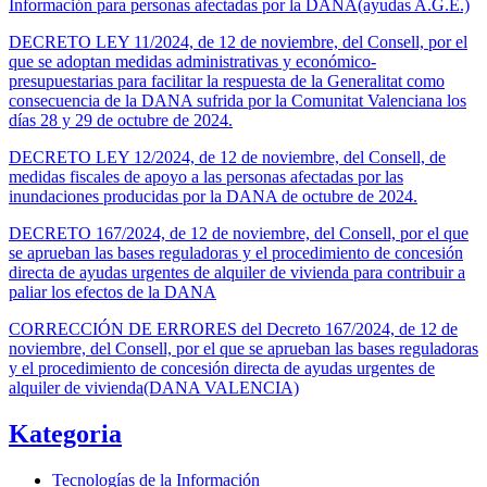
Información para personas afectadas por la DANA(ayudas A.G.E.)
DECRETO LEY 11/2024, de 12 de noviembre, del Consell, por el
que se adoptan medidas administrativas y económico-
presupuestarias para facilitar la respuesta de la Generalitat como
consecuencia de la DANA sufrida por la Comunitat Valenciana los
días 28 y 29 de octubre de 2024.
DECRETO LEY 12/2024, de 12 de noviembre, del Consell, de
medidas fiscales de apoyo a las personas afectadas por las
inundaciones producidas por la DANA de octubre de 2024.
DECRETO 167/2024, de 12 de noviembre, del Consell, por el que
se aprueban las bases reguladoras y el procedimiento de concesión
directa de ayudas urgentes de alquiler de vivienda para contribuir a
paliar los efectos de la DANA
CORRECCIÓN DE ERRORES del Decreto 167/2024, de 12 de
noviembre, del Consell, por el que se aprueban las bases reguladoras
y el procedimiento de concesión directa de ayudas urgentes de
alquiler de vivienda(DANA VALENCIA)
Kategoria
Tecnologías de la Información