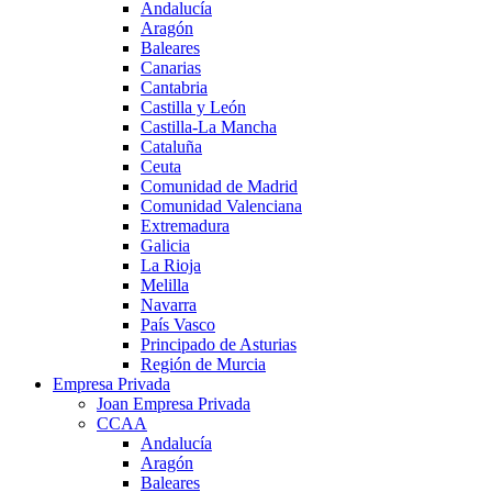
Andalucía
Aragón
Baleares
Canarias
Cantabria
Castilla y León
Castilla-La Mancha
Cataluña
Ceuta
Comunidad de Madrid
Comunidad Valenciana
Extremadura
Galicia
La Rioja
Melilla
Navarra
País Vasco
Principado de Asturias
Región de Murcia
Empresa Privada
Joan Empresa Privada
CCAA
Andalucía
Aragón
Baleares