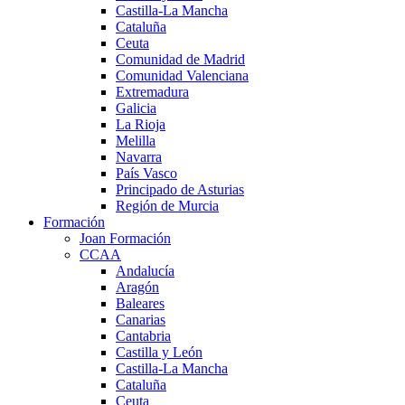
Castilla-La Mancha
Cataluña
Ceuta
Comunidad de Madrid
Comunidad Valenciana
Extremadura
Galicia
La Rioja
Melilla
Navarra
País Vasco
Principado de Asturias
Región de Murcia
Formación
Joan Formación
CCAA
Andalucía
Aragón
Baleares
Canarias
Cantabria
Castilla y León
Castilla-La Mancha
Cataluña
Ceuta