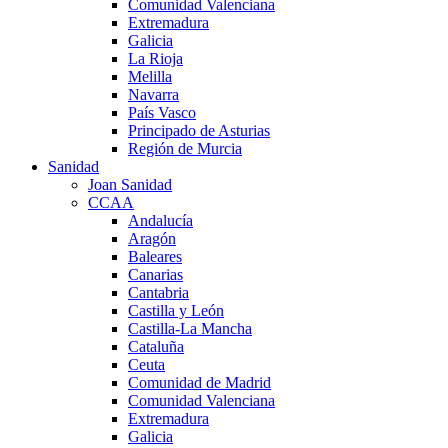
Comunidad Valenciana
Extremadura
Galicia
La Rioja
Melilla
Navarra
País Vasco
Principado de Asturias
Región de Murcia
Sanidad
Joan Sanidad
CCAA
Andalucía
Aragón
Baleares
Canarias
Cantabria
Castilla y León
Castilla-La Mancha
Cataluña
Ceuta
Comunidad de Madrid
Comunidad Valenciana
Extremadura
Galicia