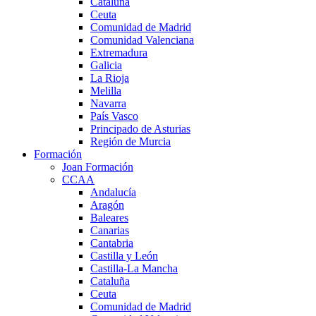
Cataluña
Ceuta
Comunidad de Madrid
Comunidad Valenciana
Extremadura
Galicia
La Rioja
Melilla
Navarra
País Vasco
Principado de Asturias
Región de Murcia
Formación
Joan Formación
CCAA
Andalucía
Aragón
Baleares
Canarias
Cantabria
Castilla y León
Castilla-La Mancha
Cataluña
Ceuta
Comunidad de Madrid