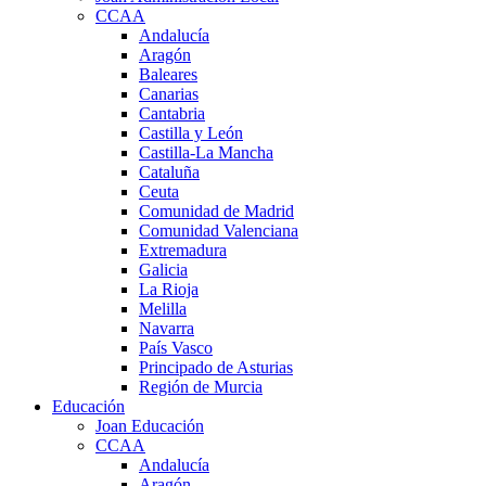
CCAA
Andalucía
Aragón
Baleares
Canarias
Cantabria
Castilla y León
Castilla-La Mancha
Cataluña
Ceuta
Comunidad de Madrid
Comunidad Valenciana
Extremadura
Galicia
La Rioja
Melilla
Navarra
País Vasco
Principado de Asturias
Región de Murcia
Educación
Joan Educación
CCAA
Andalucía
Aragón