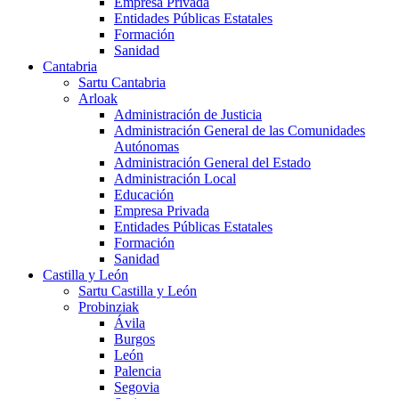
Empresa Privada
Entidades Públicas Estatales
Formación
Sanidad
Cantabria
Sartu Cantabria
Arloak
Administración de Justicia
Administración General de las Comunidades
Autónomas
Administración General del Estado
Administración Local
Educación
Empresa Privada
Entidades Públicas Estatales
Formación
Sanidad
Castilla y León
Sartu Castilla y León
Probinziak
Ávila
Burgos
León
Palencia
Segovia