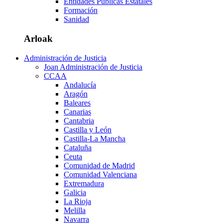
Entidades Públicas Estatales
Formación
Sanidad
Arloak
Administración de Justicia
Joan Administración de Justicia
CCAA
Andalucía
Aragón
Baleares
Canarias
Cantabria
Castilla y León
Castilla-La Mancha
Cataluña
Ceuta
Comunidad de Madrid
Comunidad Valenciana
Extremadura
Galicia
La Rioja
Melilla
Navarra