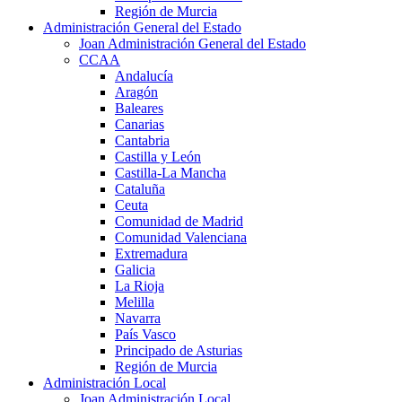
Región de Murcia
Administración General del Estado
Joan Administración General del Estado
CCAA
Andalucía
Aragón
Baleares
Canarias
Cantabria
Castilla y León
Castilla-La Mancha
Cataluña
Ceuta
Comunidad de Madrid
Comunidad Valenciana
Extremadura
Galicia
La Rioja
Melilla
Navarra
País Vasco
Principado de Asturias
Región de Murcia
Administración Local
Joan Administración Local