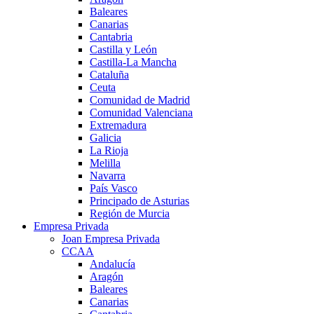
Baleares
Canarias
Cantabria
Castilla y León
Castilla-La Mancha
Cataluña
Ceuta
Comunidad de Madrid
Comunidad Valenciana
Extremadura
Galicia
La Rioja
Melilla
Navarra
País Vasco
Principado de Asturias
Región de Murcia
Empresa Privada
Joan Empresa Privada
CCAA
Andalucía
Aragón
Baleares
Canarias