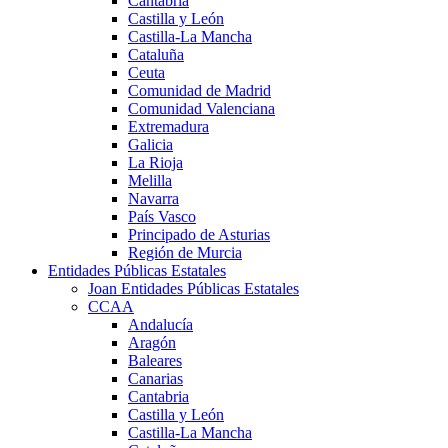
Cantabria
Castilla y León
Castilla-La Mancha
Cataluña
Ceuta
Comunidad de Madrid
Comunidad Valenciana
Extremadura
Galicia
La Rioja
Melilla
Navarra
País Vasco
Principado de Asturias
Región de Murcia
Entidades Públicas Estatales
Joan Entidades Públicas Estatales
CCAA
Andalucía
Aragón
Baleares
Canarias
Cantabria
Castilla y León
Castilla-La Mancha