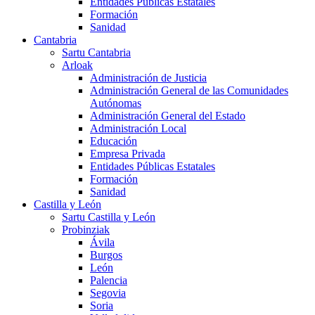
Entidades Públicas Estatales
Formación
Sanidad
Cantabria
Sartu Cantabria
Arloak
Administración de Justicia
Administración General de las Comunidades
Autónomas
Administración General del Estado
Administración Local
Educación
Empresa Privada
Entidades Públicas Estatales
Formación
Sanidad
Castilla y León
Sartu Castilla y León
Probinziak
Ávila
Burgos
León
Palencia
Segovia
Soria