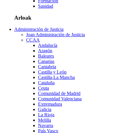
Formación
Sanidad
Arloak
Administración de Justicia
Joan Administración de Justicia
CCAA
Andalucía
Aragón
Baleares
Canarias
Cantabria
Castilla y León
Castilla-La Mancha
Cataluña
Ceuta
Comunidad de Madrid
Comunidad Valenciana
Extremadura
Galicia
La Rioja
Melilla
Navarra
País Vasco