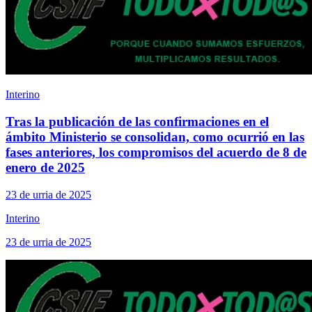
Interino
Tras la publicación de las confirmaciones en el
ámbito Ministerio se consolidan, como ocurrió en las
fases anteriores, los compromisos del acuerdo de 8 de
enero de 2025
23 de urria de 2025
Interino
23 de urria de 2025