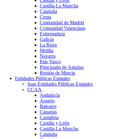
Castilla y León
Castilla-La Mancha
Cataluña
Ceuta
Comunidad de Madrid
Comunidad Valenciana
Extremadura
Galicia
La Rioja
Melilla
Navarra
País Vasco
Principado de Asturias
Región de Murcia
Entidades Públicas Estatales
Joan Entidades Públicas Estatales
CCAA
Andalucía
Aragón
Baleares
Canarias
Cantabria
Castilla y León
Castilla-La Mancha
Cataluña