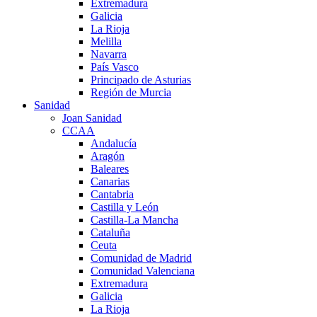
Extremadura
Galicia
La Rioja
Melilla
Navarra
País Vasco
Principado de Asturias
Región de Murcia
Sanidad
Joan Sanidad
CCAA
Andalucía
Aragón
Baleares
Canarias
Cantabria
Castilla y León
Castilla-La Mancha
Cataluña
Ceuta
Comunidad de Madrid
Comunidad Valenciana
Extremadura
Galicia
La Rioja