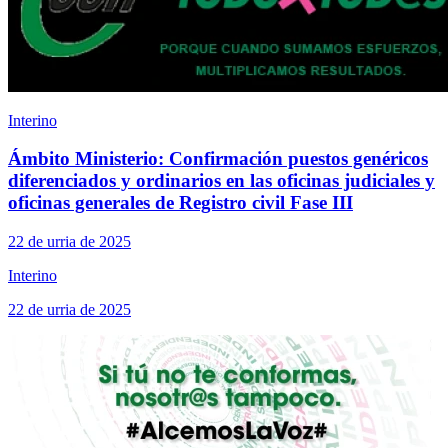
Interino
Ámbito Ministerio: Confirmación puestos genéricos
diferenciados y ordinarios en las oficinas judiciales y
oficinas generales de Registro civil Fase III
22 de urria de 2025
Interino
22 de urria de 2025