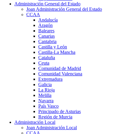
Administración General del Estado
Joan Administración General del Estado
CCAA
Andalucía
Aragón
Baleares
Canarias
Cantabria
Castilla y León
Castilla-La Mancha
Cataluña
Ceuta
Comunidad de Madrid
Comunidad Valenciana
Extremadura
Galicia
La Rioja
Melilla
Navarra
País Vasco
Principado de Asturias
Región de Murcia
Administración Local
Joan Administración Local
CCAA