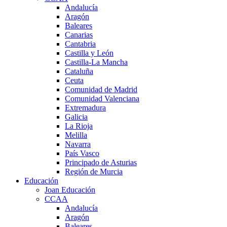
Andalucía
Aragón
Baleares
Canarias
Cantabria
Castilla y León
Castilla-La Mancha
Cataluña
Ceuta
Comunidad de Madrid
Comunidad Valenciana
Extremadura
Galicia
La Rioja
Melilla
Navarra
País Vasco
Principado de Asturias
Región de Murcia
Educación
Joan Educación
CCAA
Andalucía
Aragón
Baleares