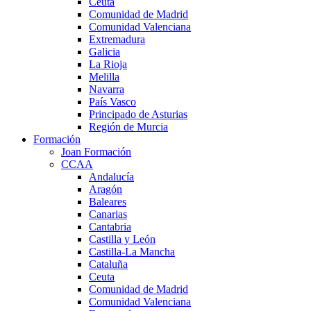
Ceuta
Comunidad de Madrid
Comunidad Valenciana
Extremadura
Galicia
La Rioja
Melilla
Navarra
País Vasco
Principado de Asturias
Región de Murcia
Formación
Joan Formación
CCAA
Andalucía
Aragón
Baleares
Canarias
Cantabria
Castilla y León
Castilla-La Mancha
Cataluña
Ceuta
Comunidad de Madrid
Comunidad Valenciana