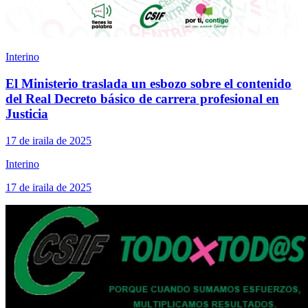
Interino
El Ministerio traslada un esbozo sobre el contenido
del Real Decreto básico de carrera profesional en
Justicia
17 de iraila de 2025
Interino
17 de iraila de 2025