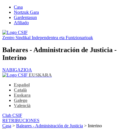
Casa
Nortzuk Gara
Gardentasun
Afiliado
Zentro Sindikal Independentea eta Funtzionarioak
Baleares - Administración de Justicia -
Interino
NABIGAZIOA
EUSKARA
Español
Català
Euskara
Galego
Valencià
Club CSIF
RETRIBUCIONES
Casa
>
Baleares - Administración de Justicia
> Interino