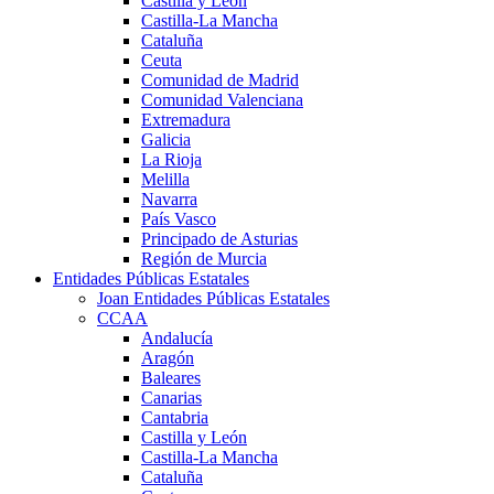
Castilla y León
Castilla-La Mancha
Cataluña
Ceuta
Comunidad de Madrid
Comunidad Valenciana
Extremadura
Galicia
La Rioja
Melilla
Navarra
País Vasco
Principado de Asturias
Región de Murcia
Entidades Públicas Estatales
Joan Entidades Públicas Estatales
CCAA
Andalucía
Aragón
Baleares
Canarias
Cantabria
Castilla y León
Castilla-La Mancha
Cataluña