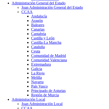
Administración General del Estado
Joan Administración General del Estado
CCAA
Andalucía
Aragón
Baleares
Canarias
Cantabria
Castilla y León
Castilla-La Mancha
Cataluña
Ceuta
Comunidad de Madrid
Comunidad Valenciana
Extremadura
Galicia
La Rioja
Melilla
Navarra
País Vasco
Principado de Asturias
Región de Murcia
Administración Local
Joan Administración Local
CCAA