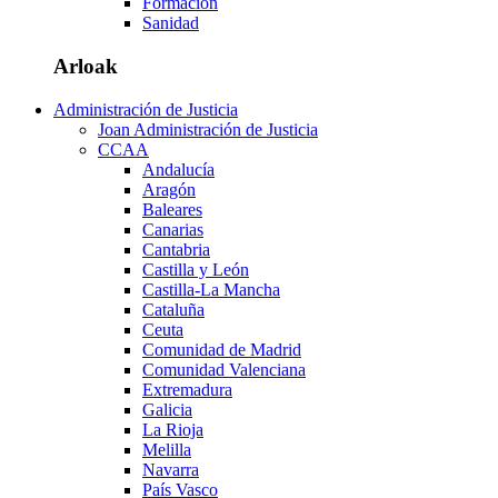
Formación
Sanidad
Arloak
Administración de Justicia
Joan Administración de Justicia
CCAA
Andalucía
Aragón
Baleares
Canarias
Cantabria
Castilla y León
Castilla-La Mancha
Cataluña
Ceuta
Comunidad de Madrid
Comunidad Valenciana
Extremadura
Galicia
La Rioja
Melilla
Navarra
País Vasco