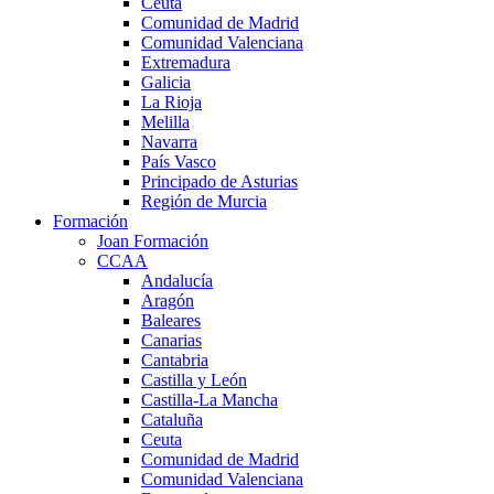
Ceuta
Comunidad de Madrid
Comunidad Valenciana
Extremadura
Galicia
La Rioja
Melilla
Navarra
País Vasco
Principado de Asturias
Región de Murcia
Formación
Joan Formación
CCAA
Andalucía
Aragón
Baleares
Canarias
Cantabria
Castilla y León
Castilla-La Mancha
Cataluña
Ceuta
Comunidad de Madrid
Comunidad Valenciana