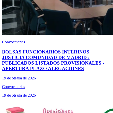
Convocatorias
BOLSAS FUNCIONARIOS INTERINOS
JUSTICIA COMUNIDAD DE MADRID :
PUBLICADOS LISTADOS PROVISIONALES -
APERTURA PLAZO ALEGACIONES
19 de otsaila de 2026
Convocatorias
19 de otsaila de 2026