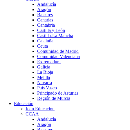
Andalucía
Aragón
Baleares
Canarias
Cantabria
Castilla y León
Castilla-La Mancha
Cataluña
Ceuta
Comunidad de Madrid
Comunidad Valenciana
Extremadura
Galicia
La Rioja
Melilla
Navarra
País Vasco
Principado de Asturias
Región de Murcia
Educación
Joan Educación
CCAA
Andalucía
Aragón
Baleares