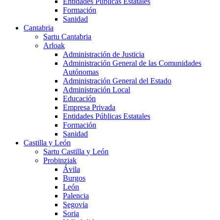
Entidades Públicas Estatales
Formación
Sanidad
Cantabria
Sartu Cantabria
Arloak
Administración de Justicia
Administración General de las Comunidades
Autónomas
Administración General del Estado
Administración Local
Educación
Empresa Privada
Entidades Públicas Estatales
Formación
Sanidad
Castilla y León
Sartu Castilla y León
Probinziak
Ávila
Burgos
León
Palencia
Segovia
Soria