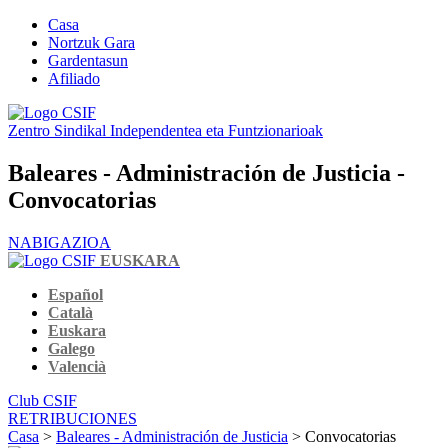
Casa
Nortzuk Gara
Gardentasun
Afiliado
Zentro Sindikal Independentea eta Funtzionarioak
Baleares - Administración de Justicia -
Convocatorias
NABIGAZIOA
EUSKARA
Español
Català
Euskara
Galego
Valencià
Club CSIF
RETRIBUCIONES
Casa
>
Baleares - Administración de Justicia
> Convocatorias