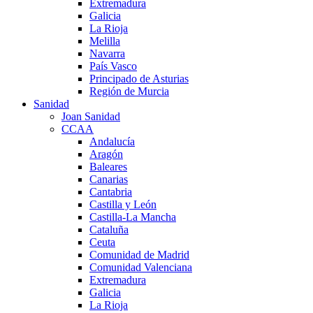
Extremadura
Galicia
La Rioja
Melilla
Navarra
País Vasco
Principado de Asturias
Región de Murcia
Sanidad
Joan Sanidad
CCAA
Andalucía
Aragón
Baleares
Canarias
Cantabria
Castilla y León
Castilla-La Mancha
Cataluña
Ceuta
Comunidad de Madrid
Comunidad Valenciana
Extremadura
Galicia
La Rioja