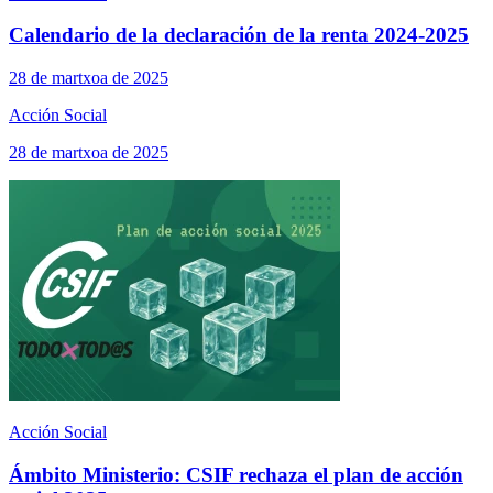
Calendario de la declaración de la renta 2024-2025
28 de martxoa de 2025
Acción Social
28 de martxoa de 2025
Acción Social
Ámbito Ministerio: CSIF rechaza el plan de acción