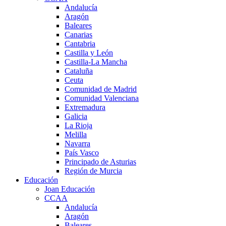
Andalucía
Aragón
Baleares
Canarias
Cantabria
Castilla y León
Castilla-La Mancha
Cataluña
Ceuta
Comunidad de Madrid
Comunidad Valenciana
Extremadura
Galicia
La Rioja
Melilla
Navarra
País Vasco
Principado de Asturias
Región de Murcia
Educación
Joan Educación
CCAA
Andalucía
Aragón
Baleares