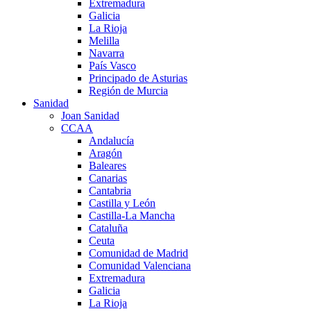
Extremadura
Galicia
La Rioja
Melilla
Navarra
País Vasco
Principado de Asturias
Región de Murcia
Sanidad
Joan Sanidad
CCAA
Andalucía
Aragón
Baleares
Canarias
Cantabria
Castilla y León
Castilla-La Mancha
Cataluña
Ceuta
Comunidad de Madrid
Comunidad Valenciana
Extremadura
Galicia
La Rioja