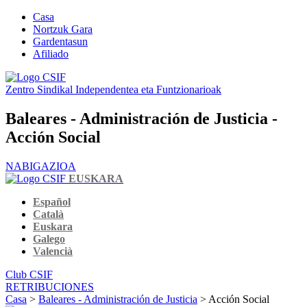
Casa
Nortzuk Gara
Gardentasun
Afiliado
Zentro Sindikal Independentea eta Funtzionarioak
Baleares - Administración de Justicia -
Acción Social
NABIGAZIOA
EUSKARA
Español
Català
Euskara
Galego
Valencià
Club CSIF
RETRIBUCIONES
Casa
>
Baleares - Administración de Justicia
> Acción Social