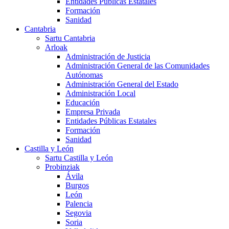
Entidades Públicas Estatales
Formación
Sanidad
Cantabria
Sartu Cantabria
Arloak
Administración de Justicia
Administración General de las Comunidades
Autónomas
Administración General del Estado
Administración Local
Educación
Empresa Privada
Entidades Públicas Estatales
Formación
Sanidad
Castilla y León
Sartu Castilla y León
Probinziak
Ávila
Burgos
León
Palencia
Segovia
Soria