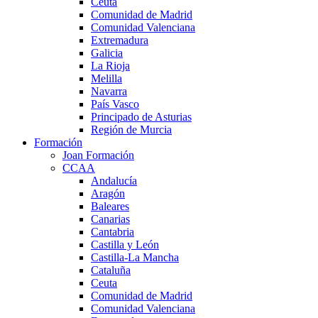
Ceuta
Comunidad de Madrid
Comunidad Valenciana
Extremadura
Galicia
La Rioja
Melilla
Navarra
País Vasco
Principado de Asturias
Región de Murcia
Formación
Joan Formación
CCAA
Andalucía
Aragón
Baleares
Canarias
Cantabria
Castilla y León
Castilla-La Mancha
Cataluña
Ceuta
Comunidad de Madrid
Comunidad Valenciana