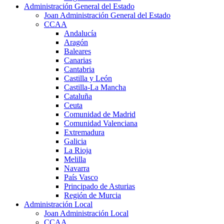
Administración General del Estado
Joan Administración General del Estado
CCAA
Andalucía
Aragón
Baleares
Canarias
Cantabria
Castilla y León
Castilla-La Mancha
Cataluña
Ceuta
Comunidad de Madrid
Comunidad Valenciana
Extremadura
Galicia
La Rioja
Melilla
Navarra
País Vasco
Principado de Asturias
Región de Murcia
Administración Local
Joan Administración Local
CCAA