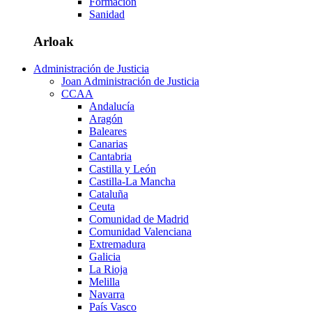
Formación
Sanidad
Arloak
Administración de Justicia
Joan Administración de Justicia
CCAA
Andalucía
Aragón
Baleares
Canarias
Cantabria
Castilla y León
Castilla-La Mancha
Cataluña
Ceuta
Comunidad de Madrid
Comunidad Valenciana
Extremadura
Galicia
La Rioja
Melilla
Navarra
País Vasco