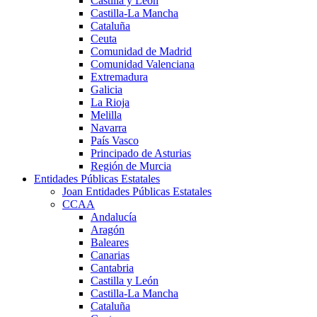
Castilla y León
Castilla-La Mancha
Cataluña
Ceuta
Comunidad de Madrid
Comunidad Valenciana
Extremadura
Galicia
La Rioja
Melilla
Navarra
País Vasco
Principado de Asturias
Región de Murcia
Entidades Públicas Estatales
Joan Entidades Públicas Estatales
CCAA
Andalucía
Aragón
Baleares
Canarias
Cantabria
Castilla y León
Castilla-La Mancha
Cataluña