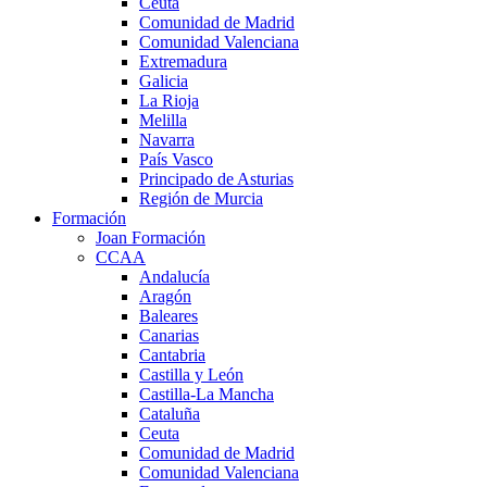
Ceuta
Comunidad de Madrid
Comunidad Valenciana
Extremadura
Galicia
La Rioja
Melilla
Navarra
País Vasco
Principado de Asturias
Región de Murcia
Formación
Joan Formación
CCAA
Andalucía
Aragón
Baleares
Canarias
Cantabria
Castilla y León
Castilla-La Mancha
Cataluña
Ceuta
Comunidad de Madrid
Comunidad Valenciana