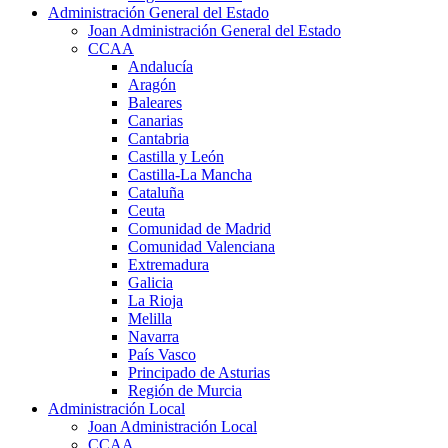
Administración General del Estado
Joan Administración General del Estado
CCAA
Andalucía
Aragón
Baleares
Canarias
Cantabria
Castilla y León
Castilla-La Mancha
Cataluña
Ceuta
Comunidad de Madrid
Comunidad Valenciana
Extremadura
Galicia
La Rioja
Melilla
Navarra
País Vasco
Principado de Asturias
Región de Murcia
Administración Local
Joan Administración Local
CCAA