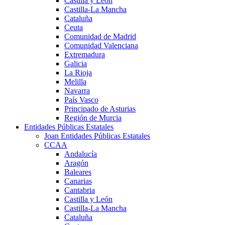
Castilla y León
Castilla-La Mancha
Cataluña
Ceuta
Comunidad de Madrid
Comunidad Valenciana
Extremadura
Galicia
La Rioja
Melilla
Navarra
País Vasco
Principado de Asturias
Región de Murcia
Entidades Públicas Estatales
Joan Entidades Públicas Estatales
CCAA
Andalucía
Aragón
Baleares
Canarias
Cantabria
Castilla y León
Castilla-La Mancha
Cataluña