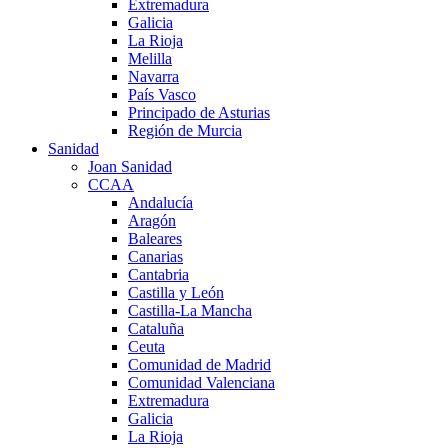
Extremadura
Galicia
La Rioja
Melilla
Navarra
País Vasco
Principado de Asturias
Región de Murcia
Sanidad
Joan Sanidad
CCAA
Andalucía
Aragón
Baleares
Canarias
Cantabria
Castilla y León
Castilla-La Mancha
Cataluña
Ceuta
Comunidad de Madrid
Comunidad Valenciana
Extremadura
Galicia
La Rioja