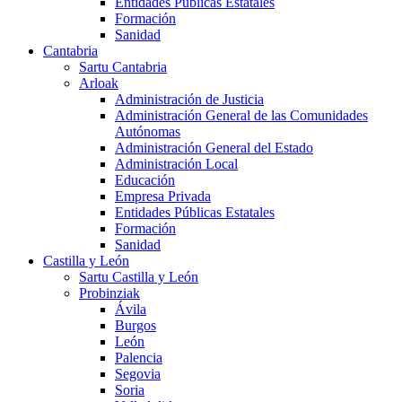
Entidades Públicas Estatales
Formación
Sanidad
Cantabria
Sartu Cantabria
Arloak
Administración de Justicia
Administración General de las Comunidades
Autónomas
Administración General del Estado
Administración Local
Educación
Empresa Privada
Entidades Públicas Estatales
Formación
Sanidad
Castilla y León
Sartu Castilla y León
Probinziak
Ávila
Burgos
León
Palencia
Segovia
Soria