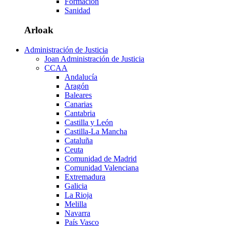
Formación
Sanidad
Arloak
Administración de Justicia
Joan Administración de Justicia
CCAA
Andalucía
Aragón
Baleares
Canarias
Cantabria
Castilla y León
Castilla-La Mancha
Cataluña
Ceuta
Comunidad de Madrid
Comunidad Valenciana
Extremadura
Galicia
La Rioja
Melilla
Navarra
País Vasco