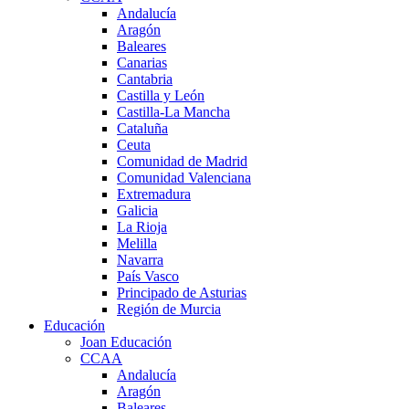
Andalucía
Aragón
Baleares
Canarias
Cantabria
Castilla y León
Castilla-La Mancha
Cataluña
Ceuta
Comunidad de Madrid
Comunidad Valenciana
Extremadura
Galicia
La Rioja
Melilla
Navarra
País Vasco
Principado de Asturias
Región de Murcia
Educación
Joan Educación
CCAA
Andalucía
Aragón
Baleares