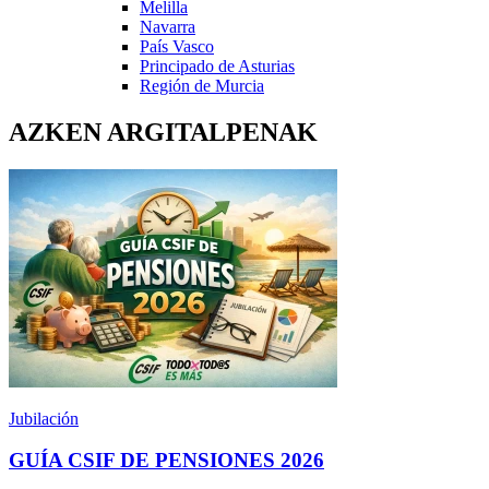
Melilla
Navarra
País Vasco
Principado de Asturias
Región de Murcia
AZKEN ARGITALPENAK
Jubilación
GUÍA CSIF DE PENSIONES 2026