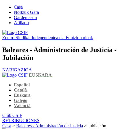
Casa
Nortzuk Gara
Gardentasun
Afiliado
Zentro Sindikal Independentea eta Funtzionarioak
Baleares - Administración de Justicia -
Jubilación
NABIGAZIOA
EUSKARA
Español
Català
Euskara
Galego
Valencià
Club CSIF
RETRIBUCIONES
Casa
>
Baleares - Administración de Justicia
> Jubilación