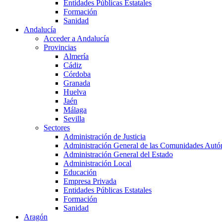
Entidades Públicas Estatales
Formación
Sanidad
Andalucía
Acceder a Andalucía
Provincias
Almería
Cádiz
Córdoba
Granada
Huelva
Jaén
Málaga
Sevilla
Sectores
Administración de Justicia
Administración General de las Comunidades Aut
Administración General del Estado
Administración Local
Educación
Empresa Privada
Entidades Públicas Estatales
Formación
Sanidad
Aragón