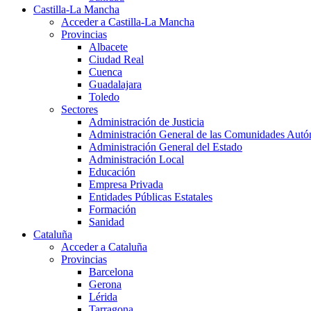
Castilla-La Mancha
Acceder a Castilla-La Mancha
Provincias
Albacete
Ciudad Real
Cuenca
Guadalajara
Toledo
Sectores
Administración de Justicia
Administración General de las Comunidades Aut
Administración General del Estado
Administración Local
Educación
Empresa Privada
Entidades Públicas Estatales
Formación
Sanidad
Cataluña
Acceder a Cataluña
Provincias
Barcelona
Gerona
Lérida
Tarragona