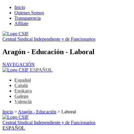
Inicio
Quienes Somos
Transparencia
Afíliate
Central Sindical Independiente y de Funcionarios
Aragón - Educación - Laboral
NAVEGACIÓN
ESPAÑOL
Español
Català
Euskara
Galego
Valencià
Inicio
>
Aragón - Educación
> Laboral
Central Sindical Independiente y de Funcionarios
ESPAÑOL