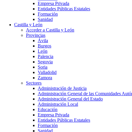
Empresa Privada
Entidades Públicas Estatales
Formación
Sanidad
Castilla y León
Acceder a Castilla y León
Provincias
Ávila
Burgos
León
Palencia
Segovia
Soria
Valladolid
Zamora
Sectores
Administración de Justicia
Administración General de las Comunidades Aut
Administración General del Estado
Administración Local
Educación
Empresa Privada
Entidades Públicas Estatales
Formación
Sanidad