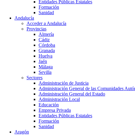
Entidades Públicas Estatales
Formación
Sanidad
Andalucía
Acceder a Andalucía
Provincias
Almería
Cádiz
Córdoba
Granada
Huelva
Jaén
Málaga
Sevilla
Sectores
Administración de Justicia
Administración General de las Comunidades Aut
Administración General del Estado
Administración Local
Educación
Empresa Privada
Entidades Públicas Estatales
Formación
Sanidad
Aragón