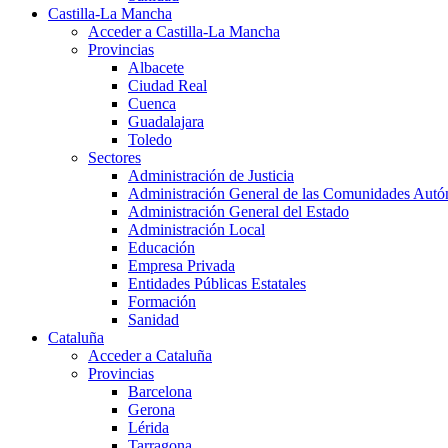
Castilla-La Mancha
Acceder a Castilla-La Mancha
Provincias
Albacete
Ciudad Real
Cuenca
Guadalajara
Toledo
Sectores
Administración de Justicia
Administración General de las Comunidades Aut
Administración General del Estado
Administración Local
Educación
Empresa Privada
Entidades Públicas Estatales
Formación
Sanidad
Cataluña
Acceder a Cataluña
Provincias
Barcelona
Gerona
Lérida
Tarragona