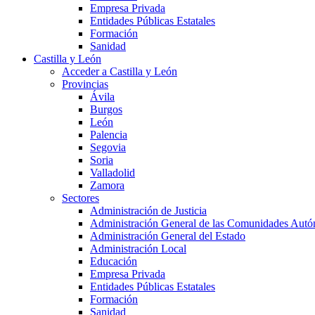
Empresa Privada
Entidades Públicas Estatales
Formación
Sanidad
Castilla y León
Acceder a Castilla y León
Provincias
Ávila
Burgos
León
Palencia
Segovia
Soria
Valladolid
Zamora
Sectores
Administración de Justicia
Administración General de las Comunidades Aut
Administración General del Estado
Administración Local
Educación
Empresa Privada
Entidades Públicas Estatales
Formación
Sanidad