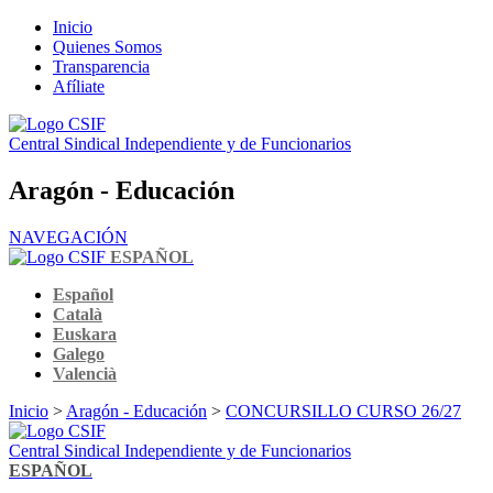
Inicio
Quienes Somos
Transparencia
Afíliate
Central Sindical Independiente y de Funcionarios
Aragón - Educación
NAVEGACIÓN
ESPAÑOL
Español
Català
Euskara
Galego
Valencià
Inicio
>
Aragón - Educación
>
CONCURSILLO CURSO 26/27
Central Sindical Independiente y de Funcionarios
ESPAÑOL