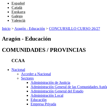
Español
Català
Euskara
Galego
Valencià
Inicio
>
Aragón - Educación
>
CONCURSILLO CURSO 26/27
Aragón - Educación
COMUNIDADES / PROVINCIAS
CCAA
Nacional
Acceder a Nacional
Sectores
Administración de Justicia
Administración General de las Comunidades Aut
Administración General del Estado
Administración Local
Educación
Empresa Privada