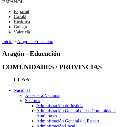
ESPAÑOL
Español
Català
Euskara
Galego
Valencià
Inicio
>
Aragón - Educación
Aragón - Educación
COMUNIDADES / PROVINCIAS
CCAA
Nacional
Acceder a Nacional
Sectores
Administración de Justicia
Administración General de las Comunidades
Autónomas
Administración General del Estado
Administración Local