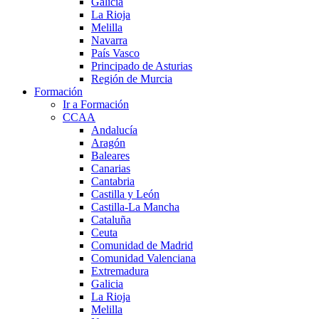
Galicia
La Rioja
Melilla
Navarra
País Vasco
Principado de Asturias
Región de Murcia
Formación
Ir a Formación
CCAA
Andalucía
Aragón
Baleares
Canarias
Cantabria
Castilla y León
Castilla-La Mancha
Cataluña
Ceuta
Comunidad de Madrid
Comunidad Valenciana
Extremadura
Galicia
La Rioja
Melilla