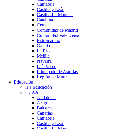
Cantabria
Castilla y León
Castilla-La Mancha
Cataluña
Ceuta
Comunidad de Madrid
Comunidad Valenciana
Extremadura
Galicia
La Rioja
Melilla
Navarra
País Vasco
Principado de Asturias
Región de Murcia
Educación
Ir a Educación
CCAA
Andalucía
Aragón
Baleares
Canarias
Cantabria
Castilla y León
Castilla-La Mancha