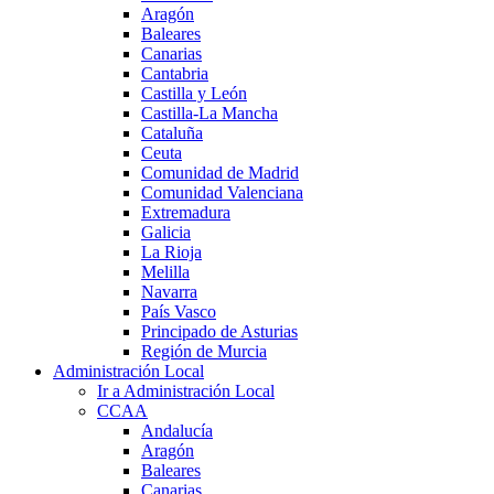
Aragón
Baleares
Canarias
Cantabria
Castilla y León
Castilla-La Mancha
Cataluña
Ceuta
Comunidad de Madrid
Comunidad Valenciana
Extremadura
Galicia
La Rioja
Melilla
Navarra
País Vasco
Principado de Asturias
Región de Murcia
Administración Local
Ir a Administración Local
CCAA
Andalucía
Aragón
Baleares
Canarias