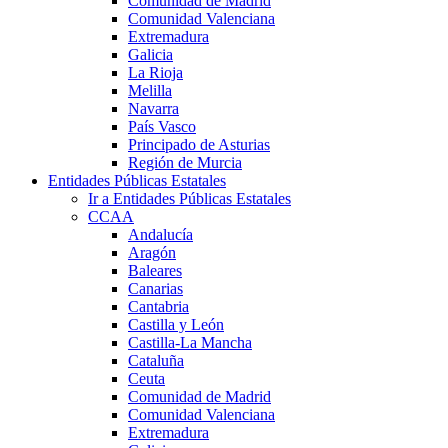
Comunidad de Madrid
Comunidad Valenciana
Extremadura
Galicia
La Rioja
Melilla
Navarra
País Vasco
Principado de Asturias
Región de Murcia
Entidades Públicas Estatales
Ir a Entidades Públicas Estatales
CCAA
Andalucía
Aragón
Baleares
Canarias
Cantabria
Castilla y León
Castilla-La Mancha
Cataluña
Ceuta
Comunidad de Madrid
Comunidad Valenciana
Extremadura