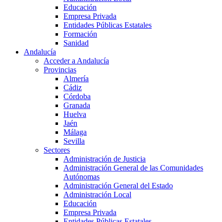
Educación
Empresa Privada
Entidades Públicas Estatales
Formación
Sanidad
Andalucía
Acceder a Andalucía
Provincias
Almería
Cádiz
Córdoba
Granada
Huelva
Jaén
Málaga
Sevilla
Sectores
Administración de Justicia
Administración General de las Comunidades
Autónomas
Administración General del Estado
Administración Local
Educación
Empresa Privada
Entidades Públicas Estatales