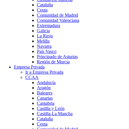
Cataluña
Ceuta
Comunidad de Madrid
Comunidad Valenciana
Extremadura
Galicia
La Rioja
Melilla
Navarra
País Vasco
Principado de Asturias
Región de Murcia
Empresa Privada
Ir a Empresa Privada
CCAA
Andalucía
Aragón
Baleares
Canarias
Cantabria
Castilla y León
Castilla-La Mancha
Cataluña
Ceuta