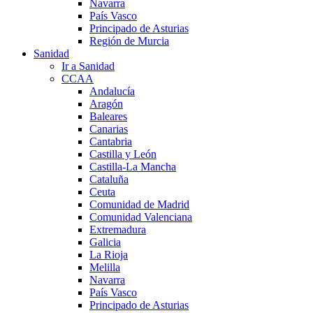
Navarra
País Vasco
Principado de Asturias
Región de Murcia
Sanidad
Ir a Sanidad
CCAA
Andalucía
Aragón
Baleares
Canarias
Cantabria
Castilla y León
Castilla-La Mancha
Cataluña
Ceuta
Comunidad de Madrid
Comunidad Valenciana
Extremadura
Galicia
La Rioja
Melilla
Navarra
País Vasco
Principado de Asturias