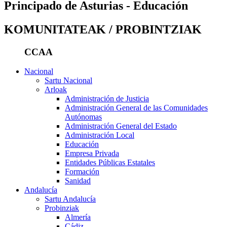
Principado de Asturias - Educación
KOMUNITATEAK / PROBINTZIAK
CCAA
Nacional
Sartu Nacional
Arloak
Administración de Justicia
Administración General de las Comunidades
Autónomas
Administración General del Estado
Administración Local
Educación
Empresa Privada
Entidades Públicas Estatales
Formación
Sanidad
Andalucía
Sartu Andalucía
Probinziak
Almería
Cádiz