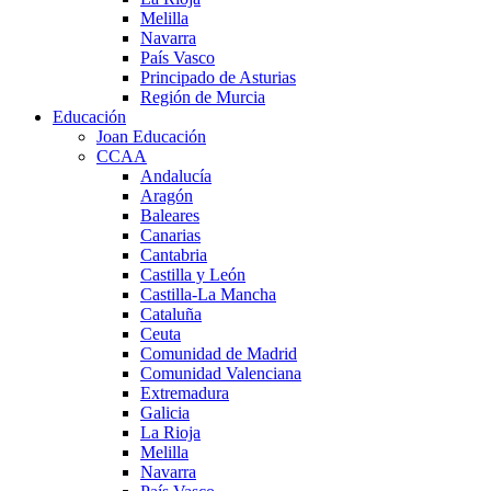
Melilla
Navarra
País Vasco
Principado de Asturias
Región de Murcia
Educación
Joan Educación
CCAA
Andalucía
Aragón
Baleares
Canarias
Cantabria
Castilla y León
Castilla-La Mancha
Cataluña
Ceuta
Comunidad de Madrid
Comunidad Valenciana
Extremadura
Galicia
La Rioja
Melilla
Navarra