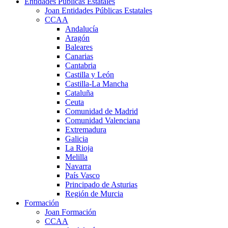
Entidades Públicas Estatales
Joan Entidades Públicas Estatales
CCAA
Andalucía
Aragón
Baleares
Canarias
Cantabria
Castilla y León
Castilla-La Mancha
Cataluña
Ceuta
Comunidad de Madrid
Comunidad Valenciana
Extremadura
Galicia
La Rioja
Melilla
Navarra
País Vasco
Principado de Asturias
Región de Murcia
Formación
Joan Formación
CCAA