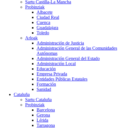
Sartu Castilla-La Mancha
Probinziak
Albacete
Ciudad Real
Cuenca
Guadalajara
Toledo
Arloak
Administración de Justicia
Administración General de las Comunidades
Autónomas
Administración General del Estado
Administración Local
Educación
Empresa Privada
Entidades Públicas Estatales
Formación
Sanidad
Cataluña
Sartu Cataluña
Probinziak
Barcelona
Gerona
Lérida
Tarragona