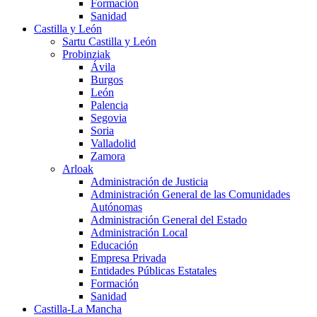
Formación
Sanidad
Castilla y León
Sartu Castilla y León
Probinziak
Ávila
Burgos
León
Palencia
Segovia
Soria
Valladolid
Zamora
Arloak
Administración de Justicia
Administración General de las Comunidades
Autónomas
Administración General del Estado
Administración Local
Educación
Empresa Privada
Entidades Públicas Estatales
Formación
Sanidad
Castilla-La Mancha