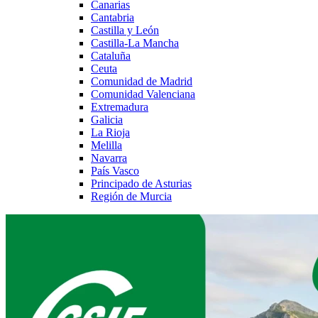
Canarias
Cantabria
Castilla y León
Castilla-La Mancha
Cataluña
Ceuta
Comunidad de Madrid
Comunidad Valenciana
Extremadura
Galicia
La Rioja
Melilla
Navarra
País Vasco
Principado de Asturias
Región de Murcia