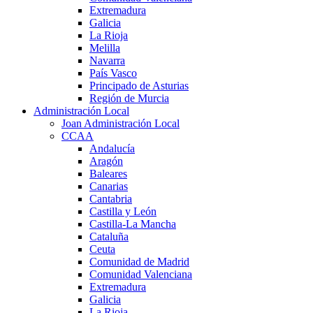
Extremadura
Galicia
La Rioja
Melilla
Navarra
País Vasco
Principado de Asturias
Región de Murcia
Administración Local
Joan Administración Local
CCAA
Andalucía
Aragón
Baleares
Canarias
Cantabria
Castilla y León
Castilla-La Mancha
Cataluña
Ceuta
Comunidad de Madrid
Comunidad Valenciana
Extremadura
Galicia
La Rioja