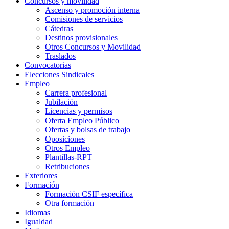
Concursos y movilidad
Ascenso y promoción interna
Comisiones de servicios
Cátedras
Destinos provisionales
Otros Concursos y Movilidad
Traslados
Convocatorias
Elecciones Sindicales
Empleo
Carrera profesional
Jubilación
Licencias y permisos
Oferta Empleo Público
Ofertas y bolsas de trabajo
Oposiciones
Otros Empleo
Plantillas-RPT
Retribuciones
Exteriores
Formación
Formación CSIF específica
Otra formación
Idiomas
Igualdad