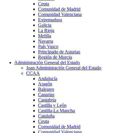
Ceuta
Comunidad de Madrid
Comunidad Valenciana
Extremadura
Galicia
La Rioja
Melilla
Navarra
País Vasco
Principado de Asturias
Región de Murcia
Administración General del Estado
Joan Administración General del Estado
CCAA
Andalucía
Aragón
Baleares
Canarias
Cantabria
Castilla y León
Castilla-La Mancha
Cataluña
Ceuta
Comunidad de Madrid
Comunidad Valenciana