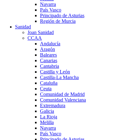
Navarra
País Vasco
Principado de Asturias
Región de Murcia
Sanidad
Joan Sanidad
CCAA
Andalucía
Aragón
Baleares
Canarias
Cantabria
Castilla y León
Castilla-La Mancha
Cataluña
Ceuta
Comunidad de Madrid
Comunidad Valenciana
Extremadura
Galicia
La Rioja
Melilla
Navarra
País Vasco
Principado de Asturias