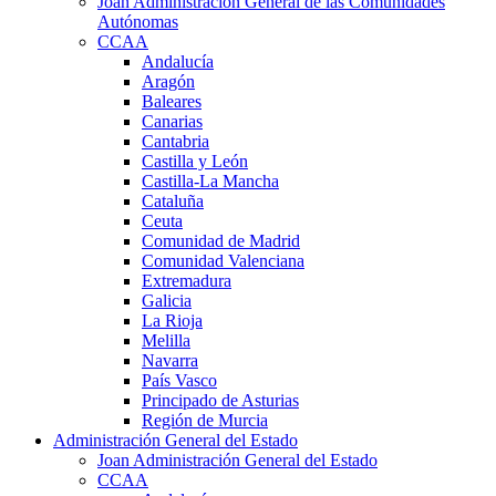
Joan Administración General de las Comunidades
Autónomas
CCAA
Andalucía
Aragón
Baleares
Canarias
Cantabria
Castilla y León
Castilla-La Mancha
Cataluña
Ceuta
Comunidad de Madrid
Comunidad Valenciana
Extremadura
Galicia
La Rioja
Melilla
Navarra
País Vasco
Principado de Asturias
Región de Murcia
Administración General del Estado
Joan Administración General del Estado
CCAA