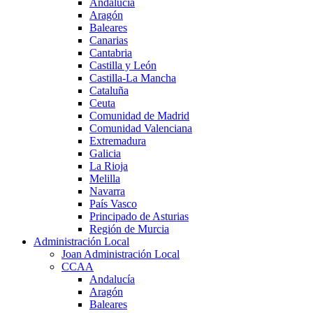
Andalucía
Aragón
Baleares
Canarias
Cantabria
Castilla y León
Castilla-La Mancha
Cataluña
Ceuta
Comunidad de Madrid
Comunidad Valenciana
Extremadura
Galicia
La Rioja
Melilla
Navarra
País Vasco
Principado de Asturias
Región de Murcia
Administración Local
Joan Administración Local
CCAA
Andalucía
Aragón
Baleares