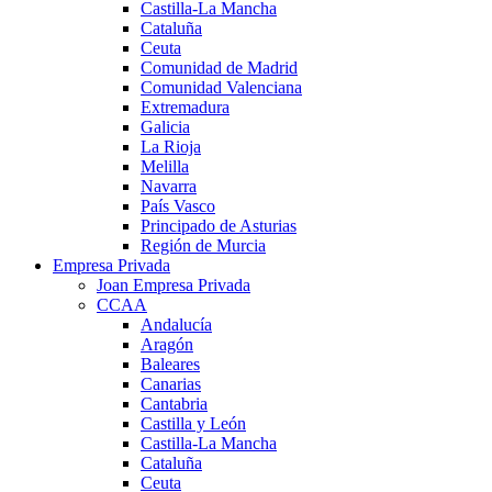
Castilla-La Mancha
Cataluña
Ceuta
Comunidad de Madrid
Comunidad Valenciana
Extremadura
Galicia
La Rioja
Melilla
Navarra
País Vasco
Principado de Asturias
Región de Murcia
Empresa Privada
Joan Empresa Privada
CCAA
Andalucía
Aragón
Baleares
Canarias
Cantabria
Castilla y León
Castilla-La Mancha
Cataluña
Ceuta