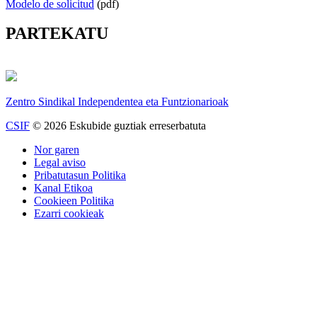
Modelo de solicitud
(pdf)
PARTEKATU
Zentro Sindikal Independentea eta Funtzionarioak
CSIF
© 2026 Eskubide guztiak erreserbatuta
Nor garen
Legal aviso
Pribatutasun Politika
Kanal Etikoa
Cookieen Politika
Ezarri cookieak