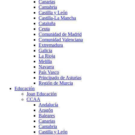
Canarias
Cantabria
Castilla y León
Castilla-La Mancha
Cataluña
Ceuta
Comunidad de Madrid
Comunidad Valenciana
Extremadura
Galicia
La Rioja
Melilla
Navarra
País Vasco
Principado de Asturias
Región de Murcia
Educación
Joan Educación
CCAA
Andalucía
Aragón
Baleares
Canarias
Cantabria
Castilla y León