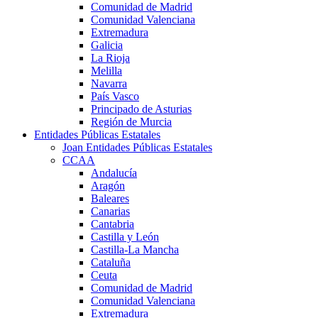
Comunidad de Madrid
Comunidad Valenciana
Extremadura
Galicia
La Rioja
Melilla
Navarra
País Vasco
Principado de Asturias
Región de Murcia
Entidades Públicas Estatales
Joan Entidades Públicas Estatales
CCAA
Andalucía
Aragón
Baleares
Canarias
Cantabria
Castilla y León
Castilla-La Mancha
Cataluña
Ceuta
Comunidad de Madrid
Comunidad Valenciana
Extremadura