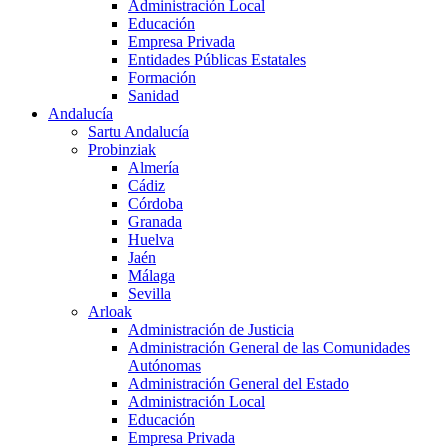
Administración Local
Educación
Empresa Privada
Entidades Públicas Estatales
Formación
Sanidad
Andalucía
Sartu Andalucía
Probinziak
Almería
Cádiz
Córdoba
Granada
Huelva
Jaén
Málaga
Sevilla
Arloak
Administración de Justicia
Administración General de las Comunidades
Autónomas
Administración General del Estado
Administración Local
Educación
Empresa Privada