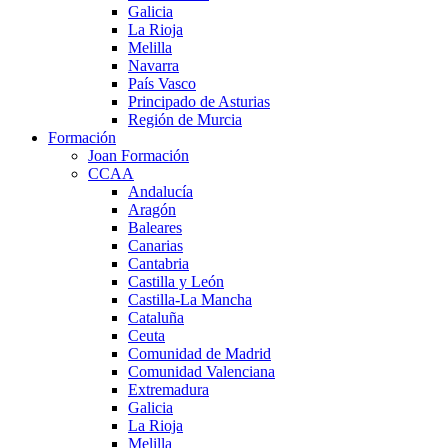
Galicia
La Rioja
Melilla
Navarra
País Vasco
Principado de Asturias
Región de Murcia
Formación
Joan Formación
CCAA
Andalucía
Aragón
Baleares
Canarias
Cantabria
Castilla y León
Castilla-La Mancha
Cataluña
Ceuta
Comunidad de Madrid
Comunidad Valenciana
Extremadura
Galicia
La Rioja
Melilla