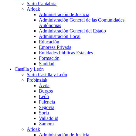
Sartu Cantabria
Arloak
Administración de Justicia
Administración General de las Comunidades
Autónomas
Administración General del Estado
Administración Local
Educación
Empresa Privada
Entidades Públicas Estatales
Formación
Sanidad
Castilla y León
Sartu Castilla y León
Probinziak
Ávila
Burgos
León
Palencia
Segovia
Soria
Valladolid
Zamora
Arloak
Administración de Justicia