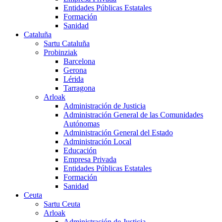
Entidades Públicas Estatales
Formación
Sanidad
Cataluña
Sartu Cataluña
Probinziak
Barcelona
Gerona
Lérida
Tarragona
Arloak
Administración de Justicia
Administración General de las Comunidades
Autónomas
Administración General del Estado
Administración Local
Educación
Empresa Privada
Entidades Públicas Estatales
Formación
Sanidad
Ceuta
Sartu Ceuta
Arloak
Administración de Justicia