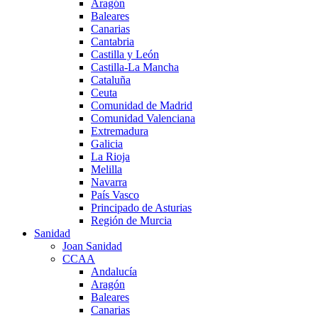
Aragón
Baleares
Canarias
Cantabria
Castilla y León
Castilla-La Mancha
Cataluña
Ceuta
Comunidad de Madrid
Comunidad Valenciana
Extremadura
Galicia
La Rioja
Melilla
Navarra
País Vasco
Principado de Asturias
Región de Murcia
Sanidad
Joan Sanidad
CCAA
Andalucía
Aragón
Baleares
Canarias