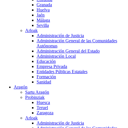
Granada
Huelva
Jaén
Málaga
Sevilla
Arloak
Administración de Justicia
Administración General de las Comunidades
Autónomas
Administración General del Estado
Administración Local
Educación
Empresa Privada
Entidades Públicas Estatales
Formación
Sanidad
Aragón
Sartu Aragón
Probinziak
Huesca
Teruel
Zaragoza
Arloak
Administración de Justicia