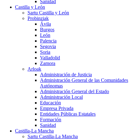
Sanidad
Castilla y León
Sartu Castilla y León
Probinziak
Ávila
Burgos
León
Palencia
Segovia
Soria
Valladolid
Zamora
Arloak
Administración de Justicia
Administración General de las Comunidades
Autónomas
Administración General del Estado
Administración Local
Educación
Empresa Privada
Entidades Públicas Estatales
Formación
Sanidad
Castilla-La Mancha
Sartu Castilla-La Mancha