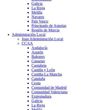
Galicia
La Rioja
Melilla
Navarra
País Vasco
Principado de Asturias
Región de Murcia
Administración Local
Joan Administración Local
CCAA
Andalucía
Aragón
Baleares
Canarias
Cantabria
Castilla y León
Castilla-La Mancha
Cataluña
Ceuta
Comunidad de Madrid
Comunidad Valenciana
Extremadura
Galicia
La Rioja
Melilla