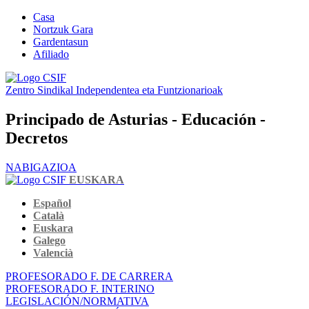
Casa
Nortzuk Gara
Gardentasun
Afiliado
Zentro Sindikal Independentea eta Funtzionarioak
Principado de Asturias - Educación -
Decretos
NABIGAZIOA
EUSKARA
Español
Català
Euskara
Galego
Valencià
PROFESORADO F. DE CARRERA
PROFESORADO F. INTERINO
LEGISLACIÓN/NORMATIVA