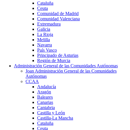
Cataluña
Ceuta
Comunidad de Madrid
Comunidad Valenciana
Extremadura
Galicia
La Rioja
Melilla
Navarra
País Vasco
Principado de Asturias
Región de Murcia
Administración General de las Comunidades Autónomas
Joan Administración General de las Comunidades
Autónomas
CCAA
Andalucía
Aragón
Baleares
Canarias
Cantabria
Castilla y León
Castilla-La Mancha
Cataluña
Ceuta