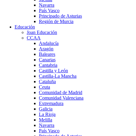
Navarra
País Vasco
Principado de Asturias
Región de Murcia
Educación
Joan Educación
CCAA
Andalucía
Aragón
Baleares
Canarias
Cantabria
Castilla y León
Castilla-La Mancha
Cataluña
Ceuta
Comunidad de Madrid
Comunidad Valenciana
Extremadura
Galicia
La Rioja
Melilla
Navarra
País Vasco