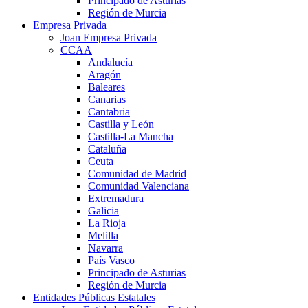
Principado de Asturias
Región de Murcia
Empresa Privada
Joan Empresa Privada
CCAA
Andalucía
Aragón
Baleares
Canarias
Cantabria
Castilla y León
Castilla-La Mancha
Cataluña
Ceuta
Comunidad de Madrid
Comunidad Valenciana
Extremadura
Galicia
La Rioja
Melilla
Navarra
País Vasco
Principado de Asturias
Región de Murcia
Entidades Públicas Estatales