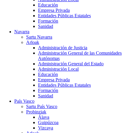
Educación
Empresa Privada
Entidades Públicas Estatales
Formación
Sanidad
Navarra
Sartu Navarra
Arloak
Administración de Justicia
Administración General de las Comunidades
Autónomas
Administración General del Estado
Administración Local
Educación
Empresa Privada
Entidades Públicas Estatales
Formación
Sanidad
País Vasco
Sartu País Vasco
Probinziak
Álava
Guipúzcoa
Vizcaya