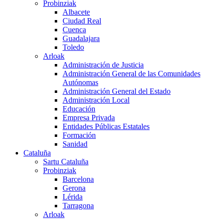
Probinziak
Albacete
Ciudad Real
Cuenca
Guadalajara
Toledo
Arloak
Administración de Justicia
Administración General de las Comunidades
Autónomas
Administración General del Estado
Administración Local
Educación
Empresa Privada
Entidades Públicas Estatales
Formación
Sanidad
Cataluña
Sartu Cataluña
Probinziak
Barcelona
Gerona
Lérida
Tarragona
Arloak