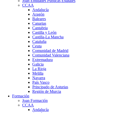
Joan Entidades Públicas Estatales
CCAA
Andalucía
Aragón
Baleares
Canarias
Cantabria
Castilla y León
Castilla-La Mancha
Cataluña
Ceuta
Comunidad de Madrid
Comunidad Valenciana
Extremadura
Galicia
La Rioja
Melilla
Navarra
País Vasco
Principado de Asturias
Región de Murcia
Formación
Joan Formación
CCAA
Andalucía