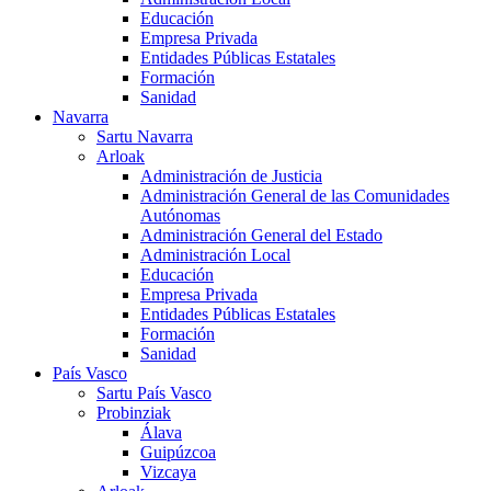
Educación
Empresa Privada
Entidades Públicas Estatales
Formación
Sanidad
Navarra
Sartu Navarra
Arloak
Administración de Justicia
Administración General de las Comunidades
Autónomas
Administración General del Estado
Administración Local
Educación
Empresa Privada
Entidades Públicas Estatales
Formación
Sanidad
País Vasco
Sartu País Vasco
Probinziak
Álava
Guipúzcoa
Vizcaya