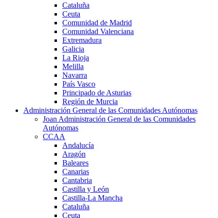
Cataluña
Ceuta
Comunidad de Madrid
Comunidad Valenciana
Extremadura
Galicia
La Rioja
Melilla
Navarra
País Vasco
Principado de Asturias
Región de Murcia
Administración General de las Comunidades Autónomas
Joan Administración General de las Comunidades
Autónomas
CCAA
Andalucía
Aragón
Baleares
Canarias
Cantabria
Castilla y León
Castilla-La Mancha
Cataluña
Ceuta