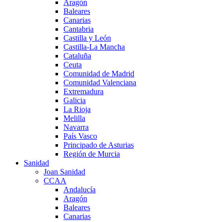
Aragón
Baleares
Canarias
Cantabria
Castilla y León
Castilla-La Mancha
Cataluña
Ceuta
Comunidad de Madrid
Comunidad Valenciana
Extremadura
Galicia
La Rioja
Melilla
Navarra
País Vasco
Principado de Asturias
Región de Murcia
Sanidad
Joan Sanidad
CCAA
Andalucía
Aragón
Baleares
Canarias