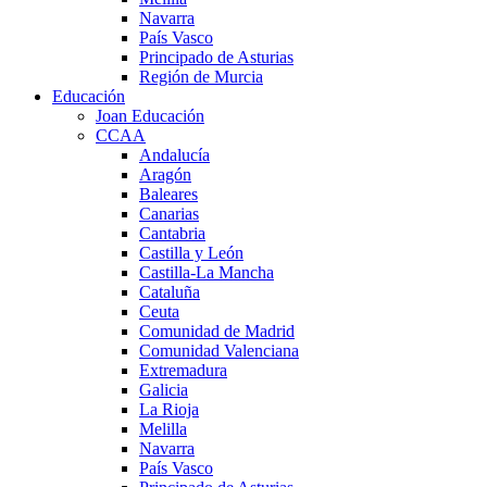
Navarra
País Vasco
Principado de Asturias
Región de Murcia
Educación
Joan Educación
CCAA
Andalucía
Aragón
Baleares
Canarias
Cantabria
Castilla y León
Castilla-La Mancha
Cataluña
Ceuta
Comunidad de Madrid
Comunidad Valenciana
Extremadura
Galicia
La Rioja
Melilla
Navarra
País Vasco