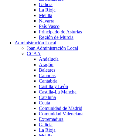
Galicia
La Rioja
Melilla
Navarra
País Vasco
Principado de Asturias
Región de Murcia
Administración Local
Joan Administración Local
CCAA
Andalucía
Aragón
Baleares
Canarias
Cantabria
Castilla y León
Castilla-La Mancha
Cataluña
Ceuta
Comunidad de Madrid
Comunidad Valenciana
Extremadura
Galicia
La Rioja
Melilla