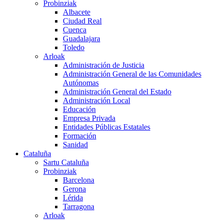
Probinziak
Albacete
Ciudad Real
Cuenca
Guadalajara
Toledo
Arloak
Administración de Justicia
Administración General de las Comunidades
Autónomas
Administración General del Estado
Administración Local
Educación
Empresa Privada
Entidades Públicas Estatales
Formación
Sanidad
Cataluña
Sartu Cataluña
Probinziak
Barcelona
Gerona
Lérida
Tarragona
Arloak