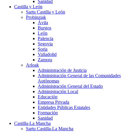
Sanidad
Castilla y León
Sartu Castilla y León
Probinziak
Ávila
Burgos
León
Palencia
Segovia
Soria
Valladolid
Zamora
Arloak
Administración de Justicia
Administración General de las Comunidades
Autónomas
Administración General del Estado
Administración Local
Educación
Empresa Privada
Entidades Públicas Estatales
Formación
Sanidad
Castilla-La Mancha
Sartu Castilla-La Mancha