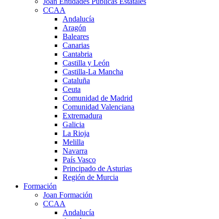
Joan Entidades Públicas Estatales
CCAA
Andalucía
Aragón
Baleares
Canarias
Cantabria
Castilla y León
Castilla-La Mancha
Cataluña
Ceuta
Comunidad de Madrid
Comunidad Valenciana
Extremadura
Galicia
La Rioja
Melilla
Navarra
País Vasco
Principado de Asturias
Región de Murcia
Formación
Joan Formación
CCAA
Andalucía