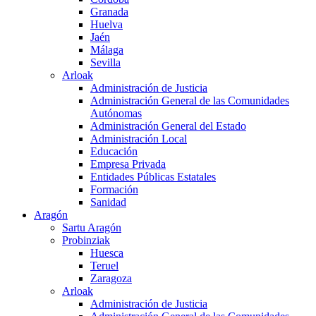
Granada
Huelva
Jaén
Málaga
Sevilla
Arloak
Administración de Justicia
Administración General de las Comunidades
Autónomas
Administración General del Estado
Administración Local
Educación
Empresa Privada
Entidades Públicas Estatales
Formación
Sanidad
Aragón
Sartu Aragón
Probinziak
Huesca
Teruel
Zaragoza
Arloak
Administración de Justicia