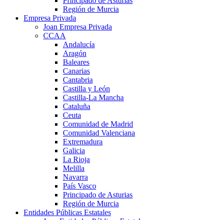
Principado de Asturias
Región de Murcia
Empresa Privada
Joan Empresa Privada
CCAA
Andalucía
Aragón
Baleares
Canarias
Cantabria
Castilla y León
Castilla-La Mancha
Cataluña
Ceuta
Comunidad de Madrid
Comunidad Valenciana
Extremadura
Galicia
La Rioja
Melilla
Navarra
País Vasco
Principado de Asturias
Región de Murcia
Entidades Públicas Estatales