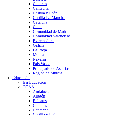
Canarias
Cantabria
Castilla y León
Castilla-La Mancha
Cataluña
Ceuta
Comunidad de Madrid
Comunidad Valenciana
Extremadura
Galicia
La Rioja
Melilla
Navarra
País Vasco
Principado de Asturias
Región de Murcia
Educación
Ir a Educación
CCAA
Andalucía
Aragón
Baleares
Canarias
Cantabria
Castilla y León