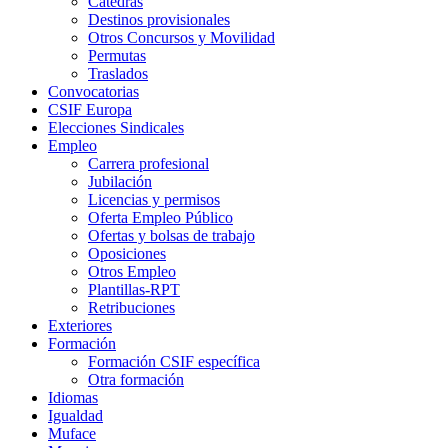
Cátedras
Destinos provisionales
Otros Concursos y Movilidad
Permutas
Traslados
Convocatorias
CSIF Europa
Elecciones Sindicales
Empleo
Carrera profesional
Jubilación
Licencias y permisos
Oferta Empleo Público
Ofertas y bolsas de trabajo
Oposiciones
Otros Empleo
Plantillas-RPT
Retribuciones
Exteriores
Formación
Formación CSIF específica
Otra formación
Idiomas
Igualdad
Muface