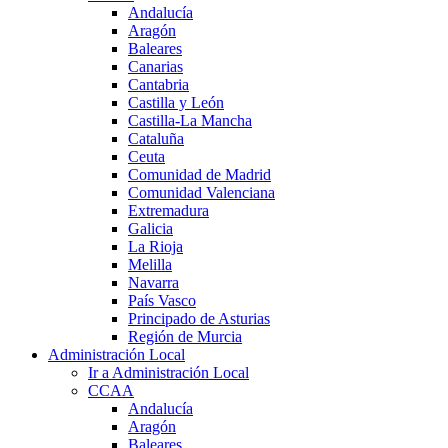
Andalucía
Aragón
Baleares
Canarias
Cantabria
Castilla y León
Castilla-La Mancha
Cataluña
Ceuta
Comunidad de Madrid
Comunidad Valenciana
Extremadura
Galicia
La Rioja
Melilla
Navarra
País Vasco
Principado de Asturias
Región de Murcia
Administración Local
Ir a Administración Local
CCAA
Andalucía
Aragón
Baleares