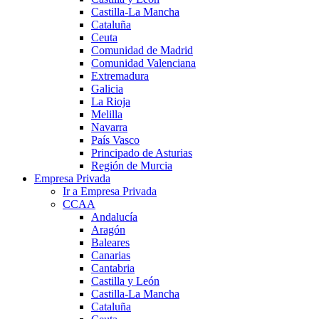
Castilla-La Mancha
Cataluña
Ceuta
Comunidad de Madrid
Comunidad Valenciana
Extremadura
Galicia
La Rioja
Melilla
Navarra
País Vasco
Principado de Asturias
Región de Murcia
Empresa Privada
Ir a Empresa Privada
CCAA
Andalucía
Aragón
Baleares
Canarias
Cantabria
Castilla y León
Castilla-La Mancha
Cataluña