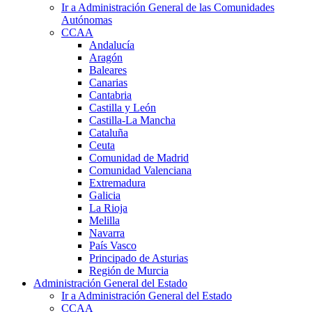
Ir a Administración General de las Comunidades
Autónomas
CCAA
Andalucía
Aragón
Baleares
Canarias
Cantabria
Castilla y León
Castilla-La Mancha
Cataluña
Ceuta
Comunidad de Madrid
Comunidad Valenciana
Extremadura
Galicia
La Rioja
Melilla
Navarra
País Vasco
Principado de Asturias
Región de Murcia
Administración General del Estado
Ir a Administración General del Estado
CCAA