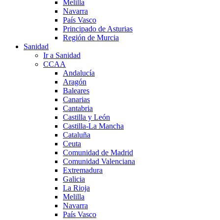
Melilla
Navarra
País Vasco
Principado de Asturias
Región de Murcia
Sanidad
Ir a Sanidad
CCAA
Andalucía
Aragón
Baleares
Canarias
Cantabria
Castilla y León
Castilla-La Mancha
Cataluña
Ceuta
Comunidad de Madrid
Comunidad Valenciana
Extremadura
Galicia
La Rioja
Melilla
Navarra
País Vasco