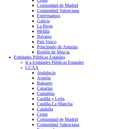
Ceuta
Comunidad de Madrid
Comunidad Valenciana
Extremadura
Galicia
La Rioja
Melilla
Navarra
País Vasco
Principado de Asturias
Región de Murcia
Entidades Públicas Estatales
Ir a Entidades Públicas Estatales
CCAA
Andalucía
Aragón
Baleares
Canarias
Cantabria
Castilla y León
Castilla-La Mancha
Cataluña
Ceuta
Comunidad de Madrid
Comunidad Valenciana