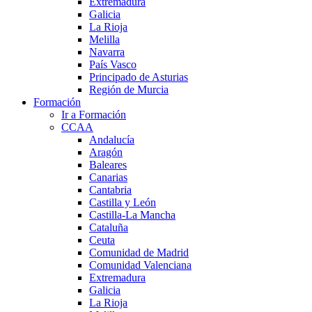
Extremadura
Galicia
La Rioja
Melilla
Navarra
País Vasco
Principado de Asturias
Región de Murcia
Formación
Ir a Formación
CCAA
Andalucía
Aragón
Baleares
Canarias
Cantabria
Castilla y León
Castilla-La Mancha
Cataluña
Ceuta
Comunidad de Madrid
Comunidad Valenciana
Extremadura
Galicia
La Rioja