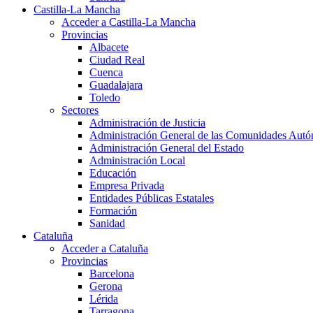
Castilla-La Mancha
Acceder a Castilla-La Mancha
Provincias
Albacete
Ciudad Real
Cuenca
Guadalajara
Toledo
Sectores
Administración de Justicia
Administración General de las Comunidades Aut
Administración General del Estado
Administración Local
Educación
Empresa Privada
Entidades Públicas Estatales
Formación
Sanidad
Cataluña
Acceder a Cataluña
Provincias
Barcelona
Gerona
Lérida
Tarragona