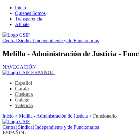
Inicio
Quienes Somos
Transparencia
Afíliate
Central Sindical Independiente y de Funcionarios
Melilla - Administración de Justicia - Fun
NAVEGACIÓN
ESPAÑOL
Español
Català
Euskara
Galego
Valencià
Inicio
>
Melilla - Administración de Justicia
> Funcionario
Central Sindical Independiente y de Funcionarios
ESPAÑOL