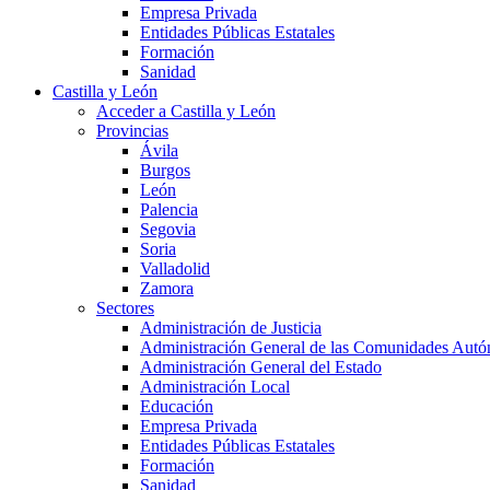
Empresa Privada
Entidades Públicas Estatales
Formación
Sanidad
Castilla y León
Acceder a Castilla y León
Provincias
Ávila
Burgos
León
Palencia
Segovia
Soria
Valladolid
Zamora
Sectores
Administración de Justicia
Administración General de las Comunidades Aut
Administración General del Estado
Administración Local
Educación
Empresa Privada
Entidades Públicas Estatales
Formación
Sanidad