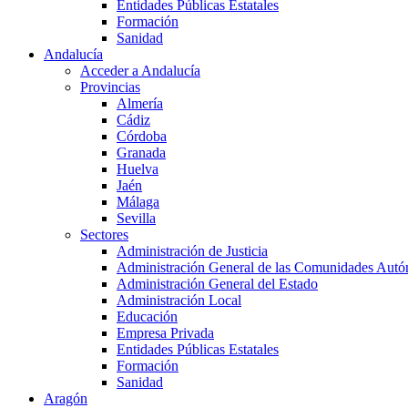
Entidades Públicas Estatales
Formación
Sanidad
Andalucía
Acceder a Andalucía
Provincias
Almería
Cádiz
Córdoba
Granada
Huelva
Jaén
Málaga
Sevilla
Sectores
Administración de Justicia
Administración General de las Comunidades Aut
Administración General del Estado
Administración Local
Educación
Empresa Privada
Entidades Públicas Estatales
Formación
Sanidad
Aragón