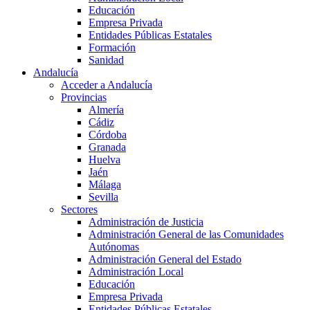
Educación
Empresa Privada
Entidades Públicas Estatales
Formación
Sanidad
Andalucía
Acceder a Andalucía
Provincias
Almería
Cádiz
Córdoba
Granada
Huelva
Jaén
Málaga
Sevilla
Sectores
Administración de Justicia
Administración General de las Comunidades
Autónomas
Administración General del Estado
Administración Local
Educación
Empresa Privada
Entidades Públicas Estatales