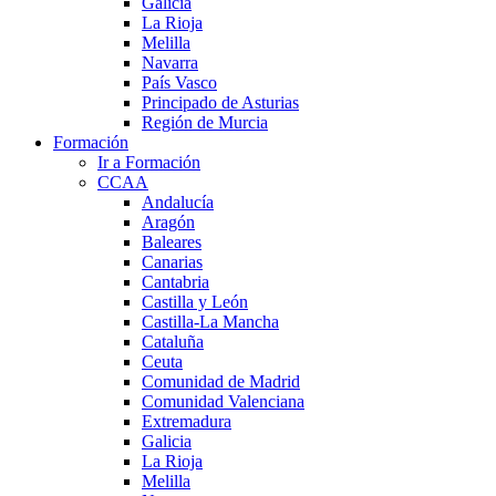
Galicia
La Rioja
Melilla
Navarra
País Vasco
Principado de Asturias
Región de Murcia
Formación
Ir a Formación
CCAA
Andalucía
Aragón
Baleares
Canarias
Cantabria
Castilla y León
Castilla-La Mancha
Cataluña
Ceuta
Comunidad de Madrid
Comunidad Valenciana
Extremadura
Galicia
La Rioja
Melilla