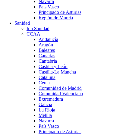
Navarra
País Vasco
Principado de Asturias
Región de Murcia
Sanidad
Ir a Sanidad
CCAA
Andalucía
Aragón
Baleares
Canarias
Cantabria
Castilla y León
Castilla-La Mancha
Cataluña
Ceuta
Comunidad de Madrid
Comunidad Valenciana
Extremadura
Galicia
La Rioja
Melilla
Navarra
País Vasco
Principado de Asturias