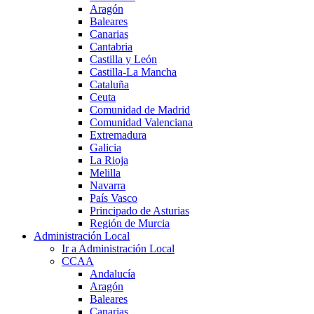
Aragón
Baleares
Canarias
Cantabria
Castilla y León
Castilla-La Mancha
Cataluña
Ceuta
Comunidad de Madrid
Comunidad Valenciana
Extremadura
Galicia
La Rioja
Melilla
Navarra
País Vasco
Principado de Asturias
Región de Murcia
Administración Local
Ir a Administración Local
CCAA
Andalucía
Aragón
Baleares
Canarias