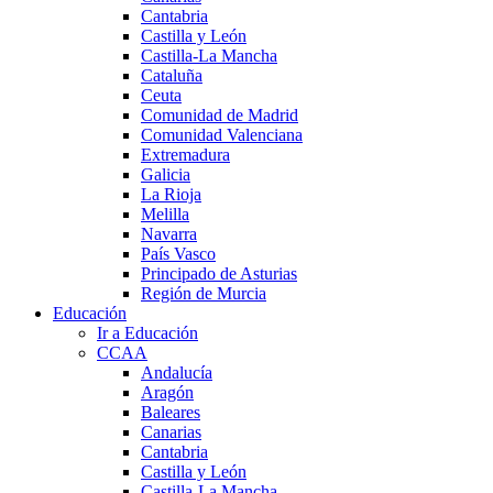
Cantabria
Castilla y León
Castilla-La Mancha
Cataluña
Ceuta
Comunidad de Madrid
Comunidad Valenciana
Extremadura
Galicia
La Rioja
Melilla
Navarra
País Vasco
Principado de Asturias
Región de Murcia
Educación
Ir a Educación
CCAA
Andalucía
Aragón
Baleares
Canarias
Cantabria
Castilla y León
Castilla-La Mancha