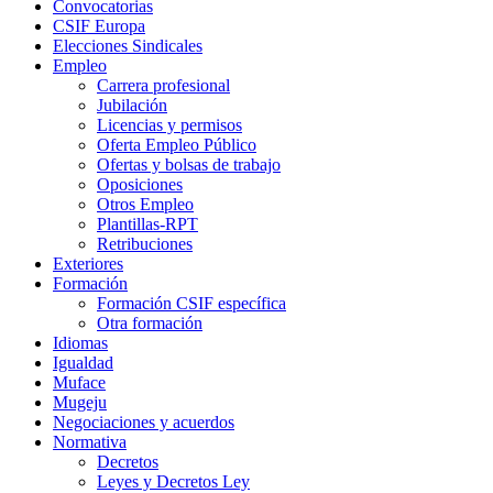
Convocatorias
CSIF Europa
Elecciones Sindicales
Empleo
Carrera profesional
Jubilación
Licencias y permisos
Oferta Empleo Público
Ofertas y bolsas de trabajo
Oposiciones
Otros Empleo
Plantillas-RPT
Retribuciones
Exteriores
Formación
Formación CSIF específica
Otra formación
Idiomas
Igualdad
Muface
Mugeju
Negociaciones y acuerdos
Normativa
Decretos
Leyes y Decretos Ley