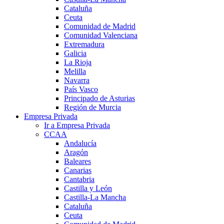
Cataluña
Ceuta
Comunidad de Madrid
Comunidad Valenciana
Extremadura
Galicia
La Rioja
Melilla
Navarra
País Vasco
Principado de Asturias
Región de Murcia
Empresa Privada
Ir a Empresa Privada
CCAA
Andalucía
Aragón
Baleares
Canarias
Cantabria
Castilla y León
Castilla-La Mancha
Cataluña
Ceuta