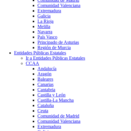
Comunidad de Madrid
Comunidad Valenciana
Extremadura
Galicia
La Rioja
Melilla
Navarra
País Vasco
Principado de Asturias
Región de Murcia
Entidades Públicas Estatales
Ir a Entidades Públicas Estatales
CCAA
Andalucía
Aragón
Baleares
Canarias
Cantabria
Castilla y León
Castilla-La Mancha
Cataluña
Ceuta
Comunidad de Madrid
Comunidad Valenciana
Extremadura