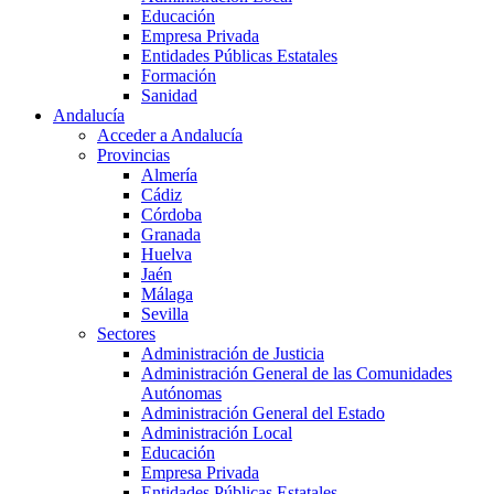
Educación
Empresa Privada
Entidades Públicas Estatales
Formación
Sanidad
Andalucía
Acceder a Andalucía
Provincias
Almería
Cádiz
Córdoba
Granada
Huelva
Jaén
Málaga
Sevilla
Sectores
Administración de Justicia
Administración General de las Comunidades
Autónomas
Administración General del Estado
Administración Local
Educación
Empresa Privada
Entidades Públicas Estatales