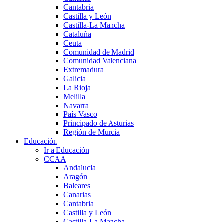
Cantabria
Castilla y León
Castilla-La Mancha
Cataluña
Ceuta
Comunidad de Madrid
Comunidad Valenciana
Extremadura
Galicia
La Rioja
Melilla
Navarra
País Vasco
Principado de Asturias
Región de Murcia
Educación
Ir a Educación
CCAA
Andalucía
Aragón
Baleares
Canarias
Cantabria
Castilla y León
Castilla-La Mancha