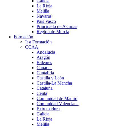
Galicia
La Rioja
Melilla
Navarra
País Vasco
Principado de Asturias
Región de Murcia
Formación
Ir a Formación
CCAA
Andalucía
Aragón
Baleares
Canarias
Cantabria
Castilla y León
Castilla-La Mancha
Cataluña
Ceuta
Comunidad de Madrid
Comunidad Valenciana
Extremadura
Galicia
La Rioja
Melilla