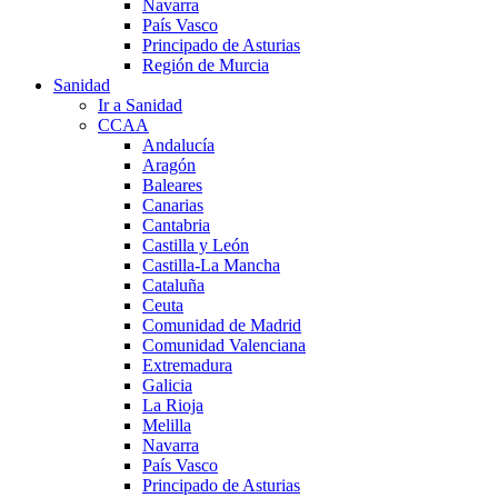
Navarra
País Vasco
Principado de Asturias
Región de Murcia
Sanidad
Ir a Sanidad
CCAA
Andalucía
Aragón
Baleares
Canarias
Cantabria
Castilla y León
Castilla-La Mancha
Cataluña
Ceuta
Comunidad de Madrid
Comunidad Valenciana
Extremadura
Galicia
La Rioja
Melilla
Navarra
País Vasco
Principado de Asturias