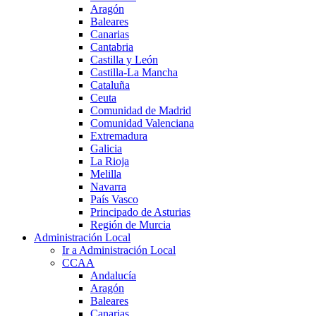
Aragón
Baleares
Canarias
Cantabria
Castilla y León
Castilla-La Mancha
Cataluña
Ceuta
Comunidad de Madrid
Comunidad Valenciana
Extremadura
Galicia
La Rioja
Melilla
Navarra
País Vasco
Principado de Asturias
Región de Murcia
Administración Local
Ir a Administración Local
CCAA
Andalucía
Aragón
Baleares
Canarias