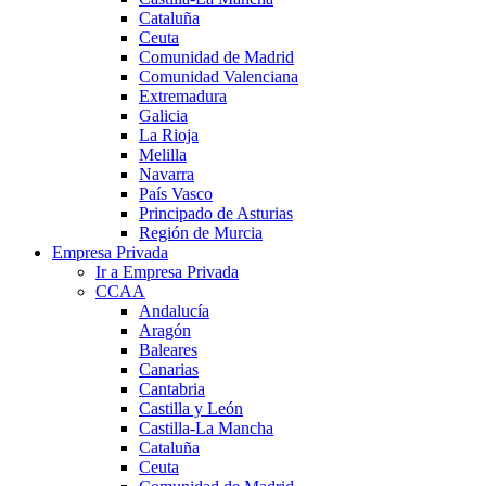
Cataluña
Ceuta
Comunidad de Madrid
Comunidad Valenciana
Extremadura
Galicia
La Rioja
Melilla
Navarra
País Vasco
Principado de Asturias
Región de Murcia
Empresa Privada
Ir a Empresa Privada
CCAA
Andalucía
Aragón
Baleares
Canarias
Cantabria
Castilla y León
Castilla-La Mancha
Cataluña
Ceuta