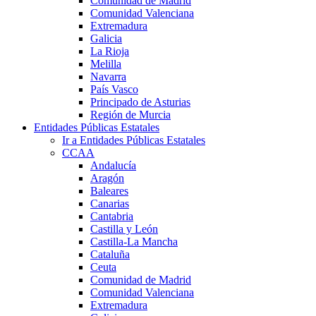
Comunidad de Madrid
Comunidad Valenciana
Extremadura
Galicia
La Rioja
Melilla
Navarra
País Vasco
Principado de Asturias
Región de Murcia
Entidades Públicas Estatales
Ir a Entidades Públicas Estatales
CCAA
Andalucía
Aragón
Baleares
Canarias
Cantabria
Castilla y León
Castilla-La Mancha
Cataluña
Ceuta
Comunidad de Madrid
Comunidad Valenciana
Extremadura