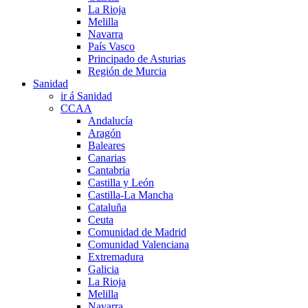
La Rioja
Melilla
Navarra
País Vasco
Principado de Asturias
Región de Murcia
Sanidad
ir á Sanidad
CCAA
Andalucía
Aragón
Baleares
Canarias
Cantabria
Castilla y León
Castilla-La Mancha
Cataluña
Ceuta
Comunidad de Madrid
Comunidad Valenciana
Extremadura
Galicia
La Rioja
Melilla
Navarra