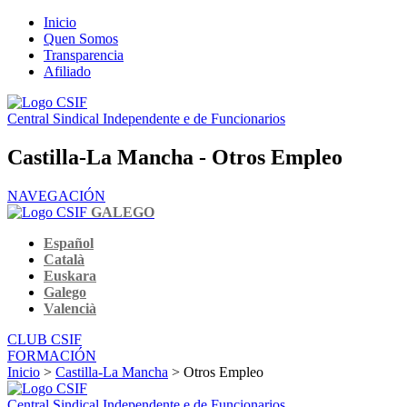
Inicio
Quen Somos
Transparencia
Afiliado
Central Sindical Independente e de Funcionarios
Castilla-La Mancha - Otros Empleo
NAVEGACIÓN
GALEGO
Español
Català
Euskara
Galego
Valencià
CLUB CSIF
FORMACIÓN
Inicio
>
Castilla-La Mancha
> Otros Empleo
Central Sindical Independente e de Funcionarios