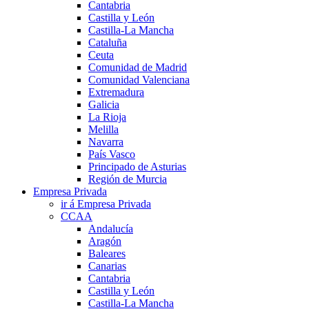
Cantabria
Castilla y León
Castilla-La Mancha
Cataluña
Ceuta
Comunidad de Madrid
Comunidad Valenciana
Extremadura
Galicia
La Rioja
Melilla
Navarra
País Vasco
Principado de Asturias
Región de Murcia
Empresa Privada
ir á Empresa Privada
CCAA
Andalucía
Aragón
Baleares
Canarias
Cantabria
Castilla y León
Castilla-La Mancha