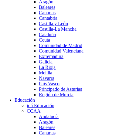
Aragón
Baleares
Canarias
Cantabria
Castilla y León
Castilla-La Mancha
Cataluña
Ceuta
Comunidad de Madrid
Comunidad Valenciana
Extremadura
Galicia
La Rioja
Melilla
Navarra
País Vasco
Principado de Asturias
Región de Murcia
Educación
ir á Educación
CCAA
Andalucía
Aragón
Baleares
Canarias