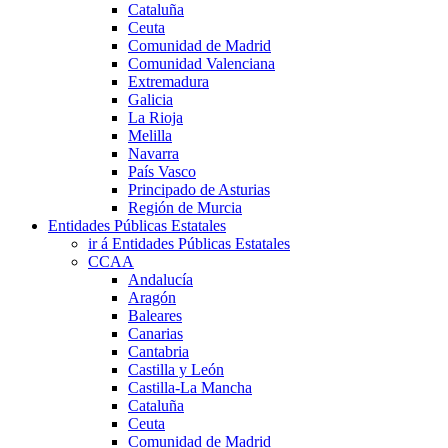
Cataluña
Ceuta
Comunidad de Madrid
Comunidad Valenciana
Extremadura
Galicia
La Rioja
Melilla
Navarra
País Vasco
Principado de Asturias
Región de Murcia
Entidades Públicas Estatales
ir á Entidades Públicas Estatales
CCAA
Andalucía
Aragón
Baleares
Canarias
Cantabria
Castilla y León
Castilla-La Mancha
Cataluña
Ceuta
Comunidad de Madrid