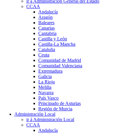
ir á Administración General del Estado
CCAA
Andalucía
Aragón
Baleares
Canarias
Cantabria
Castilla y León
Castilla-La Mancha
Cataluña
Ceuta
Comunidad de Madrid
Comunidad Valenciana
Extremadura
Galicia
La Rioja
Melilla
Navarra
País Vasco
Principado de Asturias
Región de Murcia
Administración Local
ir á Administración Local
CCAA
Andalucía