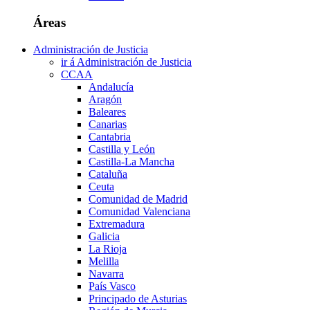
Áreas
Administración de Justicia
ir á Administración de Justicia
CCAA
Andalucía
Aragón
Baleares
Canarias
Cantabria
Castilla y León
Castilla-La Mancha
Cataluña
Ceuta
Comunidad de Madrid
Comunidad Valenciana
Extremadura
Galicia
La Rioja
Melilla
Navarra
País Vasco
Principado de Asturias