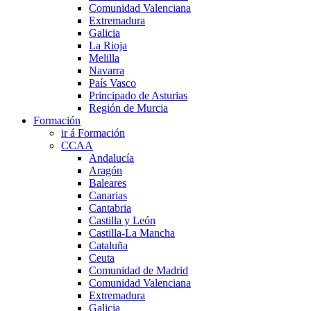
Comunidad Valenciana
Extremadura
Galicia
La Rioja
Melilla
Navarra
País Vasco
Principado de Asturias
Región de Murcia
Formación
ir á Formación
CCAA
Andalucía
Aragón
Baleares
Canarias
Cantabria
Castilla y León
Castilla-La Mancha
Cataluña
Ceuta
Comunidad de Madrid
Comunidad Valenciana
Extremadura
Galicia