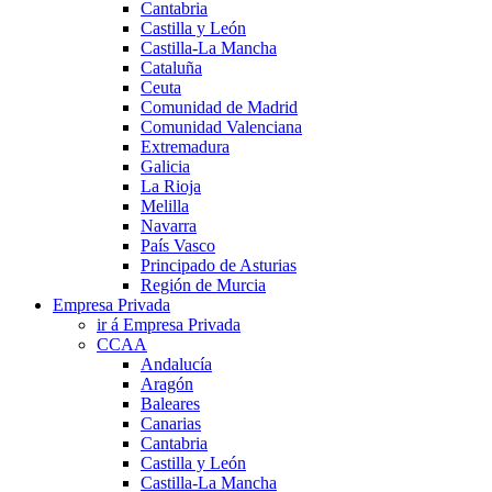
Cantabria
Castilla y León
Castilla-La Mancha
Cataluña
Ceuta
Comunidad de Madrid
Comunidad Valenciana
Extremadura
Galicia
La Rioja
Melilla
Navarra
País Vasco
Principado de Asturias
Región de Murcia
Empresa Privada
ir á Empresa Privada
CCAA
Andalucía
Aragón
Baleares
Canarias
Cantabria
Castilla y León
Castilla-La Mancha