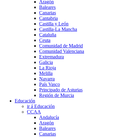
Aragón
Baleares
Canarias
Cantabria
Castilla y León
Castilla-La Mancha
Cataluña
Ceuta
Comunidad de Madrid
Comunidad Valenciana
Extremadura
Galicia
La Rioja
Melilla
Navarra
País Vasco
Principado de Asturias
Región de Murcia
Educación
ir á Educación
CCAA
Andalucía
Aragón
Baleares
Canarias