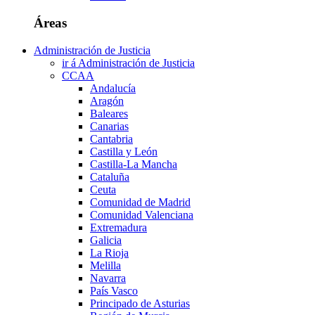
Áreas
Administración de Justicia
ir á Administración de Justicia
CCAA
Andalucía
Aragón
Baleares
Canarias
Cantabria
Castilla y León
Castilla-La Mancha
Cataluña
Ceuta
Comunidad de Madrid
Comunidad Valenciana
Extremadura
Galicia
La Rioja
Melilla
Navarra
País Vasco
Principado de Asturias