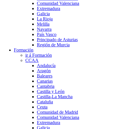
Comunidad Valenciana
Extremadura
Galicia
La Rioja
Melilla
Navarra
País Vasco
Principado de Asturias
Región de Murcia
Formación
ir á Formación
CCAA
Andalucía
Aragón
Baleares
Canarias
Cantabria
Castilla y León
Castilla-La Mancha
Cataluña
Ceuta
Comunidad de Madrid
Comunidad Valenciana
Extremadura
Galicia