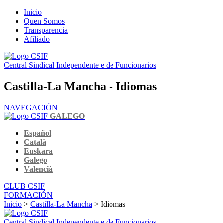
Inicio
Quen Somos
Transparencia
Afiliado
Central Sindical Independente e de Funcionarios
Castilla-La Mancha - Idiomas
NAVEGACIÓN
GALEGO
Español
Català
Euskara
Galego
Valencià
CLUB CSIF
FORMACIÓN
Inicio
>
Castilla-La Mancha
> Idiomas
Central Sindical Independente e de Funcionarios