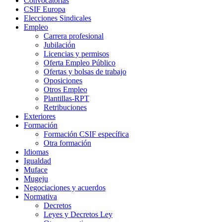
Convocatorias
CSIF Europa
Elecciones Sindicales
Empleo
Carrera profesional
Jubilación
Licencias y permisos
Oferta Empleo Público
Ofertas y bolsas de trabajo
Oposiciones
Otros Empleo
Plantillas-RPT
Retribuciones
Exteriores
Formación
Formación CSIF específica
Otra formación
Idiomas
Igualdad
Muface
Mugeju
Negociaciones y acuerdos
Normativa
Decretos
Leyes y Decretos Ley