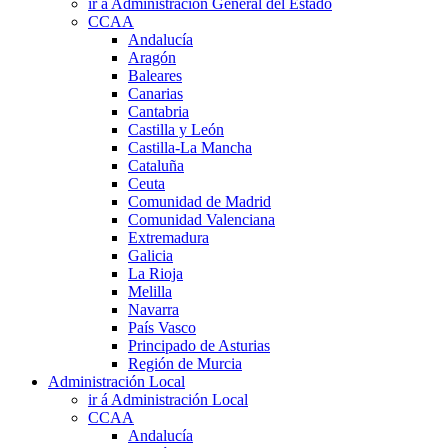
ir á Administración General del Estado
CCAA
Andalucía
Aragón
Baleares
Canarias
Cantabria
Castilla y León
Castilla-La Mancha
Cataluña
Ceuta
Comunidad de Madrid
Comunidad Valenciana
Extremadura
Galicia
La Rioja
Melilla
Navarra
País Vasco
Principado de Asturias
Región de Murcia
Administración Local
ir á Administración Local
CCAA
Andalucía