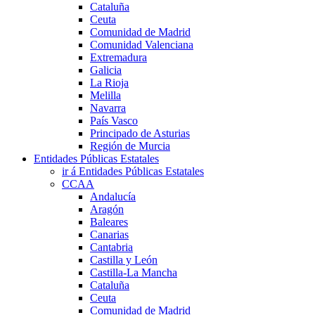
Cataluña
Ceuta
Comunidad de Madrid
Comunidad Valenciana
Extremadura
Galicia
La Rioja
Melilla
Navarra
País Vasco
Principado de Asturias
Región de Murcia
Entidades Públicas Estatales
ir á Entidades Públicas Estatales
CCAA
Andalucía
Aragón
Baleares
Canarias
Cantabria
Castilla y León
Castilla-La Mancha
Cataluña
Ceuta
Comunidad de Madrid