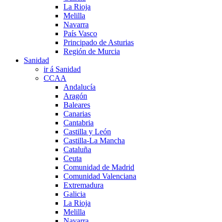
La Rioja
Melilla
Navarra
País Vasco
Principado de Asturias
Región de Murcia
Sanidad
ir á Sanidad
CCAA
Andalucía
Aragón
Baleares
Canarias
Cantabria
Castilla y León
Castilla-La Mancha
Cataluña
Ceuta
Comunidad de Madrid
Comunidad Valenciana
Extremadura
Galicia
La Rioja
Melilla
Navarra